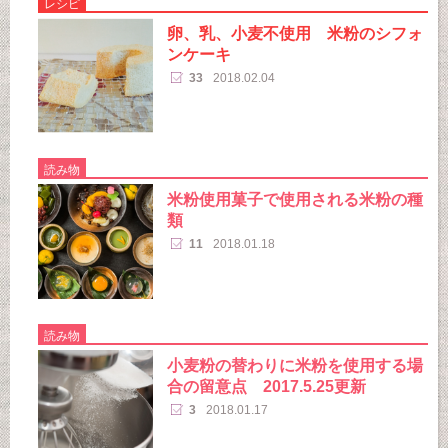
レシピ
卵、乳、小麦不使用 米粉のシフォ
ンケーキ
33
2018.02.04
読み物
米粉使用菓子で使用される米粉の種
類
11
2018.01.18
読み物
小麦粉の替わりに米粉を使用する場
合の留意点 2017.5.25更新
3
2018.01.17