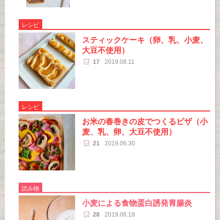
レシピ
スティックケーキ（卵、乳、小麦、
大豆不使用）
17
2019.08.11
レシピ
お米の春巻きの皮でつくるピザ（小
麦、乳、卵、大豆不使用）
21
2019.06.30
読み物
小麦による食物蛋白誘発胃腸炎
28
2019.06.18