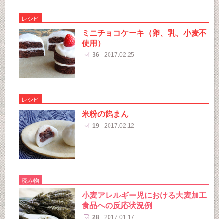
レシピ
ミニチョコケーキ（卵、乳、小麦不
使用）
36
2017.02.25
レシピ
米粉の餡まん
19
2017.02.12
読み物
小麦アレルギー児における大麦加工
食品への反応状況例
28
2017.01.17