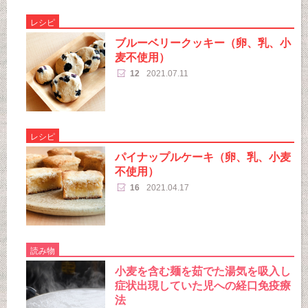
レシピ
ブルーベリークッキー（卵、乳、小
麦不使用）
12
2021.07.11
レシピ
パイナップルケーキ（卵、乳、小麦
不使用）
16
2021.04.17
読み物
小麦を含む麺を茹でた湯気を吸入し
症状出現していた児への経口免疫療
法