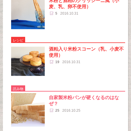
米粉と酒粕のグリッシーニ風（小
麦、乳、卵不使用）
5
2016.10.31
レシピ
酒粕入り米粉スコーン（乳、小麦不
使用）
19
2016.10.31
読み物
自家製米粉パンが硬くなるのはな
ぜ？
25
2016.10.25