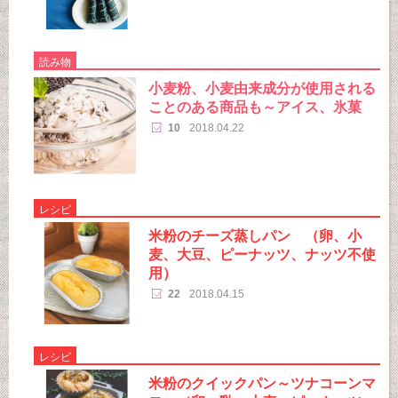
読み物
小麦粉、小麦由来成分が使用される
ことのある商品も～アイス、氷菓
10
2018.04.22
レシピ
米粉のチーズ蒸しパン （卵、小
麦、大豆、ピーナッツ、ナッツ不使
用）
22
2018.04.15
レシピ
米粉のクイックパン～ツナコーンマ