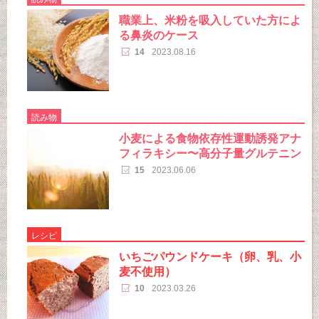
職業上、米粉を吸入していた方によ
る鼻炎のケース
14
2023.08.16
読み物
小麦による食物依存性運動誘発アナ
フィラキシー〜高分子量グルテニン
15
2023.06.06
レシピ
いちごパウンドケーキ（卵、乳、小
麦不使用）
10
2023.03.26