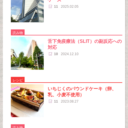
11
2025.02.05
読み物
舌下免疫療法（SLIT）の副反応への
対応
10
2024.12.10
レシピ
いちじくのパウンドケーキ（卵、
乳、小麦不使用）
11
2023.08.27
読み物