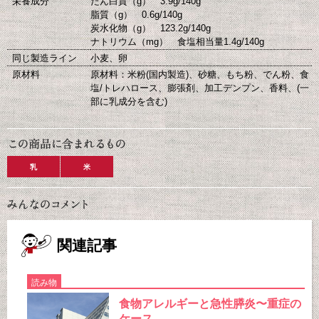
栄養成分
たん白質（g） 3.9g/140g
脂質（g） 0.6g/140g
炭水化物（g） 123.2g/140g
ナトリウム（mg） 食塩相当量1.4g/140g
同じ製造ライン
小麦、卵
原材料
原材料：米粉(国内製造)、砂糖、もち粉、でん粉、食
塩/トレハロース、膨張剤、加工デンプン、香料、(一
部に乳成分を含む)
乳
米
関連記事
読み物
食物アレルギーと急性膵炎〜重症の
ケース