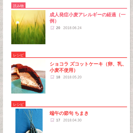
読み物
成人発症小麦アレルギーの経過（一
例）
20
2018.06.24
レシピ
ショコラ ズコットケーキ（卵、乳、
小麦不使用）
18
2018.05.20
レシピ
端午の節句 ちまき
17
2018.04.30