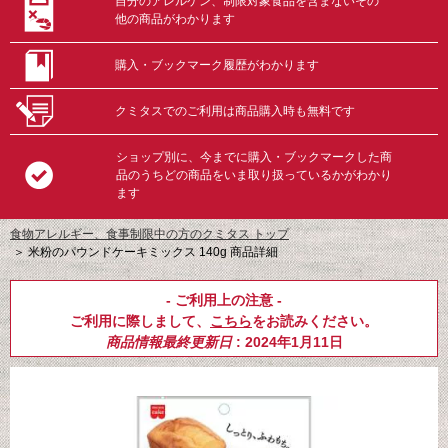
自分のアレルゲン、制限対象食品を含まないその
他の商品がわかります
購入・ブックマーク履歴がわかります
クミタスでのご利用は商品購入時も無料です
ショップ別に、今までに購入・ブックマークした商
品のうちどの商品をいま取り扱っているかがわかり
ます
食物アレルギー、食事制限中の方のクミタス トップ
＞
米粉のパウンドケーキミックス 140g 商品詳細
- ご利用上の注意 -
ご利用に際しまして、
こちら
をお読みください。
商品情報最終更新日
: 2024年1月11日