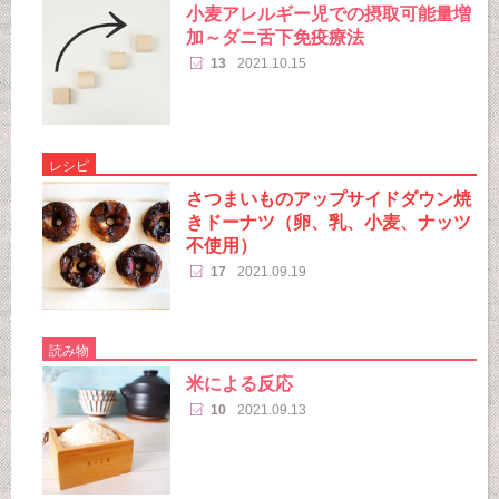
小麦アレルギー児での摂取可能量増
加～ダニ舌下免疫療法
13
2021.10.15
レシピ
さつまいものアップサイドダウン焼
きドーナツ（卵、乳、小麦、ナッツ
不使用）
17
2021.09.19
読み物
米による反応
10
2021.09.13