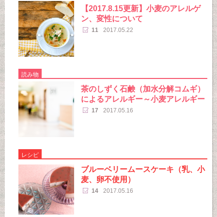
【2017.8.15更新】小麦のアレルゲ
ン、変性について
11
2017.05.22
読み物
茶のしずく石鹸（加水分解コムギ）
によるアレルギー～小麦アレルギー
17
2017.05.16
レシピ
ブルーベリームースケーキ（乳、小
麦、卵不使用）
14
2017.05.16