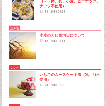
ヨ～（卵、乳、小麦、ピーナッツ、
ナッツ不使用）
18
2018.04.14
読み物
小麦のカビ毒汚染について
12
2018.03.14
レシピ
いちごのムースケーキ風（乳、卵不
使用）
20
2018.02.25