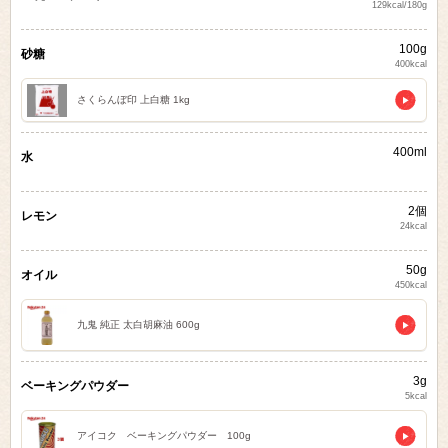
129kcal/180g
100g
砂糖
400kcal
さくらんぼ印 上白糖 1kg
400ml
水
2個
レモン
24kcal
50g
オイル
450kcal
九鬼 純正 太白胡麻油 600g
3g
ベーキングパウダー
5kcal
アイコク ベーキングパウダー 100g