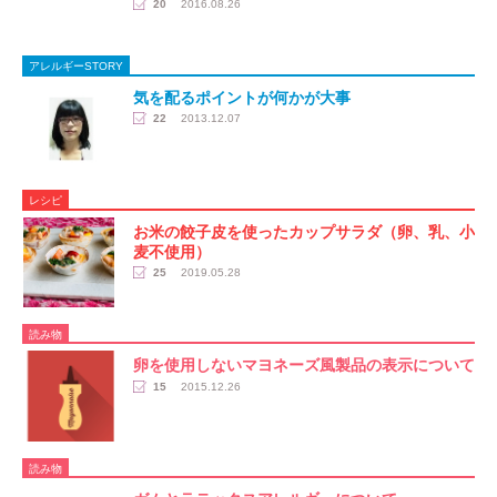
20
2016.08.26
アレルギーSTORY
気を配るポイントが何かが大事
22
2013.12.07
レシピ
お米の餃子皮を使ったカップサラダ（卵、乳、小
麦不使用）
25
2019.05.28
読み物
卵を使用しないマヨネーズ風製品の表示について
15
2015.12.26
読み物