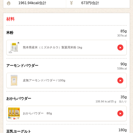
1961.94kcal/合計
673円/合計
材料
85g
米粉
307kcal
熊本県産米（ミズホチカラ）製菓用米粉 1kg
90g
アーモンドパウダー
538kcal
皮無アーモンドパウダー / 100g
35g
おからパウダー
108.94 kcal/35 g 当たり
おからパウダー 80g
180g
豆乳ヨーグルト