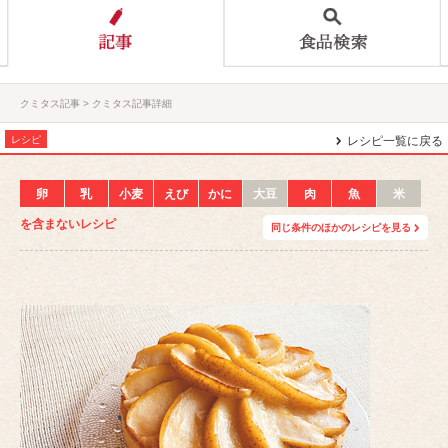
クミタス記事
クミタス記事詳細
レシピ
レシピ一覧に戻る
卵
乳
小麦
えび
かに
大豆
肉
魚
米
を含まないレシピ
同じ条件のほかのレシピを見る