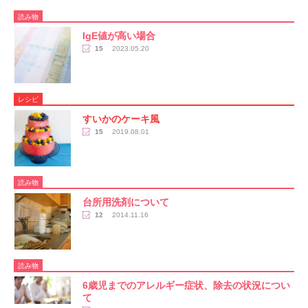
読み物
IgE値が高い場合
15
2023.05.20
レシピ
すいかのケーキ風
15
2019.08.01
読み物
台所用洗剤について
12
2014.11.16
読み物
6歳児までのアレルギー症状、除去の状況につい
て