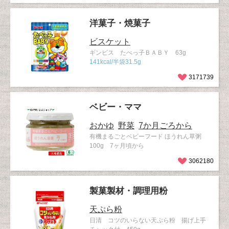
洋菓子・焼菓子
ビスケット
ギンビス たべっ子ＢＡＢＹ 63g
141kcal/半袋31.5g
3171739
ベビー・ママ
おかゆ
野菜
7か月ごろから
有機まるごとベビーフード ほうれん草粥
100g 7ヶ月頃から
3062180
製菓製材・調理用粉
天ぷら粉
日清 コツのいらない天ぷら粉 揚げ上手