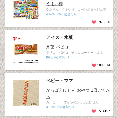
うまい棒
やおきん うまい棒 コーンポタージュ味
43kcal/1本(6g)当たり
1978826
アイス・氷菓
氷菓
パピコ
グリコ パピコ チョココーヒー ２本
89Kcal/1本80ml
1885314
ベビー・ママ
かっぱえびせん
おやつ
1歳ごろか
ら
カルビー 1才からのかっぱえびせん
31kcal/1袋8g当たり
1514197