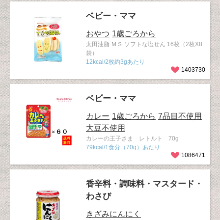
ベビー・ママ
おやつ
1歳ごろから
太田油脂 ＭＳ ソフトな塩せん 16枚（2枚X8
袋）
12kcal/2枚約3gあたり
1403730
ベビー・ママ
カレー
1歳ごろから
7品目不使用
大豆不使用
カレーの王子さま レトルト 70g
79kcal/1食分（70g）あたり
1086471
香辛料・調味料・マスタード・
わさび
きざみにんにく