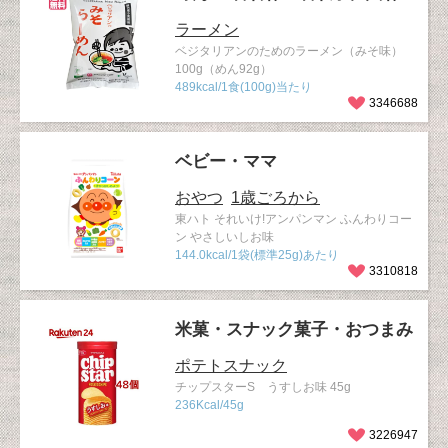
ラーメン
ベジタリアンのためのラーメン（みそ味）
100g（めん92g）
489kcal/1食(100g)当たり
3346688
ベビー・ママ
おやつ
1歳ごろから
東ハト それいけ!アンパンマン ふんわりコー
ン やさしいしお味
144.0kcal/1袋(標準25g)あたり
3310818
米菓・スナック菓子・おつまみ
ポテトスナック
チップスターS うすしお味 45g
236Kcal/45g
3226947