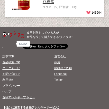
豆板醤
ユウキ 四川豆板醤 1kg
143604
食事制限をしている人が
食品を探して購入できる“クミタス”
58,354
記事TOP
運営会社
食品検索TOP
採用
クミタスとは
取材のご依頼
お問い合わせ
Facebook
利用規約
Twitter
プライバシー
ヘルプ
食物アレルギー/アトピー
【ほかに運営する食物アレルギーサービス】