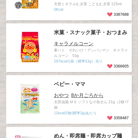
天然ミネラルむぎ茶 こどもむぎ茶 125ml
0Kcal
3387688
米菓・スナック菓子・おつまみ
キャラメルコーン
東ハト それいけ！アンパンマン キャラメ
ルコーン 53g
297kcal/1袋（標準53g）当り
3366605
ベビー・ママ
おやつ
8か月ごろから
太田油脂 ＭＳ ソフトな小魚せん 21g（2枚×7
袋
11kcal/2枚(標準3g)あたり
3358487
めん・即席麺・即席カップ麺