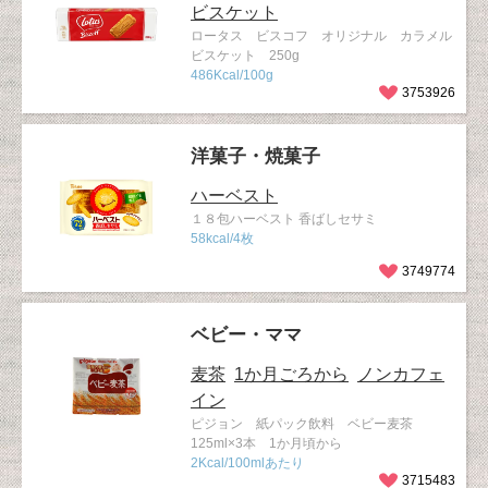
ビスケット
ロータス ビスコフ オリジナル カラメル
ビスケット 250g
486Kcal/100g
3753926
洋菓子・焼菓子
ハーベスト
１８包ハーベスト 香ばしセサミ
58kcal/4枚
3749774
ベビー・ママ
麦茶
1か月ごろから
ノンカフェ
イン
ピジョン 紙パック飲料 ベビー麦茶
125ml×3本 1か月頃から
2Kcal/100mlあたり
3715483