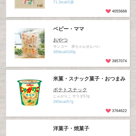
71.1kcal/1袋
4055668
ベビー・ママ
おやつ
サンコー 赤ちゃんせんべい
385kcal/100g
3957074
米菓・スナック菓子・おつまみ
ポテトスナック
じゃがりこ サラダ57g
285kcal/57g
3764622
洋菓子・焼菓子