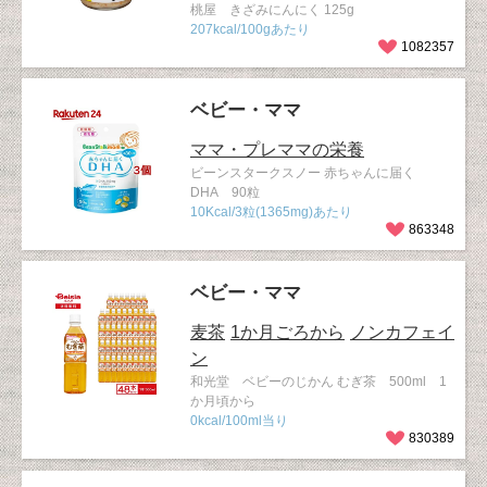
桃屋 きざみにんにく 125g
207kcal/100gあたり
1082357
ベビー・ママ
ママ・プレママの栄養
ビーンスタークスノー 赤ちゃんに届く
DHA 90粒
10Kcal/3粒(1365mg)あたり
863348
ベビー・ママ
麦茶
1か月ごろから
ノンカフェイ
ン
和光堂 ベビーのじかん むぎ茶 500ml 1
か月頃から
0kcal/100ml当り
830389