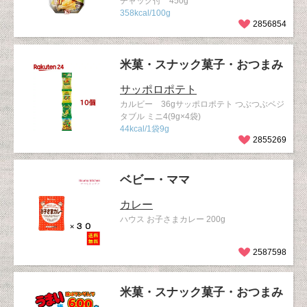
チャック付 450g
358kcal/100g
2856854
米菓・スナック菓子・おつまみ
サッポロポテト
カルビー 36gサッポロポテト つぶつぶベジ
タブル ミニ4(9g×4袋)
44kcal/1袋9g
2855269
ベビー・ママ
カレー
ハウス お子さまカレー 200g
2587598
米菓・スナック菓子・おつまみ