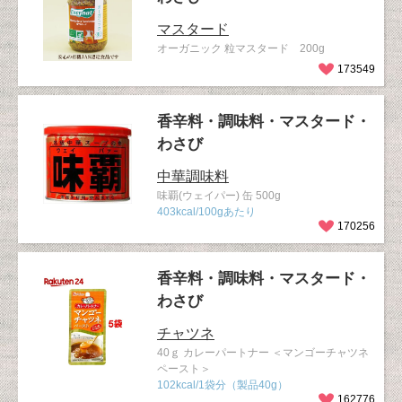
マスタード
オーガニック 粒マスタード 200g
173549
香辛料・調味料・マスタード・
わさび
中華調味料
味覇(ウェイパー) 缶 500g
403kcal/100gあたり
170256
香辛料・調味料・マスタード・
わさび
チャツネ
40ｇ カレーパートナー ＜マンゴーチャツネ
ペースト＞
102kcal/1袋分（製品40g）
162776