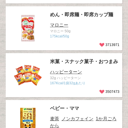
めん・即席麺・即席カップ麺
マロニー
マロニー 50g
175kcal/50g
3713971
米菓・スナック菓子・おつまみ
ハッピーターン
32g ハッピーターン
167Kcal/1袋32gあたり
3507473
ベビー・ママ
麦茶
ノンカフェイン
1か月ごろ
から