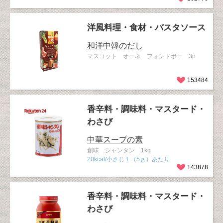
洋風料理・食材・パスタソース
和洋中韓のだし
マスコット オーネ フォンドボー 3p
153484
香辛料・調味料・マスタード・
わさび
中華スープの素
創味 シャンタン 1kg
20kcal/小さじ１（5ｇ）あたり
143878
香辛料・調味料・マスタード・
わさび