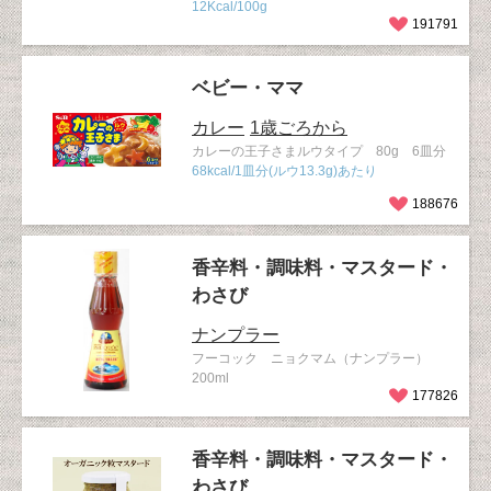
12Kcal/100g
191791
ベビー・ママ
カレー
1歳ごろから
カレーの王子さまルウタイプ 80g 6皿分
68kcal/1皿分(ルウ13.3g)あたり
188676
香辛料・調味料・マスタード・
わさび
ナンプラー
フーコック ニョクマム（ナンプラー）
200ml
177826
香辛料・調味料・マスタード・
わさび