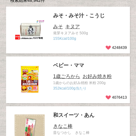
検索結果48,942件
みそ・みそ汁・こうじ
みそ
キヌア
発芽キヌアみそ 500g
155Kcal/100g
4248439
ベビー・ママ
1歳ごろから
お好み焼き粉
1歳からのお好み焼粉 米粉 200g
352kcal/100g当たり
4076413
和スイーツ・あん
きなこ棒
昔なつかし きなこ棒