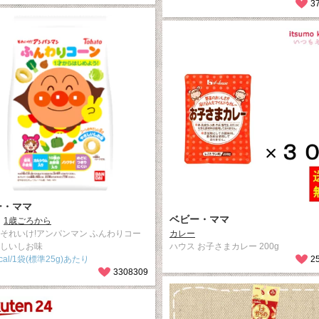
3
ー・ママ
ベビー・ママ
1歳ごろから
 それいけ!アンパンマン ふんわりコー
カレー
さしいしお味
ハウス お子さまカレー 200g
kcal/1袋(標準25g)あたり
2
3308309