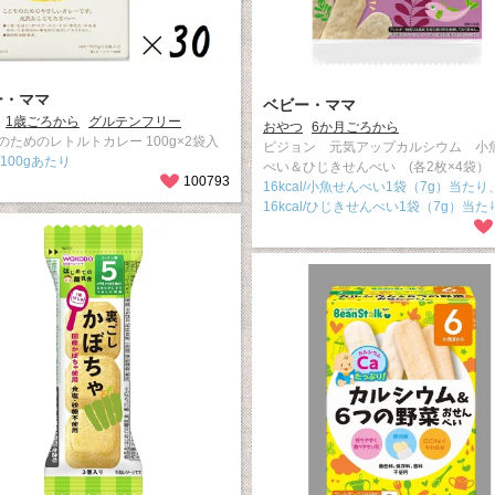
ー・ママ
ベビー・ママ
1歳ごろから
グルテンフリー
おやつ
6か月ごろから
のためのレトルトカレー 100g×2袋入
ピジョン 元気アップカルシウム 小
l/100gあたり
べい＆ひじきせんべい (各2枚×4袋）
100793
16kcal/小魚せんべい1袋（7g）当たり
16kcal/ひじきせんべい1袋（7g）当た