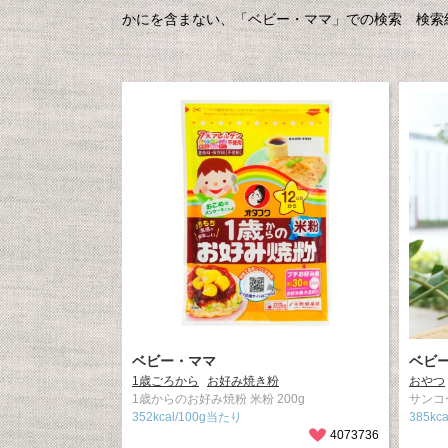
かにを含まない、「ベビー・ママ」での検索 検索結
ベビー・ママ
ベビ
1歳ごろから
お好み焼き粉
おやつ
1歳からのお好み焼粉 米粉 200g
サンコ
352kcal/100g当たり
385kca
4073736