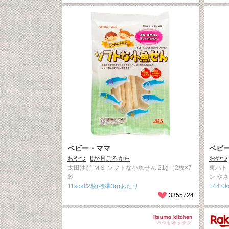
ベビー・ママ
ベビ
おやつ
8か月ごろから
おやつ
太田油脂 ＭＳ ソフトな小魚せん 21g（2枚×7
東ハト
袋
ン や
11kcal/2枚(標準3g)あたり
144.0
3355724