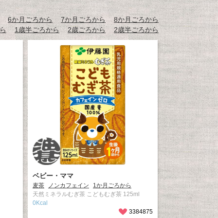
6か月ごろから
7か月ごろから
8か月ごろから
から
1歳半ごろから
2歳ごろから
2歳半ごろから
ベビー・ママ
麦茶
ノンカフェイン
1か月ごろから
茶
天然ミネラルむぎ茶 こどもむぎ茶 125ml
0Kcal
3384875