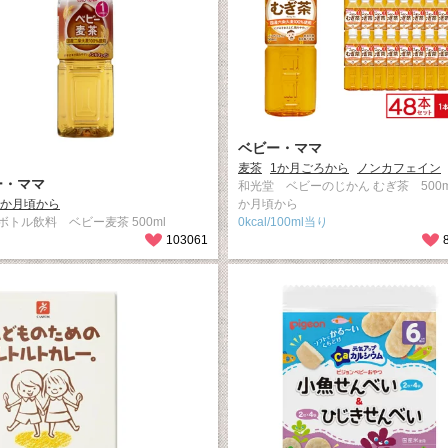
ベビー・ママ
麦茶
1か月ごろから
ノンカフェイン
ー・ママ
和光堂 ベビーのじかん むぎ茶 500m
1か月頃から
か月頃から
ボトル飲料 ベビー麦茶 500ml
0kcal/100ml当り
103061