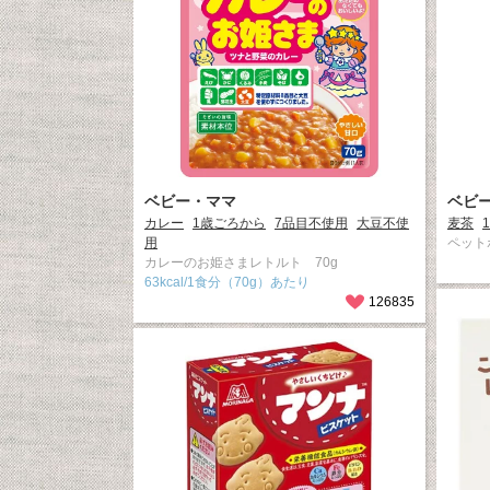
ベビー・ママ
ベビ
カレー
1歳ごろから
7品目不使用
大豆不使
麦茶
用
ペット
カレーのお姫さまレトルト 70g
63kcal/1食分（70g）あたり
126835