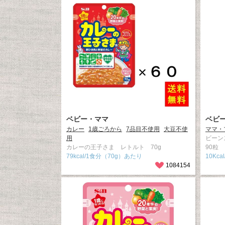
ベビー・ママ
ベビ
カレー
1歳ごろから
7品目不使用
大豆不使
ママ・
用
ビーン
カレーの王子さま レトルト 70g
90粒
79kcal/1食分（70g）あたり
10Kca
1084154