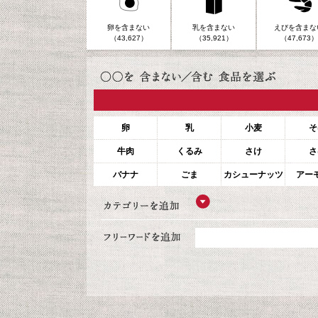
卵を含まない
乳を含まない
えびを含まな
（43,627）
（35,921）
（47,673）
卵
乳
小麦
そ
牛肉
くるみ
さけ
さ
バナナ
ごま
カシューナッツ
アー