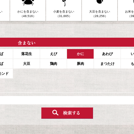
い
かにを含まない
小麦を含まない
大豆を含まない
お米を
（48,516）
（31,665）
（28,256）
（39
ば
落花生
えび
かに
あわび
ば
大豆
鶏肉
豚肉
まつたけ
モンド