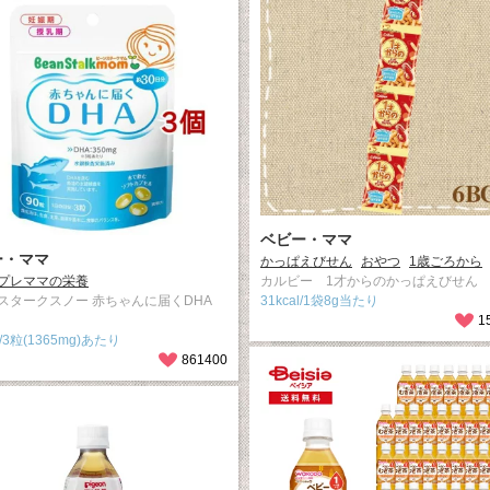
ベビー・ママ
ー・ママ
かっぱえびせん
おやつ
1歳ごろから
プレママの栄養
カルビー 1才からのかっぱえびせん
スタークスノー 赤ちゃんに届くDHA
31kcal/1袋8g当たり
1
l/3粒(1365mg)あたり
861400