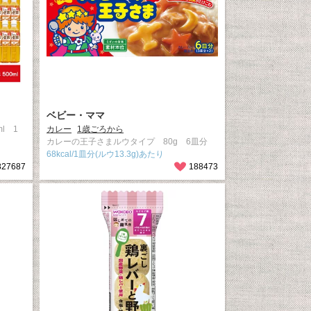
ベビー・ママ
l 1
カレー
1歳ごろから
カレーの王子さまルウタイプ 80g 6皿分
68kcal/1皿分(ルウ13.3g)あたり
827687
188473