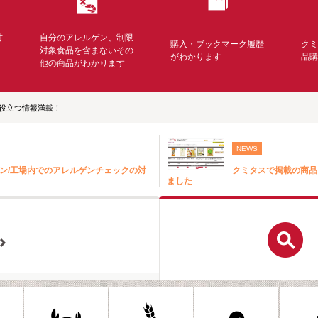
対
自分のアレルゲン、制限
購入・ブックマーク履歴
ク
く
対象食品を含まないその
がわかります
品
他の商品がわかります
役立つ情報満載！
NEWS
ン/工場内でのアレルゲンチェックの対
クミタスで掲載の商品
ました