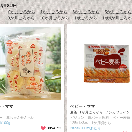
果849件
0か月ごろから
1か月ごろから
3か月ごろから
5か月ごろから
9か月ごろから
10か月ごろから
1歳ごろから
1歳4か月ごろ
ー・ママ
ベビー・ママ
麦茶
1か月ごろから
ノンカフェイン
ー 赤ちゃんせんべい
ピジョン 紙パック飲料 ベビー麦
l/100g
125ml×3本 1か月頃から
3954152
2Kcal/100mlあたり