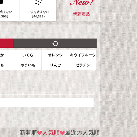
含まない
ごまを含まない
,596）
（44,388）
いか
いくら
オレンジ
キウイフルーツ
もも
やまいも
りんご
ゼラチン
新着順
人気順
最近の人気順