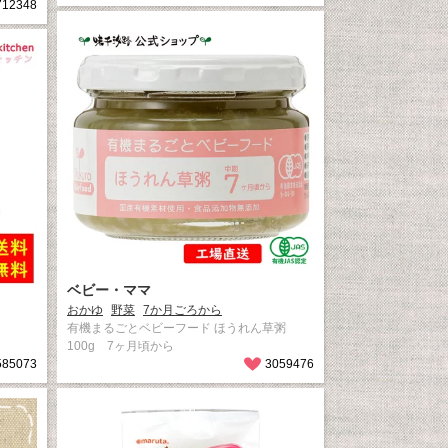
712348
ベビー・ママ
おかゆ
野菜
7か月ごろから
有機まるごとベビーフード ほうれん草粥
100g 7ヶ月頃から
585073
3059476