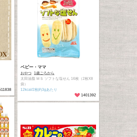
ベビー・ママ
おやつ
1歳ごろから
太田油脂 ＭＳ ソフトな塩せん 16枚（2枚X8
袋）
511838
12kcal/2枚約3gあたり
1401392