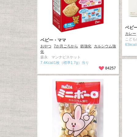
ベビ
カレー
こども
ベビー・ママ
63kca
おやつ
7か月ごろから
鉄強化
カルシウム強
化
森永 マンナビスケット
7.4Kcal/1枚（標準1.7g）当り
84257