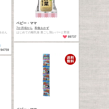
ベビー・ママ
7か月頃から
和食おかず
魚せん
はじめての離乳食 裏ごし鶏レバーと野菜
89737
、
り
94759