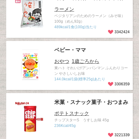
ラーメン
ベジタリアンのためのラーメン（みそ味）
100g（めん92g）
489kcal/1食(100g)当たり
3342424
ベビー・ママ
おやつ
1歳ごろから
東ハト それいけ!アンパンマン ふんわりコー
ン やさしいしお味
144.0kcal/1袋(標準25g)あたり
3306359
米菓・スナック菓子・おつまみ
ポテトスナック
チップスターS うすしお味 45g
236Kcal/45g
3221339