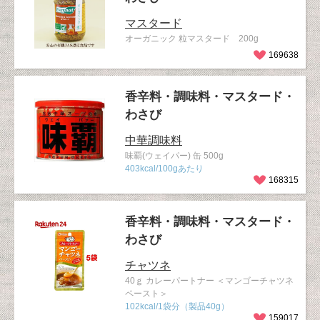
マスタード
オーガニック 粒マスタード 200g
169638
香辛料・調味料・マスタード・
わさび
中華調味料
味覇(ウェイパー) 缶 500g
403kcal/100gあたり
168315
香辛料・調味料・マスタード・
わさび
チャツネ
40ｇ カレーパートナー ＜マンゴーチャツネ
ペースト＞
102kcal/1袋分（製品40g）
159017