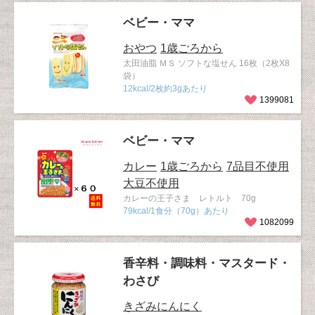
ベビー・ママ
おやつ
1歳ごろから
太田油脂 ＭＳ ソフトな塩せん 16枚（2枚X8
袋）
12kcal/2枚約3gあたり
1399081
ベビー・ママ
カレー
1歳ごろから
7品目不使用
大豆不使用
カレーの王子さま レトルト 70g
79kcal/1食分（70g）あたり
1082099
香辛料・調味料・マスタード・
わさび
きざみにんにく