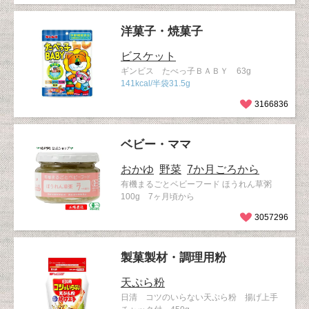
洋菓子・焼菓子
ビスケット
ギンビス たべっ子ＢＡＢＹ 63g
141kcal/半袋31.5g
3166836
ベビー・ママ
おかゆ
野菜
7か月ごろから
有機まるごとベビーフード ほうれん草粥
100g 7ヶ月頃から
3057296
製菓製材・調理用粉
天ぷら粉
日清 コツのいらない天ぷら粉 揚げ上手