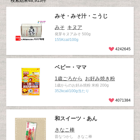
検索結果48,913件
みそ・みそ汁・こうじ
みそ
キヌア
発芽キヌアみそ 500g
155Kcal/100g
4242645
ベビー・ママ
1歳ごろから
お好み焼き粉
1歳からのお好み焼粉 米粉 200g
352kcal/100g当たり
4071384
和スイーツ・あん
きなこ棒
昔なつかし きなこ棒