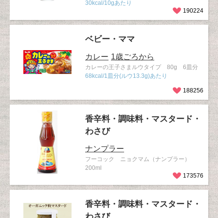
30kcal/10gあたり
190224
ベビー・ママ
カレー
1歳ごろから
カレーの王子さまルウタイプ 80g 6皿分
68kcal/1皿分(ルウ13.3g)あたり
188256
香辛料・調味料・マスタード・
わさび
ナンプラー
フーコック ニョクマム（ナンプラー）
200ml
173576
香辛料・調味料・マスタード・
わさび