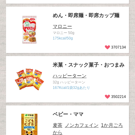
めん・即席麺・即席カップ麺
マロニー
マロニー 50g
175kcal/50g
3707134
米菓・スナック菓子・おつまみ
ハッピーターン
32g ハッピーターン
167Kcal/1袋32gあたり
3502214
ベビー・ママ
麦茶
ノンカフェイン
1か月ごろ
から