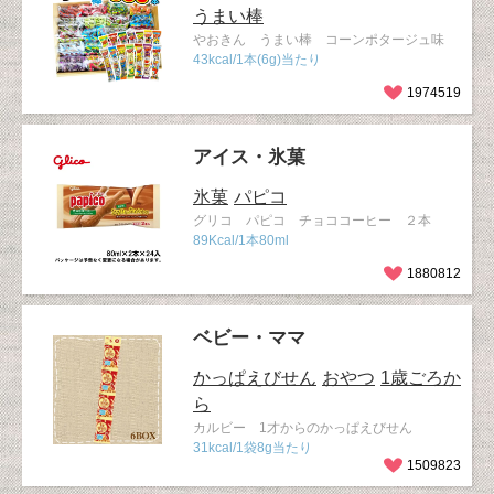
うまい棒
やおきん うまい棒 コーンポタージュ味
43kcal/1本(6g)当たり
1974519
アイス・氷菓
氷菓
パピコ
グリコ パピコ チョココーヒー ２本
89Kcal/1本80ml
1880812
ベビー・ママ
かっぱえびせん
おやつ
1歳ごろか
ら
カルビー 1才からのかっぱえびせん
31kcal/1袋8g当たり
1509823