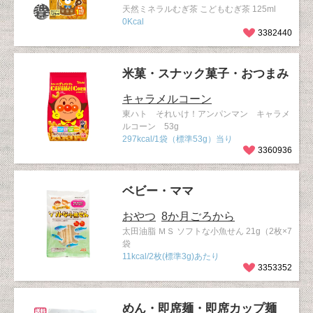
天然ミネラルむぎ茶 こどもむぎ茶 125ml
0Kcal
3382440
米菓・スナック菓子・おつまみ
キャラメルコーン
東ハト それいけ！アンパンマン キャラメ
ルコーン 53g
297kcal/1袋（標準53g）当り
3360936
ベビー・ママ
おやつ
8か月ごろから
太田油脂 ＭＳ ソフトな小魚せん 21g（2枚×7
袋
11kcal/2枚(標準3g)あたり
3353352
めん・即席麺・即席カップ麺