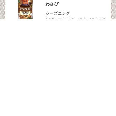
わさび
シーズニング
Ｓ＆Ｂシーズニング フライドチキン 12ｇ
6kcal/1袋（6g）あたり
127741
ベビー・ママ
カレー
1歳ごろから
7品目不使用
大豆不使用
カレーのお姫さまレトルト 70g
63kcal/1食分（70g）あたり
126679
アイス・氷菓
氷菓
パピコ
パピコ 10本入
チョココーヒー47kcal、ホワイトサワー
41kcal、グレープ43kcal/1本