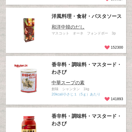
洋風料理・食材・パスタソース
和洋中韓のだし
マスコット オーネ フォンドボー 3p
152300
香辛料・調味料・マスタード・
わさび
中華スープの素
創味 シャンタン 1kg
20kcal/小さじ１（5ｇ）あたり
141893
香辛料・調味料・マスタード・
わさび