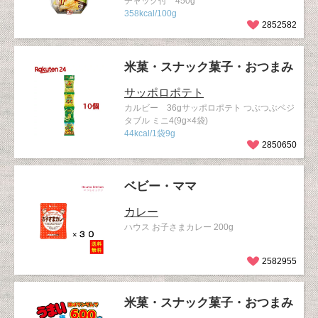
チャック付 450g
358kcal/100g
2852582
米菓・スナック菓子・おつまみ
サッポロポテト
カルビー 36gサッポロポテト つぶつぶベジ
タブル ミニ4(9g×4袋)
44kcal/1袋9g
2850650
ベビー・ママ
カレー
ハウス お子さまカレー 200g
2582955
米菓・スナック菓子・おつまみ