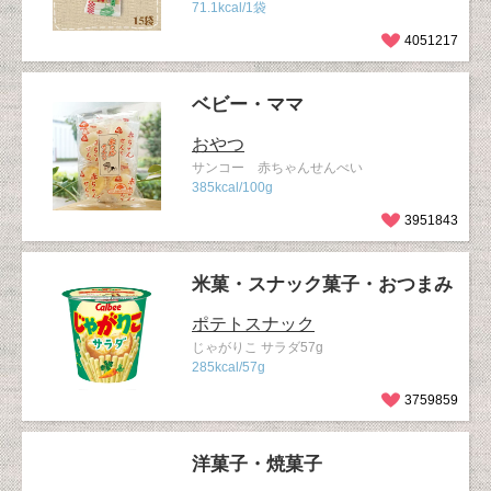
71.1kcal/1袋
4051217
ベビー・ママ
おやつ
サンコー 赤ちゃんせんべい
385kcal/100g
3951843
米菓・スナック菓子・おつまみ
ポテトスナック
じゃがりこ サラダ57g
285kcal/57g
3759859
洋菓子・焼菓子