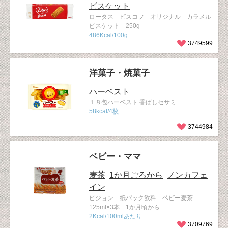
ビスケット
ロータス ビスコフ オリジナル カラメル
ビスケット 250g
486Kcal/100g
3749599
洋菓子・焼菓子
ハーベスト
１８包ハーベスト 香ばしセサミ
58kcal/4枚
3744984
ベビー・ママ
麦茶
1か月ごろから
ノンカフェ
イン
ピジョン 紙パック飲料 ベビー麦茶
125ml×3本 1か月頃から
2Kcal/100mlあたり
3709769