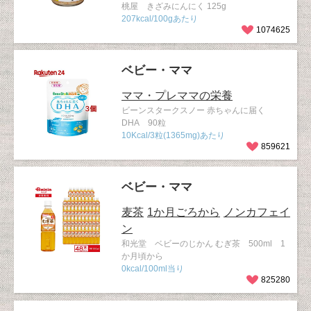
桃屋 きざみにんにく 125g
207kcal/100gあたり
1074625
ベビー・ママ
ママ・プレママの栄養
ビーンスタークスノー 赤ちゃんに届く
DHA 90粒
10Kcal/3粒(1365mg)あたり
859621
ベビー・ママ
麦茶
1か月ごろから
ノンカフェイ
ン
和光堂 ベビーのじかん むぎ茶 500ml 1
か月頃から
0kcal/100ml当り
825280