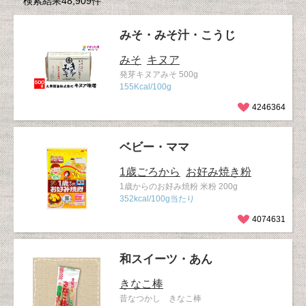
検索結果48,909件
みそ・みそ汁・こうじ
みそ
キヌア
発芽キヌアみそ 500g
155Kcal/100g
4246364
ベビー・ママ
1歳ごろから
お好み焼き粉
1歳からのお好み焼粉 米粉 200g
352kcal/100g当たり
4074631
和スイーツ・あん
きなこ棒
昔なつかし きなこ棒