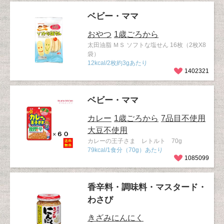
ベビー・ママ
おやつ
1歳ごろから
太田油脂 ＭＳ ソフトな塩せん 16枚（2枚X8
袋）
12kcal/2枚約3gあたり
1402321
ベビー・ママ
カレー
1歳ごろから
7品目不使用
大豆不使用
カレーの王子さま レトルト 70g
79kcal/1食分（70g）あたり
1085099
香辛料・調味料・マスタード・
わさび
きざみにんにく