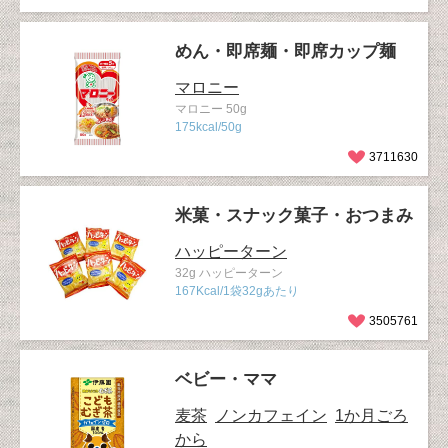
めん・即席麺・即席カップ麺
マロニー
マロニー 50g
175kcal/50g
3711630
米菓・スナック菓子・おつまみ
ハッピーターン
32g ハッピーターン
167Kcal/1袋32gあたり
3505761
ベビー・ママ
麦茶
ノンカフェイン
1か月ごろ
から