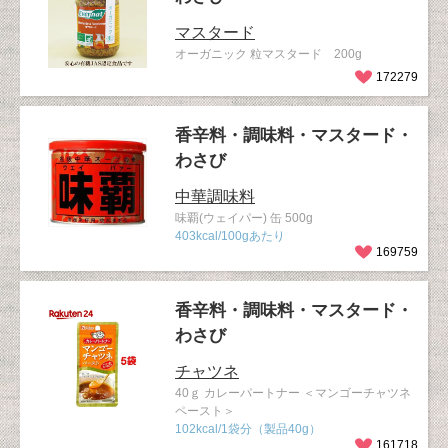
マスタード
オーガニック 粒マスタード 200g
172279
香辛料・調味料・マスタード・
わさび
中華調味料
味覇(ウェイパー) 缶 500g
403kcal/100gあたり
169759
香辛料・調味料・マスタード・
わさび
チャツネ
40ｇ カレーパートナー ＜マンゴーチャツネ
ペースト＞
102kcal/1袋分（製品40g）
161718