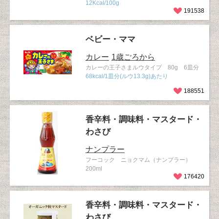
12Kcal/100g
191538
ベビー・ママ
カレー
1歳ごろから
カレーの王子さまルウタイプ 80g 6皿分
68kcal/1皿分(ルウ13.3g)あたり
188551
香辛料・調味料・マスタード・
わさび
ナンプラー
フーコック ニョクマム（ナンプラー）
200ml
176420
香辛料・調味料・マスタード・
わさび