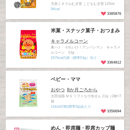
天然ミネラルむぎ茶 こどもむぎ茶 125ml
0Kcal
3385876
米菓・スナック菓子・おつまみ
キャラメルコーン
東ハト それいけ！アンパンマン キャラメ
ルコーン 53g
297kcal/1袋（標準53g）当り
3364812
ベビー・ママ
おやつ
8か月ごろから
太田油脂 ＭＳ ソフトな小魚せん 21g（2枚×7
袋
11kcal/2枚(標準3g)あたり
3356694
めん・即席麺・即席カップ麺