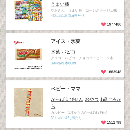
うまい棒
やおきん うまい棒 コーンポタージュ味
43kcal/1本(6g)当たり
1977486
アイス・氷菓
氷菓
パピコ
グリコ パピコ チョココーヒー ２本
89Kcal/1本80ml
1883948
ベビー・ママ
かっぱえびせん
おやつ
1歳ごろか
ら
カルビー 1才からのかっぱえびせん
31kcal/1袋8g当たり
1512799