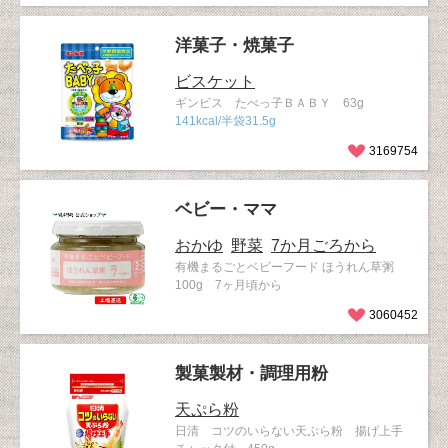
洋菓子・焼菓子
ビスケット
ギンビス たべっ子ＢＡＢＹ 63g
141kcal/半袋31.5g
3169754
ベビー・ママ
おかゆ
野菜
7か月ごろから
有機まるごとベビーフード ほうれん草粥
100g 7ヶ月頃から
3060452
製菓製材・調理用粉
天ぷら粉
日清 コツのいらない天ぷら粉 揚げ上手