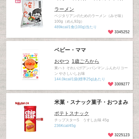
ラーメン
ベジタリアンのためのラーメン（みそ味）
100g（めん92g）
489kcal/1食(100g)当たり
3345252
ベビー・ママ
おやつ
1歳ごろから
東ハト それいけ!アンパンマン ふんわりコー
ン やさしいしお味
144.0kcal/1袋(標準25g)あたり
3309277
米菓・スナック菓子・おつまみ
ポテトスナック
チップスターS うすしお味 45g
236Kcal/45g
3225123