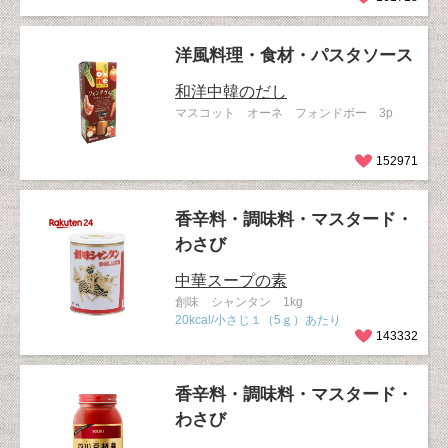
洋風料理・食材・パスタソース
和洋中韓のだし
マスコット オーネ フォンドボー 3p
152971
香辛料・調味料・マスタード・
わさび
中華スープの素
創味 シャンタン 1kg
20kcal/小さじ１（5ｇ）あたり
143332
香辛料・調味料・マスタード・
わさび