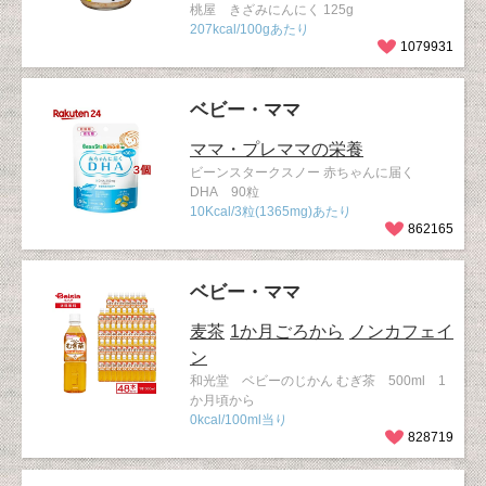
桃屋 きざみにんにく 125g
207kcal/100gあたり
1079931
ベビー・ママ
ママ・プレママの栄養
ビーンスタークスノー 赤ちゃんに届く
DHA 90粒
10Kcal/3粒(1365mg)あたり
862165
ベビー・ママ
麦茶
1か月ごろから
ノンカフェイ
ン
和光堂 ベビーのじかん むぎ茶 500ml 1
か月頃から
0kcal/100ml当り
828719