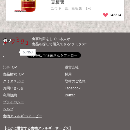
豆板醤
ユウキ 四川豆板醤 1kg
142314
食事制限をしている人が
食品を探して購入できる“クミタス”
58,353
記事TOP
運営会社
食品検索TOP
採用
クミタスとは
取材のご依頼
お問い合わせ
Facebook
利用規約
Twitter
プライバシー
ヘルプ
食物アレルギー/アトピー
【ほかに運営する食物アレルギーサービス】