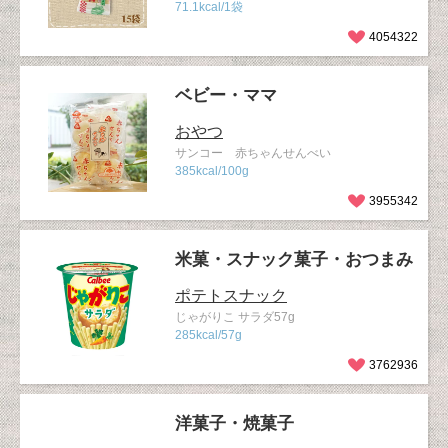
71.1kcal/1袋
4054322
ベビー・ママ
おやつ
サンコー 赤ちゃんせんべい
385kcal/100g
3955342
米菓・スナック菓子・おつまみ
ポテトスナック
じゃがりこ サラダ57g
285kcal/57g
3762936
洋菓子・焼菓子