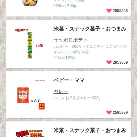
チャック付 450g
358kcal/100g
2855503
米菓・スナック菓子・おつまみ
サッポロポテト
カルビー 36gサッポロポテト つぶつぶベジ
タブル ミニ4(9g×4袋)
44kcal/1袋9g
2853659
ベビー・ママ
カレー
ハウス お子さまカレー 200g
2585999
米菓・スナック菓子・おつまみ