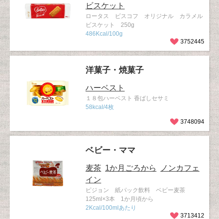
ビスケット
ロータス ビスコフ オリジナル カラメル
ビスケット 250g
486Kcal/100g
3752445
洋菓子・焼菓子
ハーベスト
１８包ハーベスト 香ばしセサミ
58kcal/4枚
3748094
ベビー・ママ
麦茶
1か月ごろから
ノンカフェ
イン
ピジョン 紙パック飲料 ベビー麦茶
125ml×3本 1か月頃から
2Kcal/100mlあたり
3713412