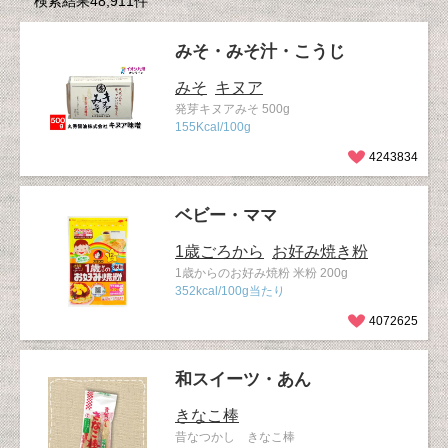
検索結果48,911件
みそ・みそ汁・こうじ
みそ
キヌア
発芽キヌアみそ 500g
155Kcal/100g
4243834
ベビー・ママ
1歳ごろから
お好み焼き粉
1歳からのお好み焼粉 米粉 200g
352kcal/100g当たり
4072625
和スイーツ・あん
きなこ棒
昔なつかし きなこ棒