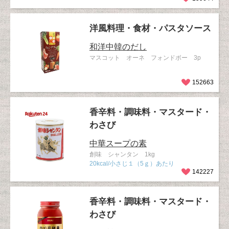
洋風料理・食材・パスタソース
和洋中韓のだし
マスコット オーネ フォンドボー 3p
152663
香辛料・調味料・マスタード・
わさび
中華スープの素
創味 シャンタン 1kg
20kcal/小さじ１（5ｇ）あたり
142227
香辛料・調味料・マスタード・
わさび