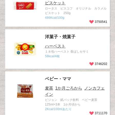
ビスケット
ロータス ビスコフ オリジナル カラメル
ビスケット 250g
486Kcal/100g
3750541
洋菓子・焼菓子
ハーベスト
１８包ハーベスト 香ばしセサミ
58kcal/4枚
3746202
ベビー・ママ
麦茶
1か月ごろから
ノンカフェ
イン
ピジョン 紙パック飲料 ベビー麦茶
125ml×3本 1か月頃から
2Kcal/100mlあたり
3711170