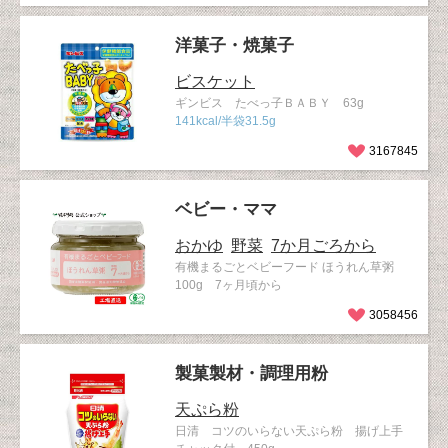
洋菓子・焼菓子
ビスケット
ギンビス たべっ子ＢＡＢＹ 63g
141kcal/半袋31.5g
3167845
ベビー・ママ
おかゆ
野菜
7か月ごろから
有機まるごとベビーフード ほうれん草粥
100g 7ヶ月頃から
3058456
製菓製材・調理用粉
天ぷら粉
日清 コツのいらない天ぷら粉 揚げ上手