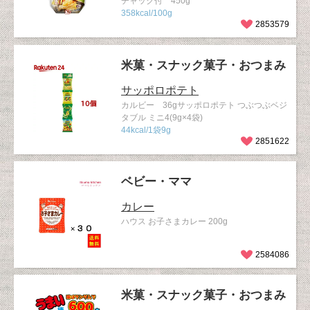
チャック付 450g
358kcal/100g
2853579
米菓・スナック菓子・おつまみ
サッポロポテト
カルビー 36gサッポロポテト つぶつぶベジ
タブル ミニ4(9g×4袋)
44kcal/1袋9g
2851622
ベビー・ママ
カレー
ハウス お子さまカレー 200g
2584086
米菓・スナック菓子・おつまみ