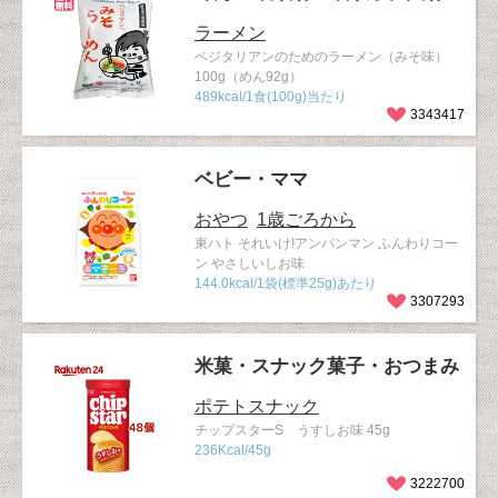
ラーメン
ベジタリアンのためのラーメン（みそ味）
100g（めん92g）
489kcal/1食(100g)当たり
3343417
ベビー・ママ
おやつ
1歳ごろから
東ハト それいけ!アンパンマン ふんわりコー
ン やさしいしお味
144.0kcal/1袋(標準25g)あたり
3307293
米菓・スナック菓子・おつまみ
ポテトスナック
チップスターS うすしお味 45g
236Kcal/45g
3222700