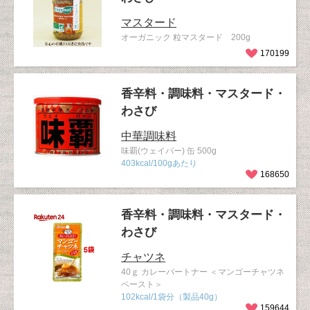
マスタード
オーガニック 粒マスタード 200g
170199
香辛料・調味料・マスタード・
わさび
中華調味料
味覇(ウェイパー) 缶 500g
403kcal/100gあたり
168650
香辛料・調味料・マスタード・
わさび
チャツネ
40ｇ カレーパートナー ＜マンゴーチャツネ
ペースト＞
102kcal/1袋分（製品40g）
159644