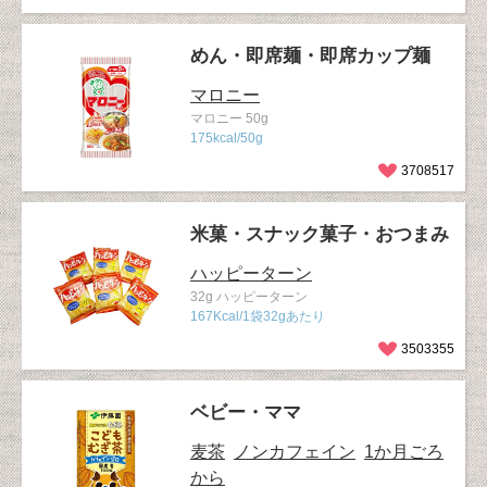
めん・即席麺・即席カップ麺
マロニー
マロニー 50g
175kcal/50g
3708517
米菓・スナック菓子・おつまみ
ハッピーターン
32g ハッピーターン
167Kcal/1袋32gあたり
3503355
ベビー・ママ
麦茶
ノンカフェイン
1か月ごろ
から