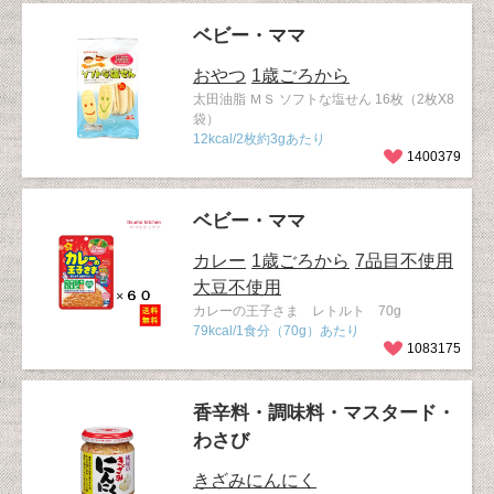
ベビー・ママ
おやつ
1歳ごろから
太田油脂 ＭＳ ソフトな塩せん 16枚（2枚X8
袋）
12kcal/2枚約3gあたり
1400379
ベビー・ママ
カレー
1歳ごろから
7品目不使用
大豆不使用
カレーの王子さま レトルト 70g
79kcal/1食分（70g）あたり
1083175
香辛料・調味料・マスタード・
わさび
きざみにんにく