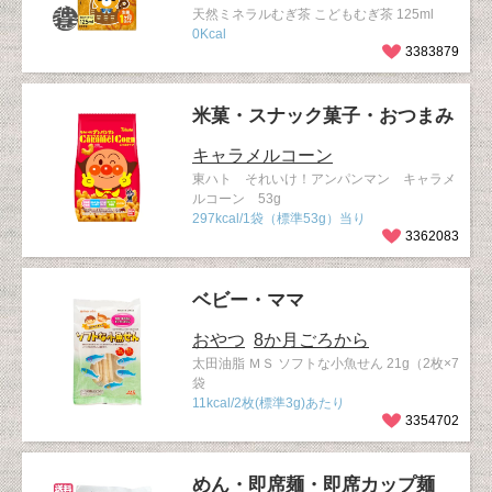
天然ミネラルむぎ茶 こどもむぎ茶 125ml
0Kcal
3383879
米菓・スナック菓子・おつまみ
キャラメルコーン
東ハト それいけ！アンパンマン キャラメ
ルコーン 53g
297kcal/1袋（標準53g）当り
3362083
ベビー・ママ
おやつ
8か月ごろから
太田油脂 ＭＳ ソフトな小魚せん 21g（2枚×7
袋
11kcal/2枚(標準3g)あたり
3354702
めん・即席麺・即席カップ麺