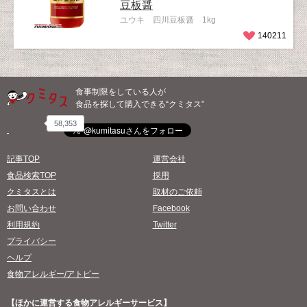
豆板醤
ユウキ 四川豆板醤 1kg
140211
食事制限をしている人が
食品を探して購入できる“クミタス”
58,353
記事TOP
運営会社
食品検索TOP
採用
クミタスとは
取材のご依頼
お問い合わせ
Facebook
利用規約
Twitter
プライバシー
ヘルプ
食物アレルギー/アトピー
【ほかに運営する食物アレルギーサービス】