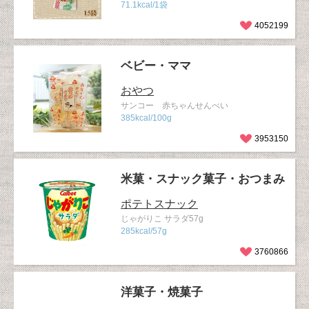
71.1kcal/1袋
4052199
ベビー・ママ
おやつ
サンコー 赤ちゃんせんべい
385kcal/100g
3953150
米菓・スナック菓子・おつまみ
ポテトスナック
じゃがりこ サラダ57g
285kcal/57g
3760866
洋菓子・焼菓子