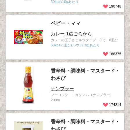
30kcal/10gあたり
190748
ベビー・ママ
カレー
1歳ごろから
カレーの王子さまルウタイプ 80g 6皿分
68kcal/1皿分(ルウ13.3g)あたり
188375
香辛料・調味料・マスタード・
わさび
ナンプラー
フーコック ニョクマム（ナンプラー）
200ml
174214
香辛料・調味料・マスタード・
わさび