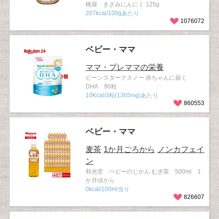
桃屋 きざみにんにく 125g
207kcal/100gあたり
1076072
ベビー・ママ
ママ・プレママの栄養
ビーンスタークスノー 赤ちゃんに届く
DHA 90粒
10Kcal/3粒(1365mg)あたり
860553
ベビー・ママ
麦茶
1か月ごろから
ノンカフェイ
ン
和光堂 ベビーのじかん むぎ茶 500ml 1
か月頃から
0kcal/100ml当り
826607