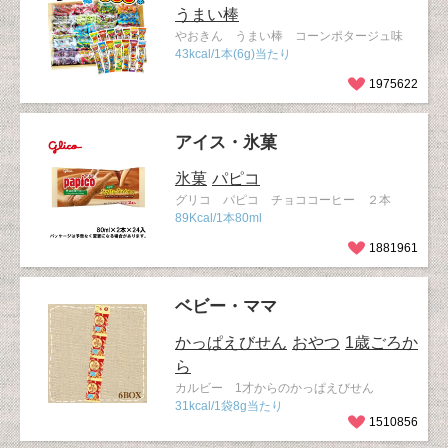
うまい棒
やおきん うまい棒 コーンポタージュ味
43kcal/1本(6g)当たり
1975622
アイス・氷菓
氷菓
パピコ
グリコ パピコ チョココーヒー ２本
89Kcal/1本80ml
1881961
ベビー・ママ
かっぱえびせん
おやつ
1歳ごろか
ら
カルビー 1才からのかっぱえびせん
31kcal/1袋8g当たり
1510856