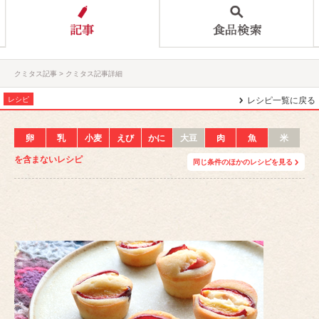
クミタス記事
クミタス記事詳細
レシピ
レシピ一覧に戻る
卵
乳
小麦
えび
かに
大豆
肉
魚
米
を含まないレシピ
同じ条件のほかのレシピを見る