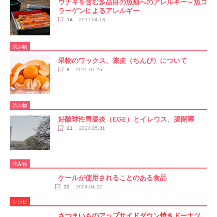
ウナギを含む多品目の魚類へのアレルギー～魚コ
ラーゲンによるアレルギー
14
2017.04.13
読み物
果物のワックス、陳皮（ちんぴ）について
8
2015.07.26
読み物
好酸球性胃腸炎（EGE）とイレウス、腸閉塞
21
2024.05.31
読み物
ケールが使用されることのある食品
22
2024.04.22