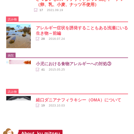
レシピ
さつまいものアップサイドダウン焼きドーナツ
（卵、乳、小麦、ナッツ不使用）
17
2021.09.19
読み物
アレルギー症状を誘発することもある浅瀬にいる
生き物～前編
28
2016.07.24
病院
小児における食物アレルギーへの対処③
41
2015.05.25
読み物
経口ダニアナフィラキシー（OMA）について
19
2023.10.03