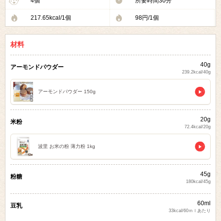
4個
所要時間30分
217.65kcal/1個
98円/1個
材料
40g
アーモンドパウダー
239.2kcal/40g
アーモンドパウダー 150g
20g
米粉
72.4kcal/20g
波里 お米の粉 薄力粉 1kg
45g
粉糖
180kcal/45g
60ml
豆乳
33kcal/60ｍｌあたり