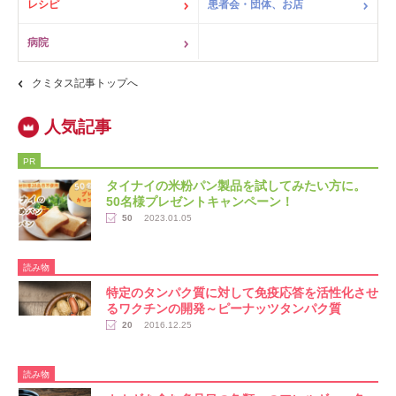
レシピ
患者会・団体、お店
病院
クミタス記事トップへ
PR
タイナイの米粉パン製品を試してみたい方に。
50名様プレゼントキャンペーン！
50
2023.01.05
読み物
特定のタンパク質に対して免疫応答を活性化させ
るワクチンの開発～ピーナッツタンパク質
20
2016.12.25
読み物