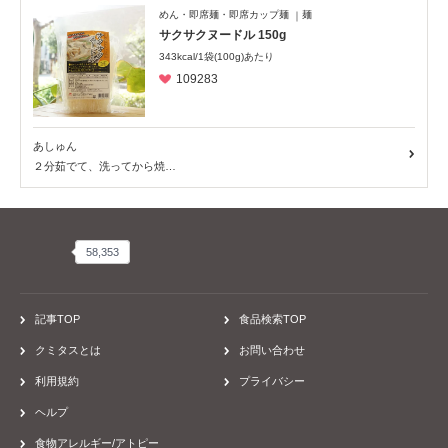
めん・即席麺・即席カップ麺
麺
サクサクヌードル 150g
343kcal/1袋(100g)あたり
109283
あしゅん
２分茹でて、洗ってから焼…
58,353
58,353
記事TOP
食品検索TOP
クミタスとは
お問い合わせ