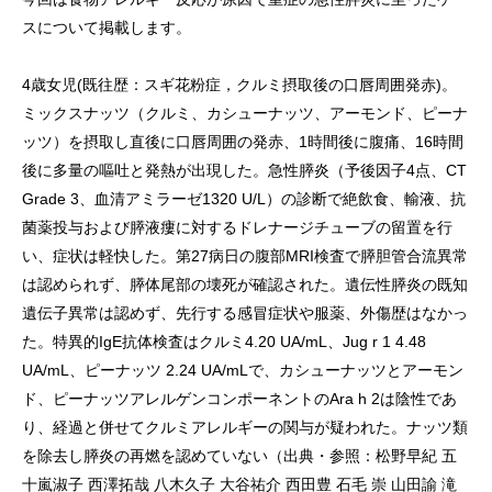
スについて掲載します。
4歳女児(既往歴：スギ花粉症，クルミ摂取後の口唇周囲発赤)。
ミックスナッツ（クルミ、カシューナッツ、アーモンド、ピーナ
ッツ）を摂取し直後に口唇周囲の発赤、1時間後に腹痛、16時間
後に多量の嘔吐と発熱が出現した。急性膵炎（予後因子4点、CT
Grade 3、血清アミラーゼ1320 U/L）の診断で絶飲食、輸液、抗
菌薬投与および膵液瘻に対するドレナージチューブの留置を行
い、症状は軽快した。第27病日の腹部MRI検査で膵胆管合流異常
は認められず、膵体尾部の壊死が確認された。遺伝性膵炎の既知
遺伝子異常は認めず、先行する感冒症状や服薬、外傷歴はなかっ
た。特異的IgE抗体検査はクルミ4.20 UA/mL、Jug r 1 4.48
UA/mL、ピーナッツ 2.24 UA/mLで、カシューナッツとアーモン
ド、ピーナッツアレルゲンコンポーネントのAra h 2は陰性であ
り、経過と併せてクルミアレルギーの関与が疑われた。ナッツ類
を除去し膵炎の再燃を認めていない（出典・参照：松野早紀 五
十嵐淑子 西澤拓哉 八木久子 大谷祐介 西田豊 石毛 崇 山田諭 滝