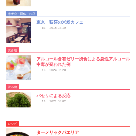
患者会・団体、お店
東京 荻窪の米粉カフェ
88
2015.03.19
読み物
アルコール含有ゼリー摂食による急性アルコール
中毒が疑われた例
16
2024.06.20
読み物
パセリによる反応
13
2021.08.02
レシピ
ターメリックパエリア