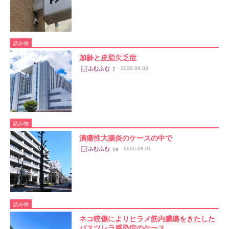
読み物
加齢と皮脂欠乏症
2026.08.03
7
読み物
潰瘍性大腸炎のケースの中で
2026.08.01
10
読み物
ネコ咬傷によりヒラメ筋内膿瘍をきたした
パスツレラ感染症のケース