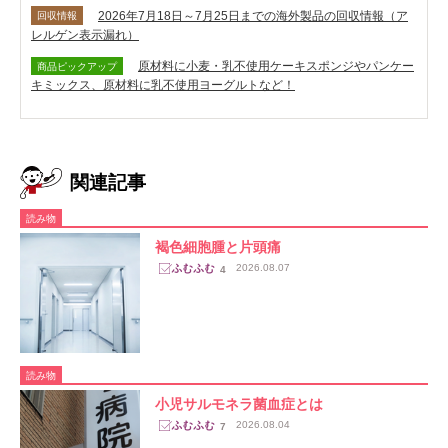
2026年7月18日～7月25日までの海外製品の回収情報（ア
回収情報
レルゲン表示漏れ）
原材料に小麦・乳不使用ケーキスポンジやパンケー
商品ピックアップ
キミックス、原材料に乳不使用ヨーグルトなど！
関連記事
読み物
褐色細胞腫と片頭痛
2026.08.07
4
読み物
小児サルモネラ菌血症とは
2026.08.04
7