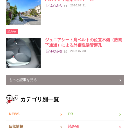
2026.07.31
11
読み物
ジュニアシート肩ベルトの位置不備（腋窩
下通過）による外傷性腸管穿孔
2026.07.30
10
もっと記事を見る
カテゴリ別一覧
NEWS
PR
回収情報
読み物