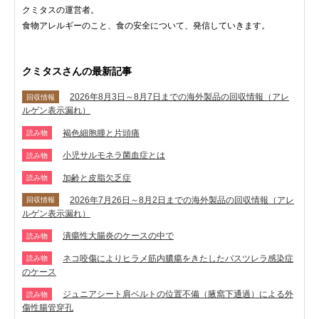
クミタスの運営者。
食物アレルギーのこと、食の安全について、発信していきます。
クミタスさんの最新記事
2026年8月3日～8月7日までの海外製品の回収情報（アレ
回収情報
ルゲン表示漏れ）
褐色細胞腫と片頭痛
読み物
小児サルモネラ菌血症とは
読み物
加齢と皮脂欠乏症
読み物
2026年7月26日～8月2日までの海外製品の回収情報（アレ
回収情報
ルゲン表示漏れ）
潰瘍性大腸炎のケースの中で
読み物
ネコ咬傷によりヒラメ筋内膿瘍をきたしたパスツレラ感染症
読み物
のケース
ジュニアシート肩ベルトの位置不備（腋窩下通過）による外
読み物
傷性腸管穿孔