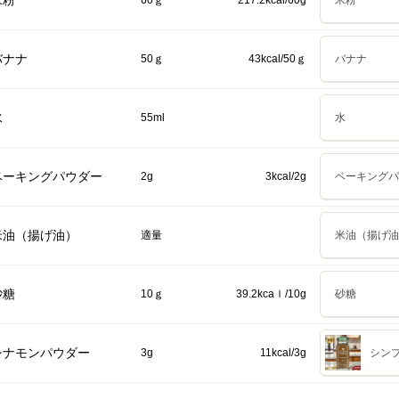
米粉
60ｇ
217.2kcal/60g
米粉
バナナ
50ｇ
43kcal/50ｇ
バナナ
水
55ml
水
ベーキングパウダー
2g
3kcal/2g
ベーキングパ
米油（揚げ油）
適量
米油（揚げ油
砂糖
10ｇ
39.2kcaｌ/10g
砂糖
シナモンパウダー
3g
11kcal/3g
シンプ