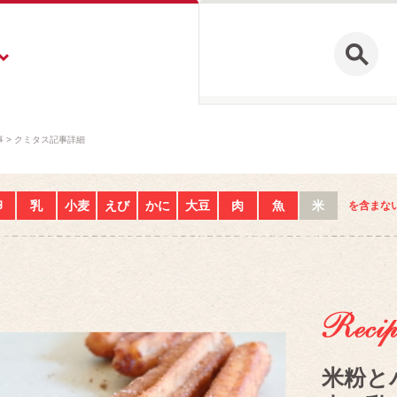
事
クミタス記事詳細
卵
乳
小麦
えび
かに
大豆
肉
魚
米
を含まな
米粉と