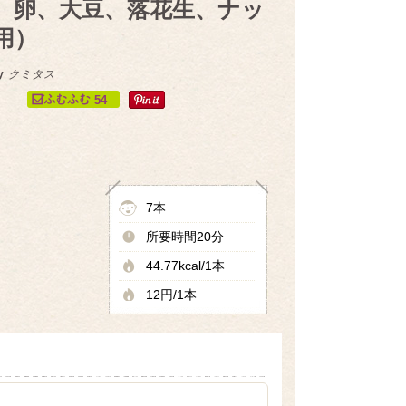
、卵、大豆、落花生、ナッ
用）
y
クミタス
54
7本
所要時間20分
44.77kcal/1本
12円/1本