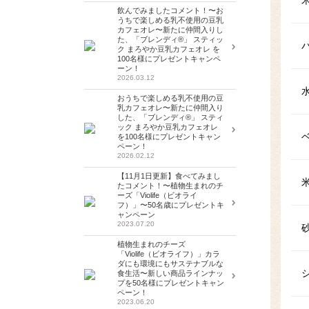
飲んでみましたコメント！〜お
うちで楽しめる乳不使用の豆乳
カフェオレ〜新たに仲間入りし
た、「ブレンディ®」 スティッ
ク まろやか豆乳カフェオレ を
100名様にプレゼントキャンペ
ーン！
2026.03.12
おうちで楽しめる乳不使用の豆
乳カフェオレ〜新たに仲間入り
した、「ブレンディ®」 スティ
ック まろやか豆乳カフェオレ
を100名様にプレゼントキャン
ペーン！
2026.02.12
【11月1日更新】食べてみまし
たコメント！〜植物生まれのチ
ーズ「Violife（ビオライ
フ）」〜50名歳にプレゼントキ
ャンペーン
2023.07.20
植物生まれのチーズ
「Violife（ビオライフ）」カラ
ダにも環境にもサステナブルな
食生活〜新しい商品ラインナッ
プを50名様にプレゼントキャン
ペーン！
2023.06.20