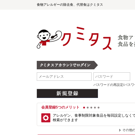
食物アレルギーの除去食、代替食はクミタス
パスワードの再設定/パス
会員登録5つのメリット
1
2
3
4
5
アレルゲン、食事制限対象食品を毎回設定しなく
検索ができます
その他