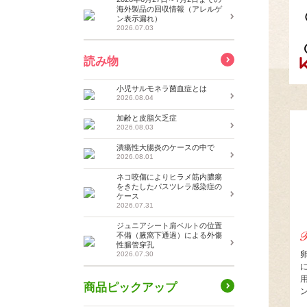
海外製品の回収情報（アレルゲ
ン表示漏れ）
2026.07.03
読み物
小児サルモネラ菌血症とは
2026.08.04
加齢と皮脂欠乏症
2026.08.03
潰瘍性大腸炎のケースの中で
2026.08.01
ネコ咬傷によりヒラメ筋内膿瘍
をきたしたパスツレラ感染症の
ケース
2026.07.31
ジュニアシート肩ベルトの位置
不備（腋窩下通過）による外傷
性腸管穿孔
2026.07.30
商品ピックアップ