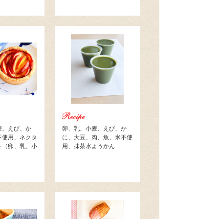
麦、えび、か
卵、乳、小麦、えび、か
不使用、ネクタ
に、大豆、肉、魚、米不使
ト（卵、乳、小
用、抹茶水ようかん