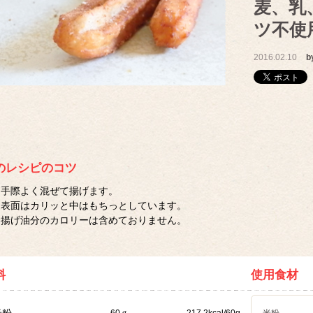
麦、乳
ツ不使
2016.02.10
b
のレシピのコツ
手際よく混ぜて揚げます。
表面はカリッと中はもちっとしています。
揚げ油分のカロリーは含めておりません。
料
使用食材