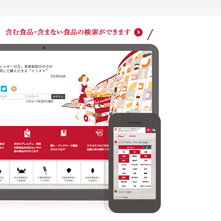
購入・ブックマーク履歴がわかります
クミタ