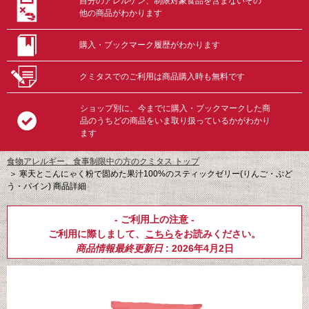
自分のアレルゲン、制限対象食品を含まないその
他の商品がわかります
購入・ブックマーク履歴がわかります
クミタスでのご利用は商品購入時も無料です
ショップ別に、今までに購入・ブックマークした商
品のうちどの商品をいま取り扱っているかがわかり
ます
食物アレルギー、食事制限中の方のクミタス トップ
＞
寒天とこんにゃく粉で固めた果汁100%のスティックゼリー(りんご・ぶど
う・パイン) 商品詳細
- ご利用上の注意 -
ご利用に際しまして、
こちら
をお読みください。
商品情報最終更新日
: 2026年4月2日