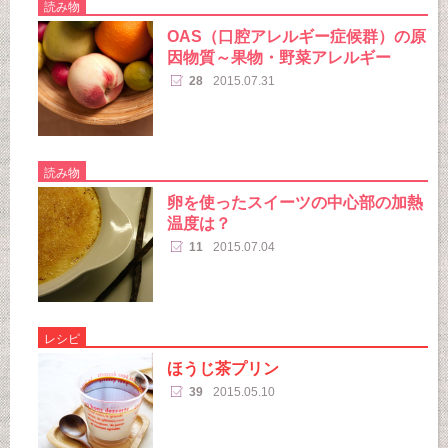
読み物
OAS（口腔アレルギー症候群）の原
因物質～果物・野菜アレルギー
28
2015.07.31
読み物
卵を使ったスイーツの中心部の加熱
温度は？
11
2015.07.04
レシピ
ほうじ茶プリン
39
2015.05.10