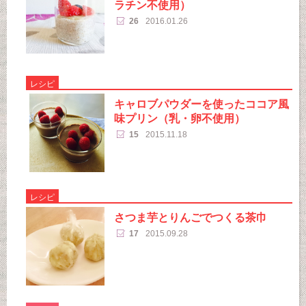
ラチン不使用）
26
2016.01.26
レシピ
キャロブパウダーを使ったココア風
味プリン（乳・卵不使用）
15
2015.11.18
レシピ
さつま芋とりんごでつくる茶巾
17
2015.09.28