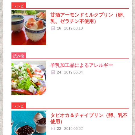
レシピ
甘酒アーモンドミルクプリン（卵、
乳、ゼラチン不使用）
16
2019.08.18
読み物
羊乳加工品によるアレルギー
24
2019.06.04
レシピ
タピオカ＆チャイプリン（卵、乳不
使用）
22
2019.06.02