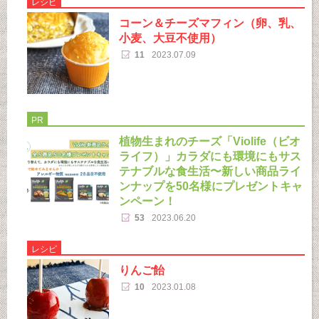
レシピ
コーン＆チーズマフィン（卵、乳、
小麦、大豆不使用）
11
2023.07.09
PR
植物生まれのチーズ「Violife（ビオ
ライフ）」カラダにも環境にもサス
テナブルな食生活〜新しい商品ライ
ンナップを50名様にプレゼントキャ
ンペーン！
53
2023.06.20
レシピ
りんご飴
10
2023.01.08