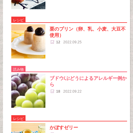
レシピ
栗のプリン（卵、乳、小麦、大豆不
使用）
12
2022.09.25
読み物
ブドウ/ぶどうによるアレルギー例か
ら
18
2022.09.22
レシピ
かぼすゼリー