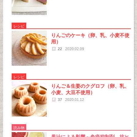
レシピ
りんごのケーキ（卵、乳、小麦不使
用）
22
2020.02.09
レシピ
りんご＆生姜のクグロフ（卵、乳、
小麦、大豆不使用）
37
2020.01.12
読み物
果汁による影響～免疫抑制剤、抗ヒ