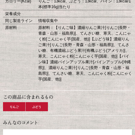
カロリー(Kcal)
りんご：13kcal、ぶどう：13kcal、パイン：13kcal/1
本(標準16g)当たり
栄養成分
同じ製造ライン
情報収集中
原材料
原材料：【りんご味】濃縮りんご果汁[りんご(長野・
青森・山形・福島県)]、てんさい糖、寒天、こんにゃ
く粉[こんにゃく芋(国産、他)]【ぶどう味】濃縮りん
ご果汁[りんご(長野・青森・山形・福島県)]、てんさ
い糖、有機濃縮ぶどう果汁[有機ぶどう(アメリカ)]、
寒天、こんにゃく粉[こんにゃく芋(国産、他)]【パイ
ン味】濃縮パインアップル果汁[パインアップル(沖縄
県)]、濃縮りんご果汁[りんご(長野・青森・山形・福
島県)]、てんさい糖、寒天、こんにゃく粉[こんにゃく
芋(国産、他)]
りんご
ぶどう