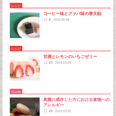
レシピ
コーヒー味とグァバ味の寒天飴
6
2016.05.09
レシピ
甘酒とレモンのいちごゼリー
23
2016.03.05
読み物
真菌に感作した方における食物への
アレルギー
22
2016.03.02