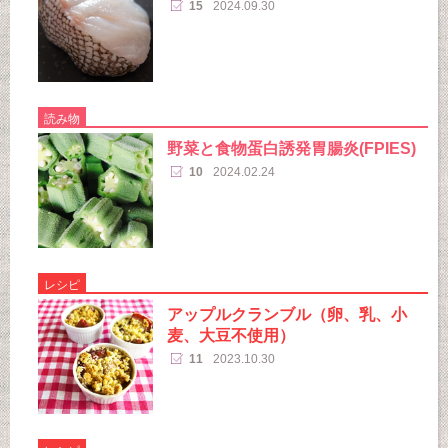
15
2024.09.30
読み物
野菜と食物蛋白誘発胃腸炎(FPIES)
10
2024.02.24
レシピ
アップルクランブル（卵、乳、小
麦、大豆不使用）
11
2023.10.30