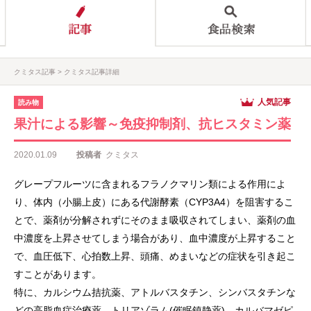
クミタス記事
クミタス記事詳細
人気記事
読み物
果汁による影響～免疫抑制剤、抗ヒスタミン薬
2020.01.09
投稿者
クミタス
グレープフルーツに含まれるフラノクマリン類による作用によ
り、体内（小腸上皮）にある代謝酵素（CYP3A4）を阻害するこ
とで、薬剤が分解されずにそのまま吸収されてしまい、薬剤の血
中濃度を上昇させてしまう場合があり、血中濃度が上昇すること
で、血圧低下、心拍数上昇、頭痛、めまいなどの症状を引き起こ
すことがあります。
特に、カルシウム拮抗薬、アトルバスタチン、シンバスタチンな
どの高脂血症治療薬、トリアゾラム(催眠鎮静薬)、カルバマゼピ