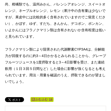
尚、柑橘類でも、温州みかん、バレンシアオレンジ、スイートオ
レンジ、ネーブルオレンジ、レモン（果汁中の含有量は少ないで
すが、果皮中には比較的多く含有されていますのでご留意くださ
い）、かぼす、ゆず、すだち、きんかん、デコポン、ポンカン、
いよかんにはフラノクマリン類は含有されないか含有程度は低い
と見られています。
フラノクマリン類により阻害された代謝酵素CYP3A4は、分解能
力が回復するのに約3～4日かかるとみられることから、グレープ
フルーツジュースを1度摂取すると3～4日影響を受け、また連続
飲用（１日３回５日間など）した場合に影響が強くなるとも考え
られています。用法・用量を確認のうえ、摂取できるのが望まし
いでしょう。
18