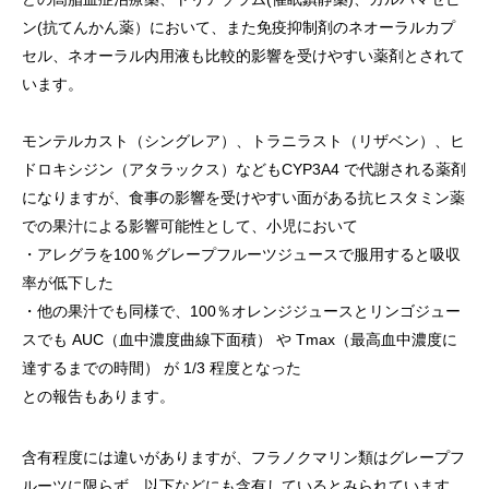
ン(抗てんかん薬）において、また免疫抑制剤のネオーラルカプ
セル、ネオーラル内用液も比較的影響を受けやすい薬剤とされて
います。
モンテルカスト（シングレア）、トラニラスト（リザベン）、ヒ
ドロキシジン（アタラックス）などもCYP3A4 で代謝される薬剤
になりますが、食事の影響を受けやすい面がある抗ヒスタミン薬
での果汁による影響可能性として、小児において
・アレグラを100％グレープフルーツジュースで服用すると吸収
率が低下した
・他の果汁でも同様で、100％オレンジジュースとリンゴジュー
スでも AUC（血中濃度曲線下面積） や Tmax（最高血中濃度に
達するまでの時間） が 1/3 程度となった
との報告もあります。
含有程度には違いがありますが、フラノクマリン類はグレープフ
ルーツに限らず、以下などにも含有しているとみられています。