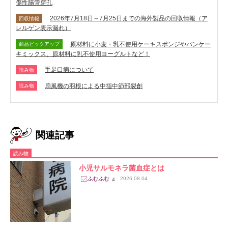
傷性腸管穿孔
2026年7月18日～7月25日までの海外製品の回収情報（ア
回収情報
レルゲン表示漏れ）
原材料に小麦・乳不使用ケーキスポンジやパンケー
商品ピックアップ
キミックス、原材料に乳不使用ヨーグルトなど！
手足口病について
読み物
扇風機の羽根による中指中節部裂創
読み物
関連記事
読み物
小児サルモネラ菌血症とは
2026.08.04
4