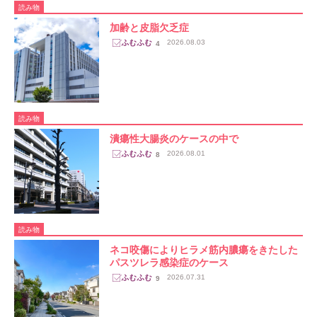
読み物
加齢と皮脂欠乏症
2026.08.03
4
読み物
潰瘍性大腸炎のケースの中で
2026.08.01
8
読み物
ネコ咬傷によりヒラメ筋内膿瘍をきたした
パスツレラ感染症のケース
2026.07.31
9