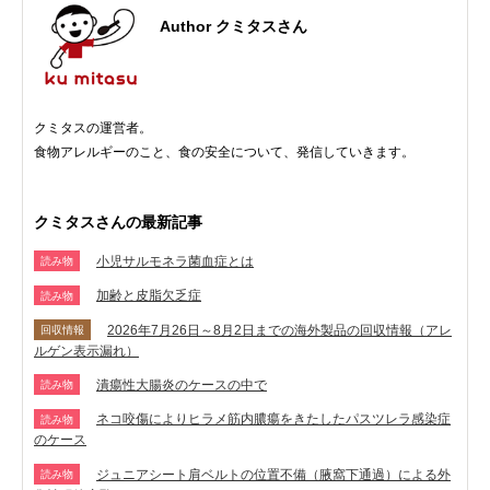
Author クミタスさん
クミタスの運営者。
食物アレルギーのこと、食の安全について、発信していきます。
クミタスさんの最新記事
小児サルモネラ菌血症とは
読み物
加齢と皮脂欠乏症
読み物
2026年7月26日～8月2日までの海外製品の回収情報（アレ
回収情報
ルゲン表示漏れ）
潰瘍性大腸炎のケースの中で
読み物
ネコ咬傷によりヒラメ筋内膿瘍をきたしたパスツレラ感染症
読み物
のケース
ジュニアシート肩ベルトの位置不備（腋窩下通過）による外
読み物