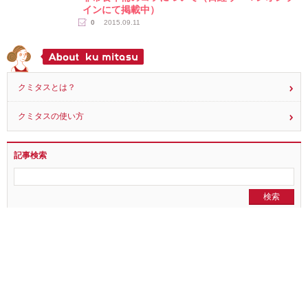
16
2016.09.30
読み物
非常食準備のコツについて（日経ウーマンオンラ
インにて掲載中）
0
2015.09.11
クミタスとは？
クミタスの使い方
記事検索
全ての記事を見る