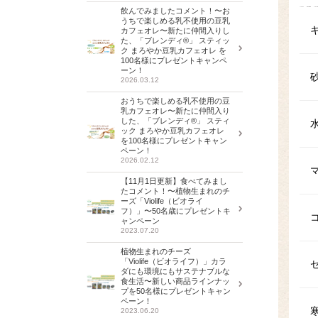
飲んでみましたコメント！〜お
うちで楽しめる乳不使用の豆乳
カフェオレ〜新たに仲間入りし
た、「ブレンディ®」 スティッ
ク まろやか豆乳カフェオレ を
100名様にプレゼントキャンペ
ーン！
2026.03.12
おうちで楽しめる乳不使用の豆
乳カフェオレ〜新たに仲間入り
した、「ブレンディ®」 スティ
ック まろやか豆乳カフェオレ
を100名様にプレゼントキャン
ペーン！
2026.02.12
【11月1日更新】食べてみまし
たコメント！〜植物生まれのチ
ーズ「Violife（ビオライ
フ）」〜50名歳にプレゼントキ
ャンペーン
2023.07.20
植物生まれのチーズ
「Violife（ビオライフ）」カラ
ダにも環境にもサステナブルな
食生活〜新しい商品ラインナッ
プを50名様にプレゼントキャン
ペーン！
2023.06.20