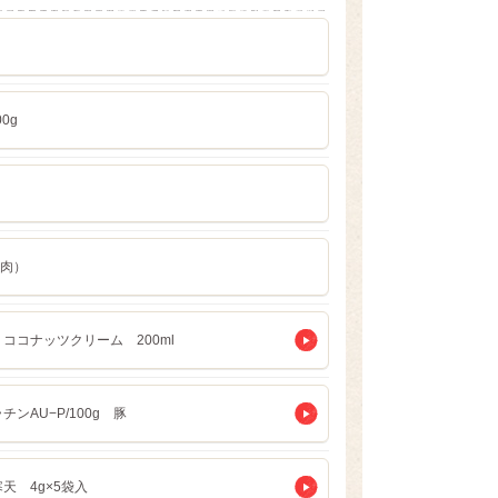
0g
肉）
ココナッツクリーム 200ml
チンAU−P/100g 豚
天 4g×5袋入