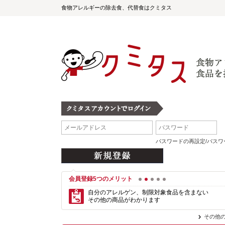
食物アレルギーの除去食、代替食はクミタス
パスワードの再設定/パス
会員登録5つのメリット
1
2
3
4
5
自分のアレルゲン、制限対象食品を含まない
その他の商品がわかります
その他