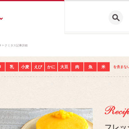
事
クミタス記事詳細
卵
乳
小麦
えび
かに
大豆
肉
魚
米
を含まな
フレッ