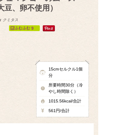
大豆、卵不使用）
y
クミタス
9
15cmセルクル1個
分
所要時間30分（冷
やし時間除く）
1015.56kcal/合計
561円/合計