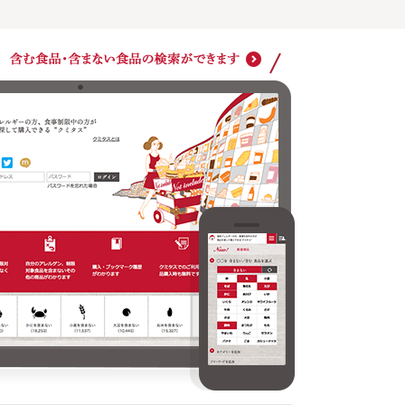
ショッ
クミタスでのご利用は商品購入時も無料です
どの商