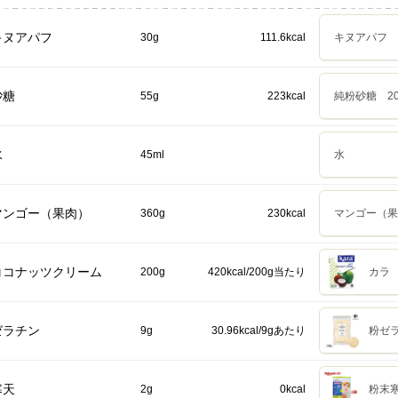
キヌアパフ
30g
111.6kcal
キヌアパフ
砂糖
55g
223kcal
純粉砂糖 20
水
45ml
水
マンゴー（果肉）
360g
230kcal
マンゴー（果
ココナッツクリーム
200g
420kcal/200g当たり
カラ 
ゼラチン
9g
30.96kcal/9gあたり
粉ゼラ
寒天
2g
0kcal
粉末寒