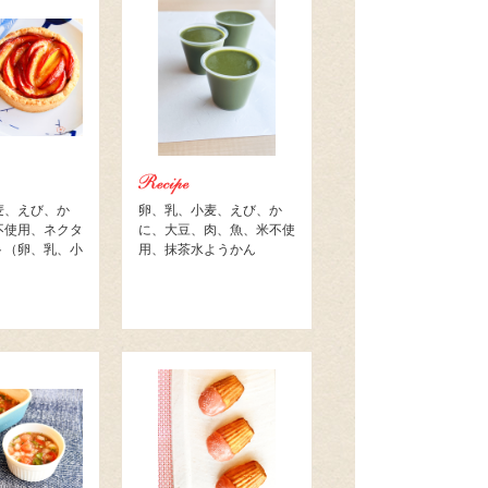
麦、えび、か
卵、乳、小麦、えび、か
不使用、ネクタ
に、大豆、肉、魚、米不使
ト（卵、乳、小
用、抹茶水ようかん