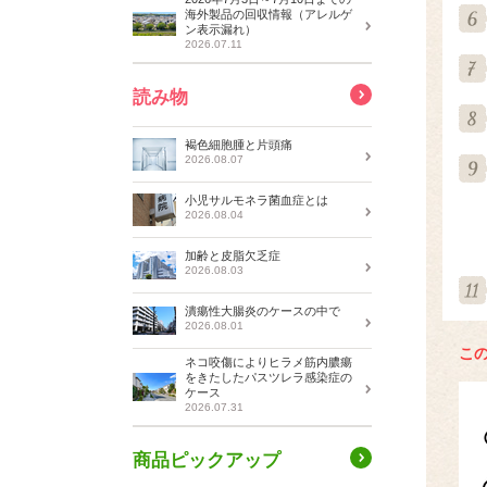
海外製品の回収情報（アレルゲ
ン表示漏れ）
2026.07.11
読み物
褐色細胞腫と片頭痛
2026.08.07
小児サルモネラ菌血症とは
2026.08.04
加齢と皮脂欠乏症
2026.08.03
潰瘍性大腸炎のケースの中で
2026.08.01
こ
ネコ咬傷によりヒラメ筋内膿瘍
をきたしたパスツレラ感染症の
ケース
2026.07.31
商品ピックアップ