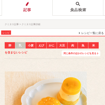
クミタス記事
クミタス記事詳細
レシピ
レシピ一覧に戻る
卵
乳
小麦
えび
かに
大豆
肉
魚
米
を含まないレシピ
同じ条件のほかのレシピを見る