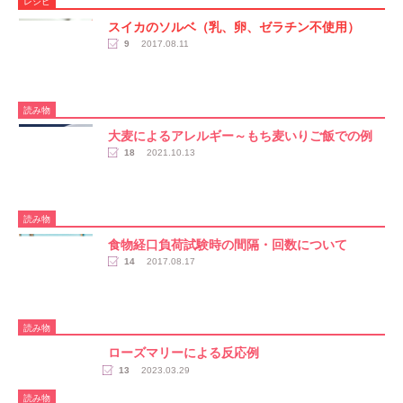
レシピ
スイカのソルベ（乳、卵、ゼラチン不使用）
9
2017.08.11
読み物
大麦によるアレルギー～もち麦いりご飯での例
18
2021.10.13
読み物
食物経口負荷試験時の間隔・回数について
14
2017.08.17
読み物
ローズマリーによる反応例
13
2023.03.29