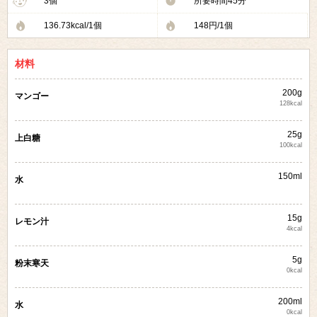
3個
所要時間45分
136.73kcal/1個
148円/1個
材料
200g
マンゴー
128kcal
25g
上白糖
100kcal
150ml
水
15g
レモン汁
4kcal
5g
粉末寒天
0kcal
200ml
水
0kcal