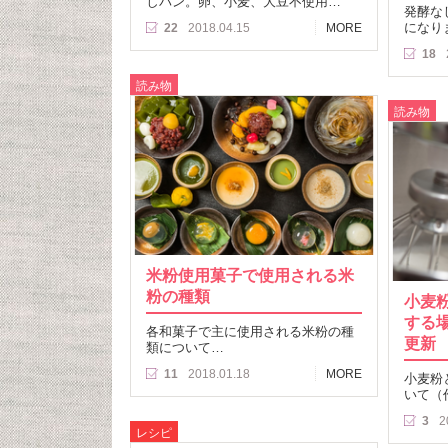
しパン。卵、小麦、大豆不使用…
発酵な
になり
22
2018.04.15
MORE
18
読み物
読み物
米粉使用菓子で使用される米
粉の種類
小麦
する場
各和菓子で主に使用される米粉の種
更新
類について…
11
2018.01.18
MORE
小麦粉
いて（
3
2
レシピ