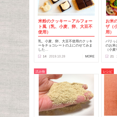
米粉のクッキー～アルフォー
お米
ト風（乳、小麦、卵、大豆不
ザ（
使用）
用）
乳、小麦、卵、大豆不使用のクッキ
パリっ
ーをチョコレートの上にのせてみま
のお米
した…
（小麦
14
2019.10.28
MORE
21
読み物
レシピ