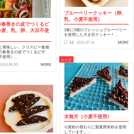
ブルーベリークッキー（卵、
乳、小麦不使用）
の春巻きの皮でつくるピ
小麦、乳、卵、大豆不使
1枚に5個のフレッシュブルーベリー
を使用した大き目クッキー！…
12
2021.07.11
MORE
と美味しい、クリスピー食感
の春巻きの皮でつくるピザ
不使用）…
レシピ
2019.06.30
MORE
水無月（小麦不使用）
小麦粉の替わりに製菓用米粉を使用
しています。…