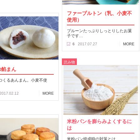
ファーブルトン（乳、小麦不
使用）
プルーンたっぷりしっとりしたお菓
子です…
6
2017.07.27
MORE
読み物
の餡まん
つくるあんまん。小麦不使
2017.02.12
MORE
米粉パンを膨らみよくするに
は
米粉パン焼成時の対策とは…