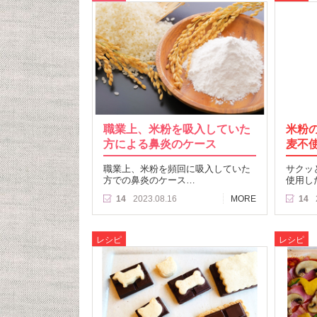
職業上、米粉を吸入していた
米粉
方による鼻炎のケース
麦不
職業上、米粉を頻回に吸入していた
サクッ
方での鼻炎のケース…
使用し
14
2023.08.16
MORE
14
レシピ
レシピ