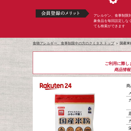
アレルゲン、食事制限
象食品を毎回設定しな
ても検索ができます
食物アレルギー、食事制限中の方のクミタス トップ
＞
国産米粉
ご利用に際し
商品情報
商