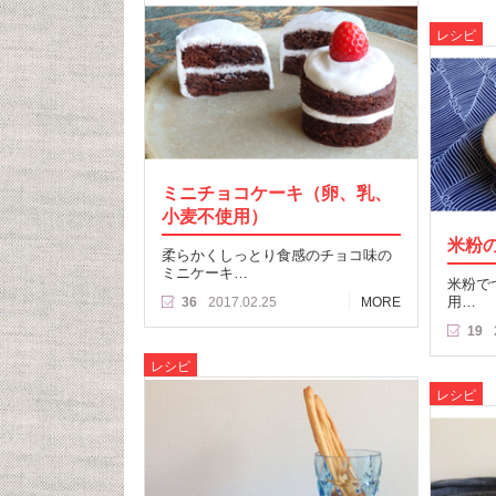
レシピ
ミニチョコケーキ（卵、乳、
小麦不使用）
米粉
柔らかくしっとり食感のチョコ味の
ミニケーキ…
米粉で
用…
36
2017.02.25
MORE
19
レシピ
レシピ