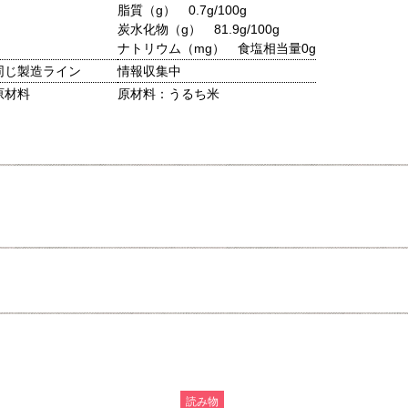
脂質（g） 0.7g/100g
炭水化物（g） 81.9g/100g
ナトリウム（mg） 食塩相当量0g
同じ製造ライン
情報収集中
原材料
原材料：うるち米
読み物