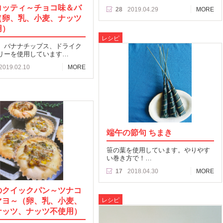
コッティ～チョコ味＆バ
28
2019.04.29
MORE
（卵、乳、小麦、ナッツ
用）
レシピ
、バナナチップス、ドライク
リーを使用しています…
2019.02.10
MORE
端午の節句 ちまき
笹の葉を使用しています。やりやす
い巻き方で！…
17
2018.04.30
MORE
のクイックパン～ツナコ
マヨ～（卵、乳、小麦、
レシピ
ナッツ、ナッツ不使用）