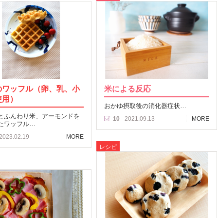
のワッフル（卵、乳、小
米による反応
使用）
おかゆ摂取後の消化器症状…
とふんわり米、アーモンドを
10
2021.09.13
MORE
たワッフル…
2023.02.19
MORE
レシピ