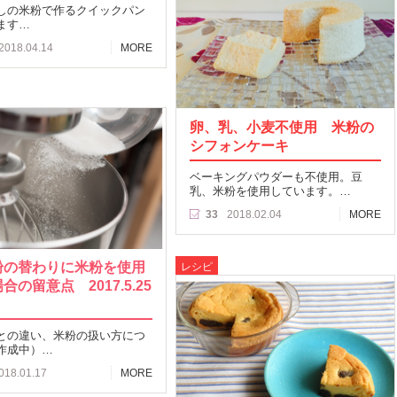
しの米粉で作るクイックパン
ます…
2018.04.14
MORE
卵、乳、小麦不使用 米粉の
シフォンケーキ
ベーキングパウダーも不使用。豆
乳、米粉を使用しています。…
33
2018.02.04
MORE
粉の替わりに米粉を使用
レシピ
合の留意点 2017.5.25
との違い、米粉の扱い方につ
作成中）…
018.01.17
MORE