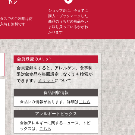
ショップ別に、今までに
購入・ブックマークした
ミタスでのご利用は商
商品のうちどの商品をい
購入時も無料です
ま取り扱っているかがわ
かります
会員登録をすると、アレルゲン、食事制
限対象食品を毎回設定しなくても検索が
できます。
メリット
について
食品回収情報
食品回収情報があります。詳細は
こちら
アレルギートピックス
食物アレルギーに関するニュース、トピ
ックスは、
こちら