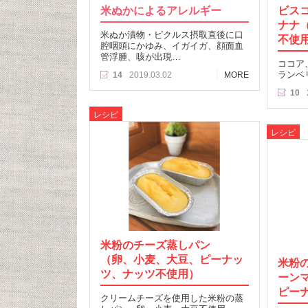
米ぬかによるアレルギー
ビス
ナナ
米ぬか漬物・ピクルス摂取直後に口
不使
腔咽頭にかゆみ、イガイガ、顔面血
管浮腫、咳が出現…
ココア
ランベ
14
2019.03.02
MORE
10
レシピ
レシピ
米粉のチーズ蒸しパン
（卵、小麦、大豆、ピーナッ
米粉
ツ、ナッツ不使用）
ーン
ピー
クリームチーズを使用した米粉の蒸