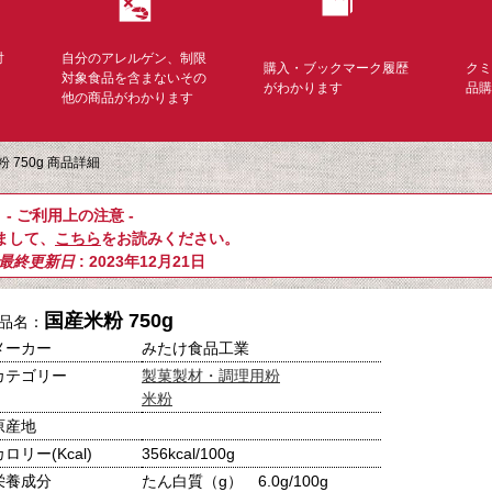
対
自分のアレルゲン、制限
購入・ブックマーク履歴
ク
く
対象食品を含まないその
がわかります
品
他の商品がわかります
 750g 商品詳細
- ご利用上の注意 -
まして、
こちら
をお読みください。
最終更新日
: 2023年12月21日
国産米粉 750g
品名：
メーカー
みたけ食品工業
カテゴリー
製菓製材・調理用粉
米粉
原産地
カロリー(Kcal)
356kcal/100g
栄養成分
たん白質（g） 6.0g/100g