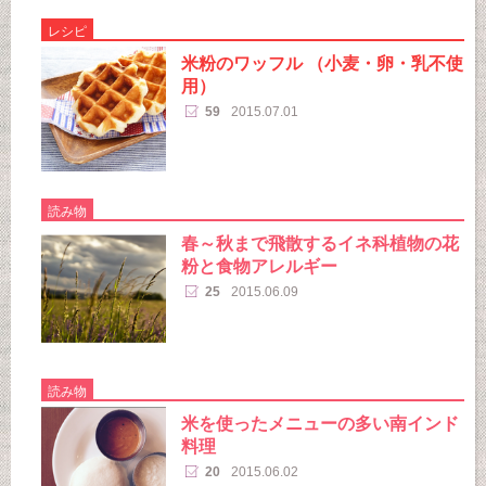
レシピ
米粉のワッフル （小麦・卵・乳不使
用）
59
2015.07.01
読み物
春～秋まで飛散するイネ科植物の花
粉と食物アレルギー
25
2015.06.09
読み物
米を使ったメニューの多い南インド
料理
20
2015.06.02