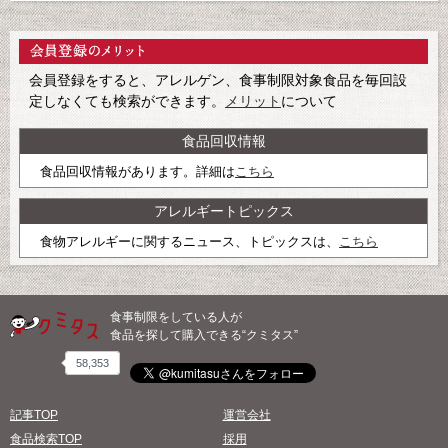
会員登録をすると、アレルゲン、食事制限対象食品を毎回設
定しなくても検索ができます。
メリット
について
食品回収情報
食品回収情報があります。詳細は
こちら
アレルギートピックス
食物アレルギーに関するニュース、トピックスは、
こちら
食事制限をしている人が
食品を探して購入できる“クミタス”
58,353
記事TOP
運営会社
食品検索TOP
採用