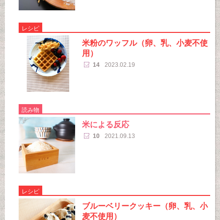
レシピ
米粉のワッフル（卵、乳、小麦不使
用）
14
2023.02.19
読み物
米による反応
10
2021.09.13
レシピ
ブルーベリークッキー（卵、乳、小
麦不使用）