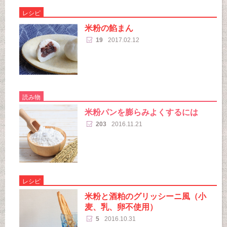
レシピ
米粉の餡まん
19
2017.02.12
読み物
米粉パンを膨らみよくするには
203
2016.11.21
レシピ
米粉と酒粕のグリッシーニ風（小
麦、乳、卵不使用）
5
2016.10.31