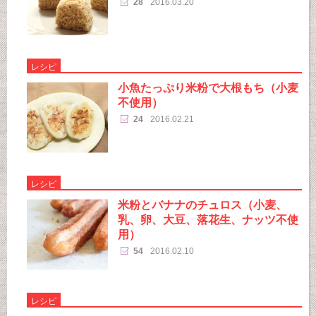
28
2016.03.20
レシピ
小魚たっぷり米粉で大根もち（小麦
不使用）
24
2016.02.21
レシピ
米粉とバナナのチュロス（小麦、
乳、卵、大豆、落花生、ナッツ不使
用）
54
2016.02.10
レシピ