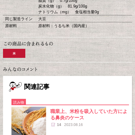
脂質（g） 0.7g/100g
炭水化物（g） 81.9g/100g
ナトリウム（mg） 食塩相当量0g
同じ製造ライン
大豆
原材料
原材料：うるち米（国内産）
米
関連記事
読み物
職業上、米粉を吸入していた方によ
る鼻炎のケース
14
2023.08.16