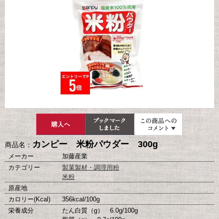
カンピー 米粉パウダー 300g
商品名：
メーカー
加藤産業
カテゴリー
製菓製材・調理用粉
米粉
原産地
カロリー(Kcal)
356kcal/100g
栄養成分
たん白質（g） 6.0g/100g