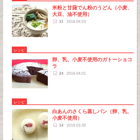
米粉と甘藷でん粉のうどん（小麦、
大豆、油不使用）
31
2016.04.03
レシピ
卵、乳、小麦不使用のガトーショコ
ラ
24
2016.04.01
レシピ
白あんのさくら蒸しパン（卵、乳、
小麦不使用）
14
2016.03.30