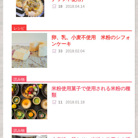
18
2018.04.14
レシピ
卵、乳、小麦不使用 米粉のシフォ
ンケーキ
33
2018.02.04
読み物
米粉使用菓子で使用される米粉の種
類
11
2018.01.18
読み物