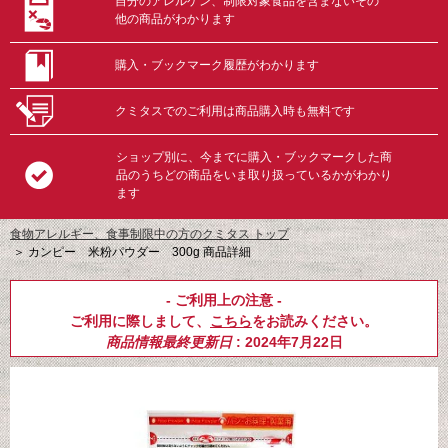
自分のアレルゲン、制限対象食品を含まないその
他の商品がわかります
購入・ブックマーク履歴がわかります
クミタスでのご利用は商品購入時も無料です
ショップ別に、今までに購入・ブックマークした商
品のうちどの商品をいま取り扱っているかがわかり
ます
食物アレルギー、食事制限中の方のクミタス トップ
＞
カンピー 米粉パウダー 300g 商品詳細
- ご利用上の注意 -
ご利用に際しまして、
こちら
をお読みください。
商品情報最終更新日
: 2024年7月22日