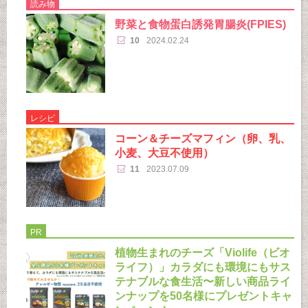
読み物
野菜と食物蛋白誘発胃腸炎(FPIES)
10
2024.02.24
レシピ
コーン＆チーズマフィン（卵、乳、
小麦、大豆不使用）
11
2023.07.09
PR
植物生まれのチーズ「Violife（ビオ
ライフ）」カラダにも環境にもサス
テナブルな食生活〜新しい商品ライ
ンナップを50名様にプレゼントキャ