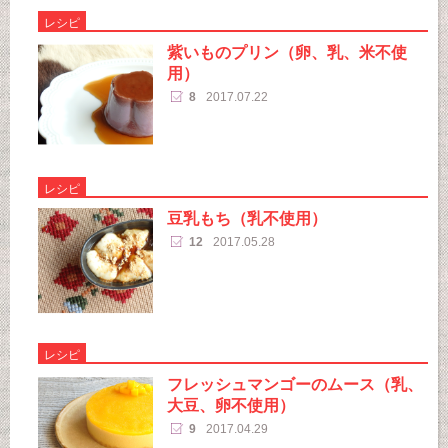
レシピ
紫いものプリン（卵、乳、米不使
用）
8
2017.07.22
レシピ
豆乳もち（乳不使用）
12
2017.05.28
レシピ
フレッシュマンゴーのムース（乳、
大豆、卵不使用）
9
2017.04.29