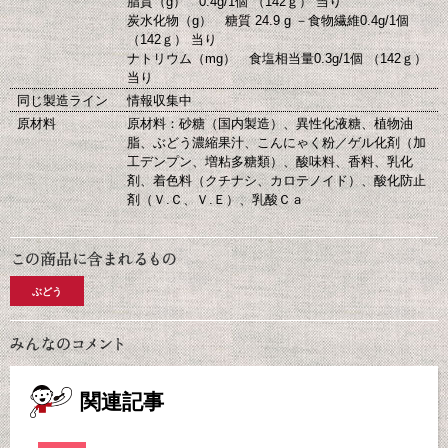
脂質（g） 0.4g/1個 （142ｇ） 当り
炭水化物（g） 糖質 24.9 g －食物繊維0.4g/1個
（142ｇ） 当り
ナトリウム（mg） 食塩相当量0.3g/1個 （142ｇ）
当り
同じ製造ライン
情報収集中
原材料
原材料：砂糖（国内製造）、異性化液糖、植物油
脂、ぶどう濃縮果汁、こんにゃく粉／ゲル化剤（加
工デンプン、増粘多糖類）、酸味料、香料、乳化
剤、着色料（クチナシ、カロテノイド）、酸化防止
剤（Ｖ.Ｃ、Ｖ.Ｅ）、乳酸Ｃａ
ぶどう
関連記事