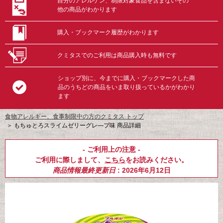
自分のアレルゲン、制限対象食品を含まないその
他の商品がわかります
購入・ブックマーク履歴がわかります
クミタスでのご利用は商品購入時も無料です
ショップ別に、今までに購入・ブックマークした商
品のうちどの商品をいま取り扱っているかがわかり
ます
食物アレルギー、食事制限中の方のクミタス トップ
＞
もちゅとろスライムゼリーグレ―プ味 商品詳細
- ご利用上の注意 -
ご利用に際しまして、
こちら
をお読みください。
商品情報最終更新日
: 2026年6月12日