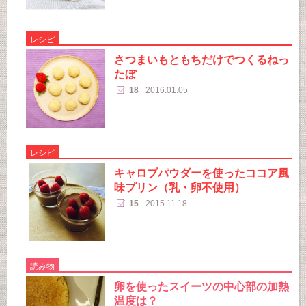
レシピ
さつまいもともちだけでつくるねっ
たぼ
18
2016.01.05
レシピ
キャロブパウダーを使ったココア風
味プリン（乳・卵不使用）
15
2015.11.18
読み物
卵を使ったスイーツの中心部の加熱
温度は？