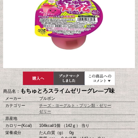
もちゅとろスライムゼリーグレ―プ味
商品名：
メーカー
ブルボン
カテゴリー
チーズ・ヨーグルト・プリン類・ゼリー
ゼリー
原産地
カロリー(Kcal)
104kcal/1個 （142ｇ） 当り
栄養成分
たん白質（g） 0g