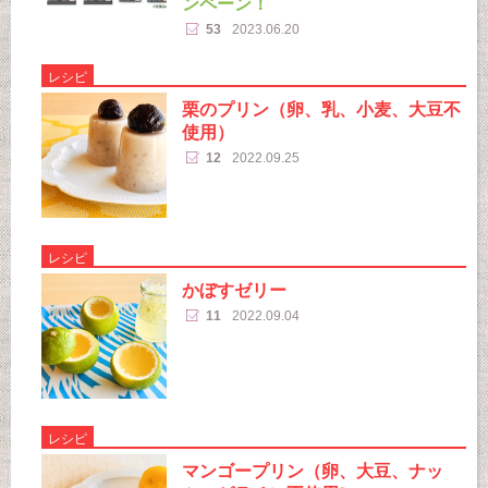
ンペーン！
53
2023.06.20
レシピ
栗のプリン（卵、乳、小麦、大豆不
使用）
12
2022.09.25
レシピ
かぼすゼリー
11
2022.09.04
レシピ
マンゴープリン（卵、大豆、ナッ