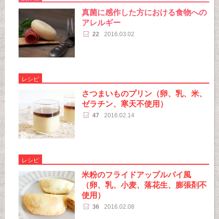
真菌に感作した方における食物への
アレルギー
22
2016.03.02
レシピ
さつまいものプリン（卵、乳、米、
ゼラチン、寒天不使用）
47
2016.02.14
レシピ
米粉のフライドアップルパイ風
（卵、乳、小麦、落花生、膨張剤不
使用）
36
2016.02.08