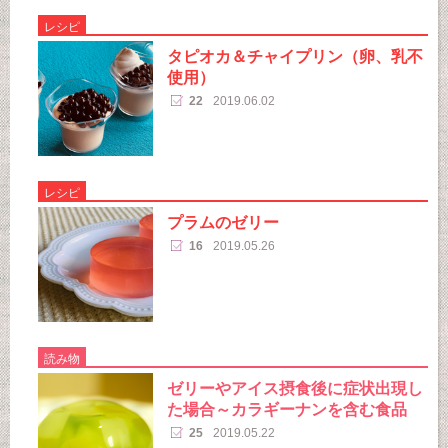
レシピ
タピオカ＆チャイプリン（卵、乳不
使用）
22
2019.06.02
レシピ
プラムのゼリー
16
2019.05.26
読み物
ゼリーやアイス摂食後に症状出現し
た場合～カラギーナンを含む食品
25
2019.05.22