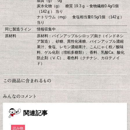
脂質（g） 0g
炭水化物（g） 糖質 19.3 g －食物繊維0.4g/1個
（142ｇ） 当り
ナトリウム（mg） 食塩相当量0.5g/1個 （142ｇ）
当り
同じ製造ライン
情報収集中
原材料
原材料：パインアップルシロップ漬け（インドネシ
ア製造）、砂糖、異性化液糖、パインアップル濃縮
果汁、食塩、レモン濃縮果汁、こんにゃく粉／酸味
料、ゲル化剤（増粘多糖類）、香料、乳酸Ca、酸化
防止剤（Ⅴ.C）、着色料（クチナシ、カロテノイ
ド）
関連記事
読み物