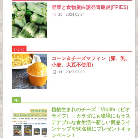
野菜と食物蛋白誘発胃腸炎(FPIES)
10
2024.02.24
レシピ
コーン＆チーズマフィン（卵、乳、
小麦、大豆不使用）
11
2023.07.09
PR
植物生まれのチーズ「Violife（ビオ
ライフ）」カラダにも環境にもサス
テナブルな食生活〜新しい商品ライ
ンナップを50名様にプレゼントキャ
ンペーン！