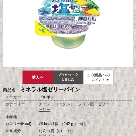
ミネラル塩ゼリーパイン
商品名：
メーカー
ブルボン
カテゴリー
チーズ・ヨーグルト・プリン類・ゼリー
ゼリー
原産地
カロリー(Kcal)
78 kcal/1個 （142ｇ） 当り
栄養成分
たん白質（g） 0g