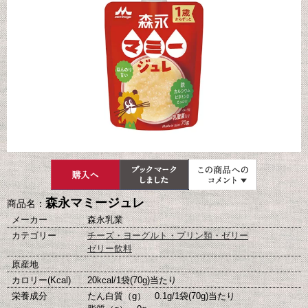
森永マミージュレ
商品名：
メーカー
森永乳業
カテゴリー
チーズ・ヨーグルト・プリン類・ゼリー
ゼリー飲料
原産地
カロリー(Kcal)
20kcal/1袋(70g)当たり
栄養成分
たん白質（g） 0.1g/1袋(70g)当たり