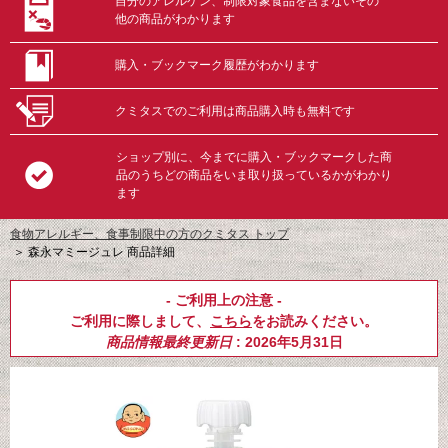
自分のアレルゲン、制限対象食品を含まないその
他の商品がわかります
購入・ブックマーク履歴がわかります
クミタスでのご利用は商品購入時も無料です
ショップ別に、今までに購入・ブックマークした商
品のうちどの商品をいま取り扱っているかがわかり
ます
食物アレルギー、食事制限中の方のクミタス トップ
＞
森永マミージュレ 商品詳細
- ご利用上の注意 -
ご利用に際しまして、
こちら
をお読みください。
商品情報最終更新日
: 2026年5月31日