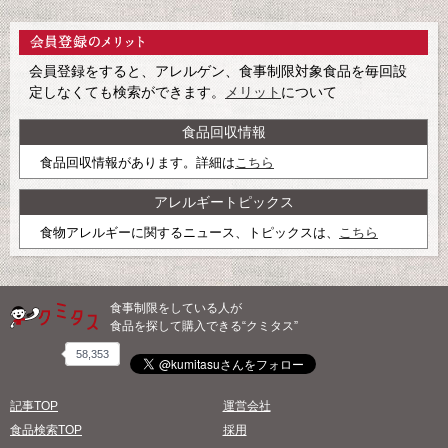
会員登録をすると、アレルゲン、食事制限対象食品を毎回設
定しなくても検索ができます。
メリット
について
食品回収情報
食品回収情報があります。詳細は
こちら
アレルギートピックス
食物アレルギーに関するニュース、トピックスは、
こちら
食事制限をしている人が
食品を探して購入できる“クミタス”
58,353
記事TOP
運営会社
食品検索TOP
採用