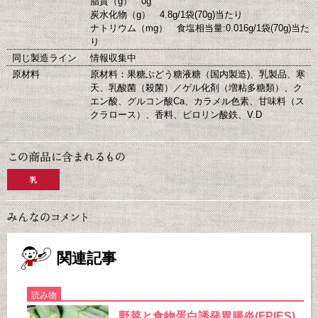
脂質（g） 0g
炭水化物（g） 4.8g/1袋(70g)当たり
ナトリウム（mg） 食塩相当量:0.016g/1袋(70g)当た
り
同じ製造ライン
情報収集中
原材料
原材料：果糖ぶどう糖液糖（国内製造)、乳製品、寒
天、乳酸菌（殺菌）／ゲル化剤（増粘多糖類）、ク
エン酸、グルコン酸Ca、カラメル色素、甘味料（ス
クラロース）、香料、ピロリン酸鉄、V.D
乳
関連記事
読み物
野菜と食物蛋白誘発胃腸炎(FPIES)