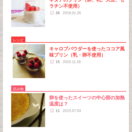
ラチン不使用）
26
2016.01.26
レシピ
キャロブパウダーを使ったココア風
味プリン（乳・卵不使用）
15
2015.11.18
読み物
卵を使ったスイーツの中心部の加熱
温度は？
11
2015.07.04