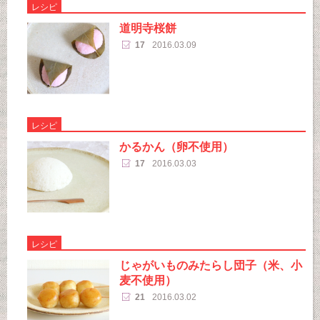
レシピ
道明寺桜餅
17
2016.03.09
レシピ
かるかん（卵不使用）
17
2016.03.03
レシピ
じゃがいものみたらし団子（米、小
麦不使用）
21
2016.03.02