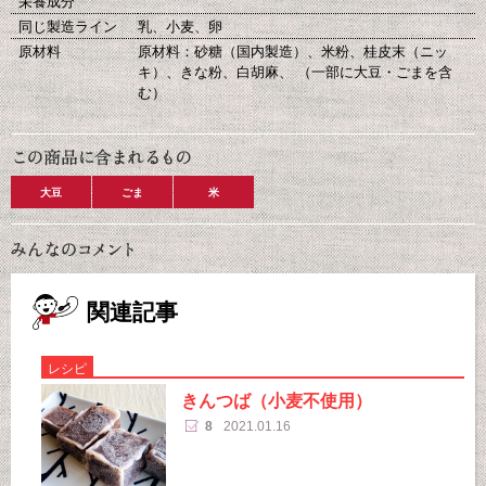
栄養成分
同じ製造ライン
乳、小麦、卵
原材料
原材料：砂糖（国内製造）、米粉、桂皮末（ニッ
キ）、きな粉、白胡麻、 （一部に大豆・ごまを含
む）
大豆
ごま
米
関連記事
レシピ
きんつば（小麦不使用）
8
2021.01.16