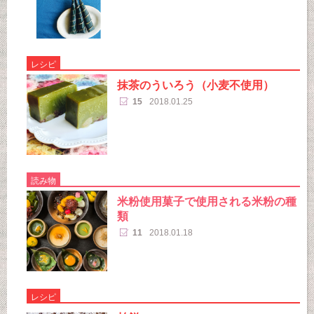
レシピ
抹茶のういろう（小麦不使用）
15
2018.01.25
読み物
米粉使用菓子で使用される米粉の種
類
11
2018.01.18
レシピ