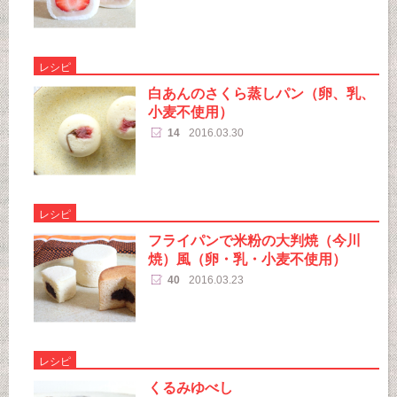
レシピ
白あんのさくら蒸しパン（卵、乳、
小麦不使用）
14
2016.03.30
レシピ
フライパンで米粉の大判焼（今川
焼）風（卵・乳・小麦不使用）
40
2016.03.23
レシピ
くるみゆべし