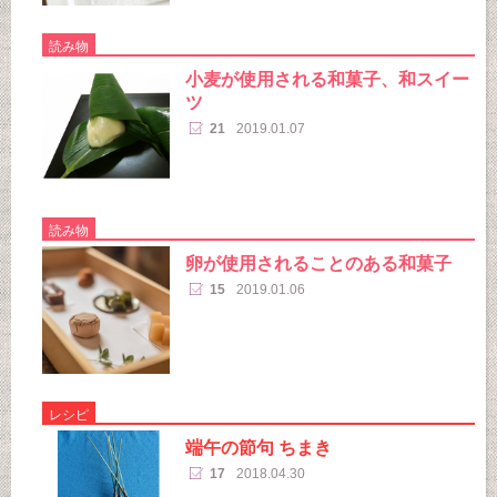
読み物
小麦が使用される和菓子、和スイー
ツ
21
2019.01.07
読み物
卵が使用されることのある和菓子
15
2019.01.06
レシピ
端午の節句 ちまき
17
2018.04.30