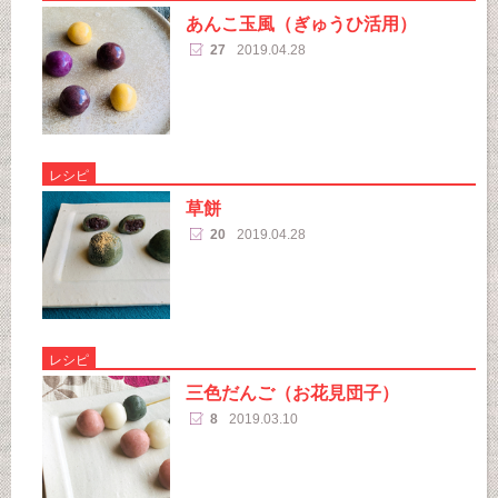
あんこ玉風（ぎゅうひ活用）
27
2019.04.28
レシピ
草餅
20
2019.04.28
レシピ
三色だんご（お花見団子）
8
2019.03.10