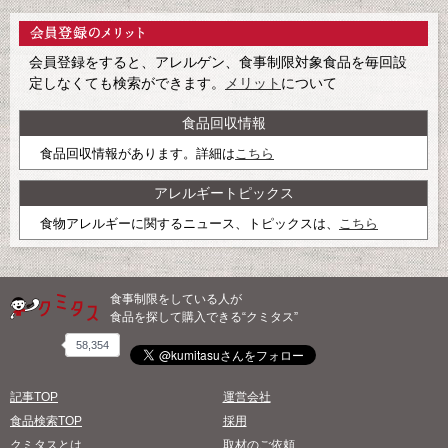
会員登録をすると、アレルゲン、食事制限対象食品を毎回設
定しなくても検索ができます。
メリット
について
食品回収情報
食品回収情報があります。詳細は
こちら
アレルギートピックス
食物アレルギーに関するニュース、トピックスは、
こちら
食事制限をしている人が
食品を探して購入できる“クミタス”
58,354
記事TOP
運営会社
食品検索TOP
採用
クミタスとは
取材のご依頼