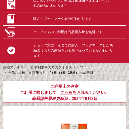
自分のアレルゲン、制限対象食品を含まないその
他の商品がわかります
購入・ブックマーク履歴がわかります
クミタスでのご利用は商品購入時も無料です
ショップ別に、今までに購入・ブックマークした商
品のうちどの商品をいま取り扱っているかがわかり
ます
食物アレルギー、食事制限中の方のクミタス トップ
＞
井筒八ッ橋 化粧箱入り 48枚（3枚×16袋） 商品詳細
- ご利用上の注意 -
ご利用に際しまして、
こちら
をお読みください。
商品情報最終更新日
: 2024年9月8日