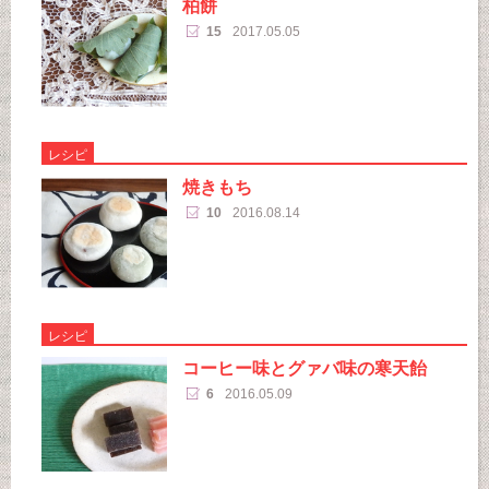
柏餅
15
2017.05.05
レシピ
焼きもち
10
2016.08.14
レシピ
コーヒー味とグァバ味の寒天飴
6
2016.05.09