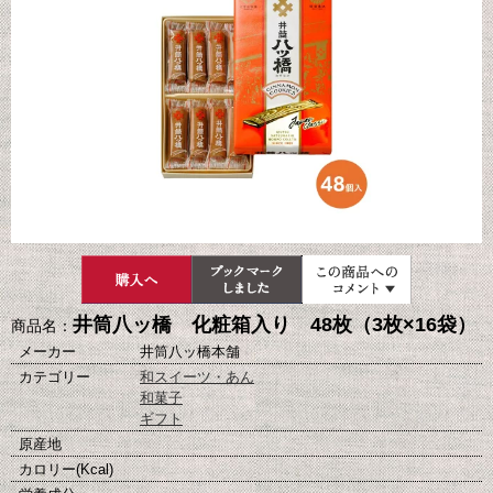
井筒八ッ橋 化粧箱入り 48枚（3枚×16袋）
商品名：
メーカー
井筒八ッ橋本舗
カテゴリー
和スイーツ・あん
和菓子
ギフト
原産地
カロリー(Kcal)