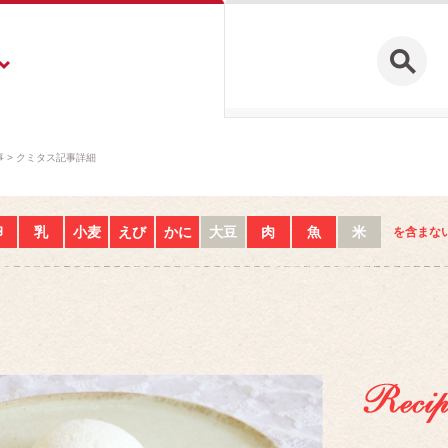
事
クミタス記事詳細
卵
乳
小麦
えび
かに
大豆
肉
魚
米
を含まな