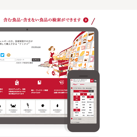
購入・ブックマーク履歴がわかります
クミタ