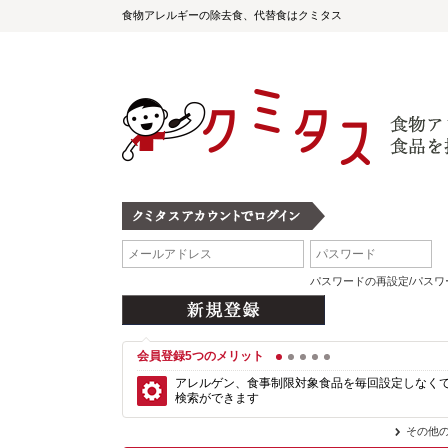
食物アレルギーの除去食、代替食はクミタス
パスワードの再設定/パス
会員登録5つのメリット
1
2
3
4
5
アレルゲン、食事制限対象食品を毎回設定しなく
検索ができます
その他