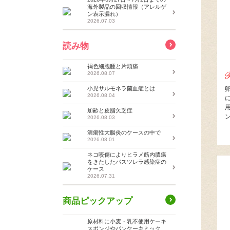
海外製品の回収情報（アレルゲ
ン表示漏れ）
2026.07.03
読み物
褐色細胞腫と片頭痛
2026.08.07
小児サルモネラ菌血症とは
2026.08.04
加齢と皮脂欠乏症
2026.08.03
潰瘍性大腸炎のケースの中で
2026.08.01
ネコ咬傷によりヒラメ筋内膿瘍
をきたしたパスツレラ感染症の
ケース
2026.07.31
商品ピックアップ
原材料に小麦・乳不使用ケーキ
スポンジやパンケーキミック