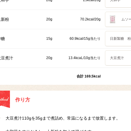
大和芋
20g
25kcal/20g
大和芋
上新粉
20g
70.2kcal/20g
ムソー
砂糖
15g
60.9kcal/15g当たり
日新製糖 粉
大豆煮汁
20g
13.4kcaL/10g当たり
大豆煮汁
合計 169.5kcal
作り方
大豆煮汁110gを35gまで煮詰め、常温になるまで放置します。