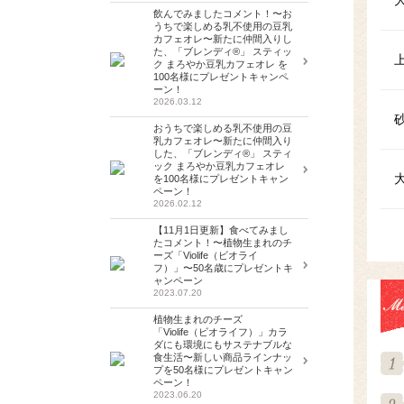
飲んでみましたコメント！〜お
うちで楽しめる乳不使用の豆乳
カフェオレ〜新たに仲間入りし
た、「ブレンディ®」 スティッ
ク まろやか豆乳カフェオレ を
100名様にプレゼントキャンペ
ーン！
2026.03.12
おうちで楽しめる乳不使用の豆
乳カフェオレ〜新たに仲間入り
した、「ブレンディ®」 スティ
ック まろやか豆乳カフェオレ
を100名様にプレゼントキャン
ペーン！
2026.02.12
【11月1日更新】食べてみまし
たコメント！〜植物生まれのチ
ーズ「Violife（ビオライ
フ）」〜50名歳にプレゼントキ
ャンペーン
2023.07.20
植物生まれのチーズ
「Violife（ビオライフ）」カラ
ダにも環境にもサステナブルな
食生活〜新しい商品ラインナッ
プを50名様にプレゼントキャン
ペーン！
2023.06.20