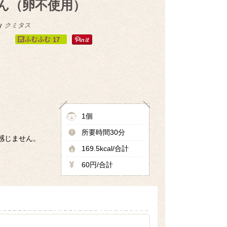
ん（卵不使用）
y
クミタス
17
1個
所要時間30分
感じません。
169.5kcal/合計
60円/合計