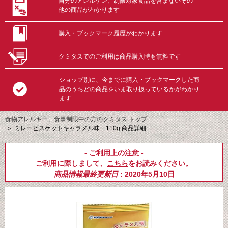
自分のアレルゲン、制限対象食品を含まないその
他の商品がわかります
購入・ブックマーク履歴がわかります
クミタスでのご利用は商品購入時も無料です
ショップ別に、今までに購入・ブックマークした商
品のうちどの商品をいま取り扱っているかがわかり
ます
食物アレルギー、食事制限中の方のクミタス トップ
＞
ミレービスケットキャラメル味 110g 商品詳細
- ご利用上の注意 -
ご利用に際しまして、
こちら
をお読みください。
商品情報最終更新日
: 2020年5月10日