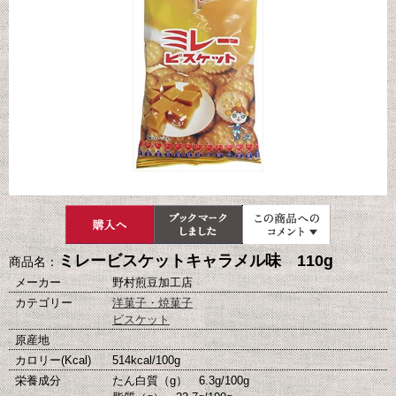
ミレービスケットキャラメル味 110g
商品名：
メーカー
野村煎豆加工店
カテゴリー
洋菓子・焼菓子
ビスケット
原産地
カロリー(Kcal)
514kcal/100g
栄養成分
たん白質（g） 6.3g/100g