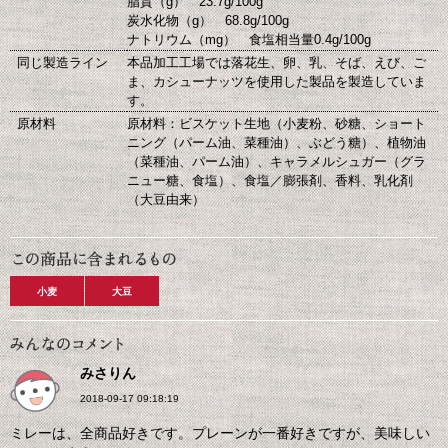
脂質（g） 23.7g/100g
炭水化物（g） 68.8g/100g
ナトリウム（mg） 食塩相当量0.4g/100g
同じ製造ライン
本品加工工場では落花生、卵、乳、そば、えび、ご
ま、カシューナッツを使用した製品を製造していま
す。
原材料
原材料：ビスケット生地（小麦粉、砂糖、ショート
ニング（パーム油、菜種油）、ぶどう糖）、植物油
（菜種油、パーム油）、キャラメルシュガー（グラ
ニュー糖、食塩）、食塩／膨張剤、香料、乳化剤
（大豆由来）
小麦
大豆
みさりん
2018-09-17 09:18:19
ミレーは、全商品好きです。プレーンが一番好きですが、美味しい