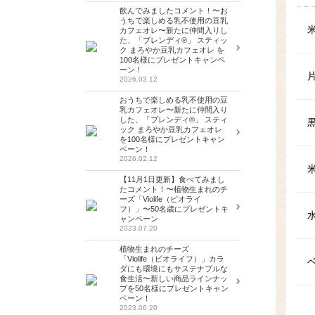
飲んでみましたコメント！〜お
うちで楽しめる乳不使用の豆乳
カフェオレ〜新たに仲間入りし
た、「ブレンディ®」 スティッ
ク まろやか豆乳カフェオレ を
100名様にプレゼントキャンペ
ーン！
2026.03.12
おうちで楽しめる乳不使用の豆
乳カフェオレ〜新たに仲間入り
した、「ブレンディ®」 スティ
ック まろやか豆乳カフェオレ
を100名様にプレゼントキャン
ペーン！
2026.02.12
【11月1日更新】食べてみまし
たコメント！〜植物生まれのチ
ーズ「Violife（ビオライ
フ）」〜50名歳にプレゼントキ
ャンペーン
2023.07.20
植物生まれのチーズ
「Violife（ビオライフ）」カラ
ダにも環境にもサステナブルな
食生活〜新しい商品ラインナッ
プを50名様にプレゼントキャン
ペーン！
2023.06.20