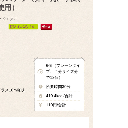
使用）
y
クミタス
14
6個（プレーンタイ
プ、半分サイズ分
で12個）
！
所要時間30分
ス10ml加え
410.4kcal/合計
110円/合計