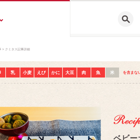
事
クミタス記事詳細
卵
乳
小麦
えび
かに
大豆
肉
魚
米
を含まな
ベビー