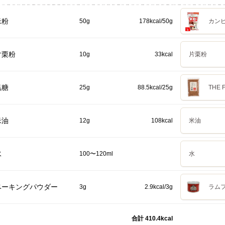
米粉
50g
178kcal/50g
カンピ
片栗粉
10g
33kcal
片栗粉
黒糖
25g
88.5kcal/25g
THE
米油
12g
108kcal
米油
水
100〜120ml
水
ベーキングパウダー
3g
2.9kcal/3g
ラム
合計 410.4kcal