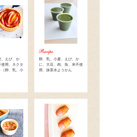
麦、えび、か
卵、乳、小麦、えび、か
不使用、ネクタ
に、大豆、肉、魚、米不使
ト（卵、乳、小
用、抹茶水ようかん