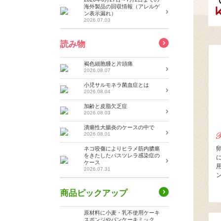
海外製品の回収情報（アレルゲ
ン表示漏れ）
2026.07.03
読み物
褐色細胞腫と片頭痛
2026.08.07
小児サルモネラ菌血症とは
2026.08.04
加齢と皮脂欠乏症
2026.08.03
潰瘍性大腸炎のケースの中で
2026.08.01
ネコ咬傷によりヒラメ筋内膿瘍
をきたしたパスツレラ感染症の
ケース
2026.07.31
商品ピックアップ
原材料に小麦・乳不使用ケーキ
スポンジやパンケーキミック