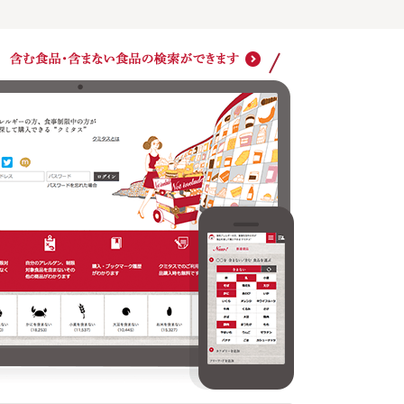
購入・ブックマーク履歴がわかります
クミタ