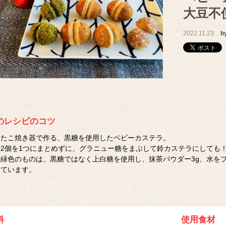
大豆不
2022.11.23
b
のレシピのコツ
たこ焼き器で作る、黒糖を使用したベビーカステラ。
2個を1つにまとめずに、グラニュー糖をまぶして鈴カステラにしても
緑色のものは、黒糖ではなく上白糖を使用し、抹茶パウダー3g、水をプラ
ています。
料
使用食材