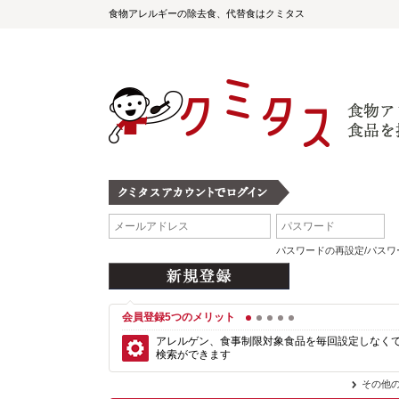
食物アレルギーの除去食、代替食はクミタス
パスワードの再設定/パス
会員登録5つのメリット
1
2
3
4
5
アレルゲン、食事制限対象食品を毎回設定しなく
検索ができます
その他