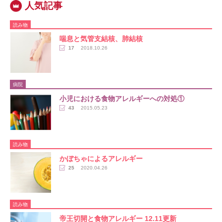
読み物
喘息と気管支結核、肺結核
17
2018.10.26
病院
小児における食物アレルギーへの対処①
43
2015.05.23
読み物
かぼちゃによるアレルギー
25
2020.04.26
読み物
帝王切開と食物アレルギー 12.11更新