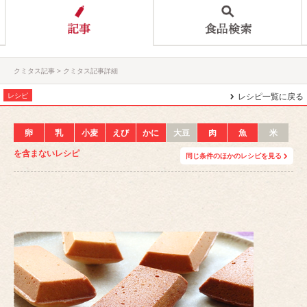
クミタス記事
クミタス記事詳細
レシピ
レシピ一覧に戻る
卵
乳
小麦
えび
かに
大豆
肉
魚
米
を含まないレシピ
同じ条件のほかのレシピを見る