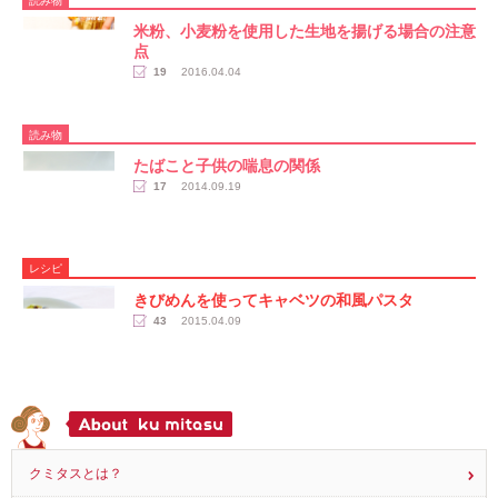
読み物
米粉、小麦粉を使用した生地を揚げる場合の注意
点
19
2016.04.04
読み物
たばこと子供の喘息の関係
17
2014.09.19
レシピ
きびめんを使ってキャベツの和風パスタ
43
2015.04.09
クミタスとは？