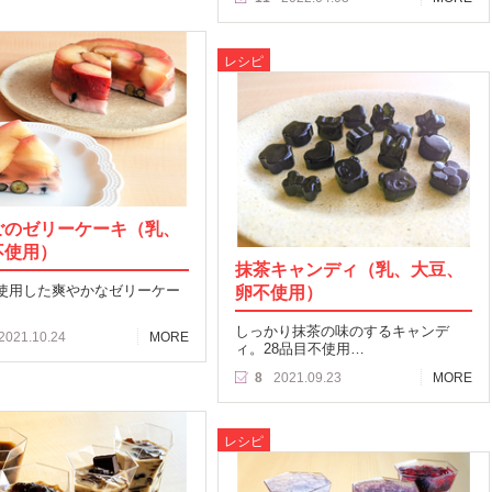
レシピ
ごのゼリーケーキ（乳、
不使用）
抹茶キャンディ（乳、大豆、
使用した爽やかなゼリーケー
卵不使用）
しっかり抹茶の味のするキャンデ
2021.10.24
MORE
ィ。28品目不使用…
8
2021.09.23
MORE
レシピ