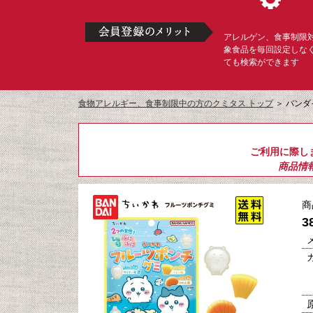
アレルゲン、食事制限
象食品を毎回設定しな
ても検索ができます
食物アレルギー、食事制限中の方のクミタス トップ
＞
バンダイ
ご利用に際し
商品情
商
3