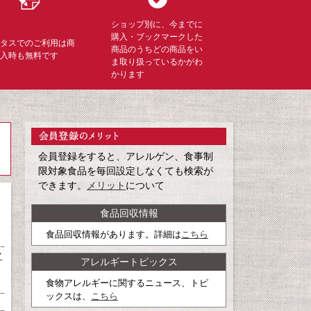
ショップ別に、今までに
購入・ブックマークした
ミタスでのご利用は商
商品のうちどの商品をい
購入時も無料です
ま取り扱っているかがわ
かります
会員登録をすると、アレルゲン、食事制
限対象食品を毎回設定しなくても検索が
できます。
メリット
について
食品回収情報
食品回収情報があります。詳細は
こちら
マ
アレルギートピックス
食物アレルギーに関するニュース、トピ
ックスは、
こちら