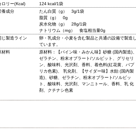
カロリー(Kcal)
124 kcal/1袋
栄養成分
たん白質（g） 3g/1袋
脂質（g） 0g
炭水化物（g） 28g/1袋
ナトリウム（mg） 食塩相当量0g
同じ製造ライン
卵・乳成分・小麦を含む製品と共通の設備で製造
ています。
原材料
原材料：【パイン味・みかん味】砂糖 (国内製造)
ゼラチン、粉末オブラート/ソルビット、グリセリ
ン、酸味料、光沢剤、香料、着色料(紅花黄、パプ
リカ色素)、 乳化剤、【サイダー味】水飴 (国内製
造)、砂糖、ゼラチン、粉末オブラート/ソルビッ
ト、酸味料、光沢剤、マンニトール、香料、乳 化
剤、クチナシ色素