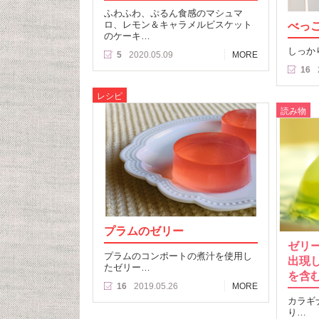
ふわふわ、ぷるん食感のマシュマ
ロ、レモン＆キャラメルビスケット
べっ
のケーキ…
しっか
5
2020.05.09
MORE
16
レシピ
読み物
プラムのゼリー
ゼリ
プラムのコンポートの煮汁を使用し
出現
たゼリー…
を含
16
2019.05.26
MORE
カラギ
り…