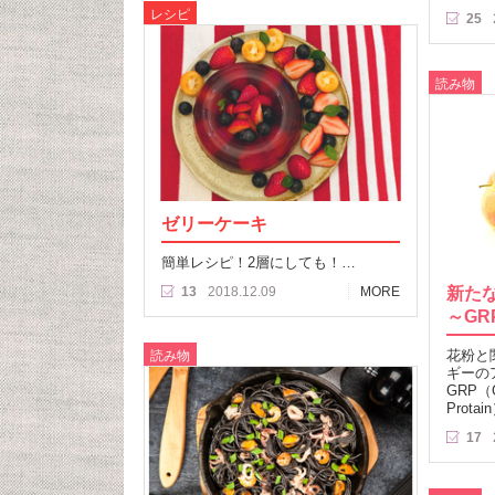
レシピ
25
読み物
ゼリーケーキ
簡単レシピ！2層にしても！…
新た
13
2018.12.09
MORE
～GR
花粉と
読み物
ギーの
GRP（Gi
Prota
17