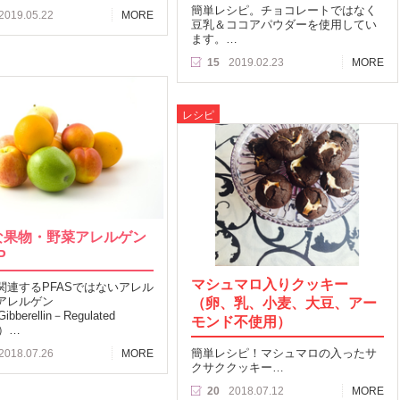
簡単レシピ。チョコレートではなく
2019.05.22
MORE
豆乳＆ココアパウダーを使用してい
ます。…
15
2019.02.23
MORE
レシピ
な果物・野菜アレルゲン
P
マシュマロ入りクッキー
関連するPFASではないアレル
アレルゲン
（卵、乳、小麦、大豆、アー
bberellin－Regulated
モンド不使用）
in）…
簡単レシピ！マシュマロの入ったサ
2018.07.26
MORE
クサククッキー…
20
2018.07.12
MORE