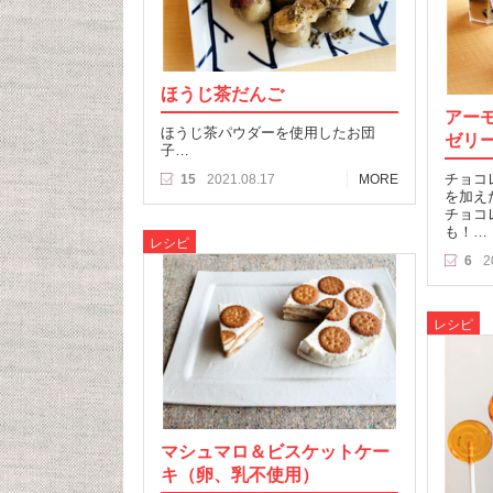
ほうじ茶だんご
アー
ほうじ茶パウダーを使用したお団
ゼリ
子…
チョコ
15
2021.08.17
MORE
を加え
チョコ
も！…
レシピ
6
2
レシピ
マシュマロ＆ビスケットケー
キ（卵、乳不使用）