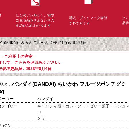
対
自分のアレルゲン、制限
購入・ブックマーク履歴
ク
く
対象食品を含まないその
がわかります
品
他の商品がわかります
(BANDAI) ちいかわ フルーツポンチグミ 38g 商品詳細
- ご利用上の注意 -
まして、
こちら
をお読みください。
報最終更新日
: 2026年6月4日
バンダイ(BANDAI) ちいかわ フルーツポンチグミ
品名：
8g
メーカー
バンダイ
カテゴリー
キャンディ類・ガム・グミ・ゼリー菓子・マシュ
ロ
グミ
原産地