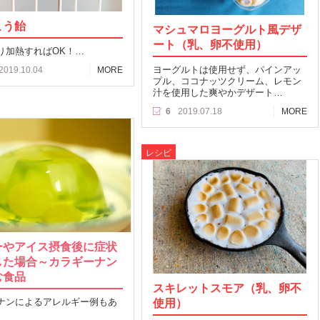
こう飴
マシュマロヨーグルト風デザ
ート（乳、卵不使用）
り加熱すればOK！…
ヨーグルトは使用せず、パインアッ
2019.10.04
MORE
プル、ココナッツクリーム、レモン
汁を使用した爽やかデザート…
6
2019.07.18
MORE
レシピ
ーやアイス摂食後に症状
した場合～カラギーナン
む食品
スキレットスモア（乳、卵不
ナンによるアレルギー例もあ
使用）