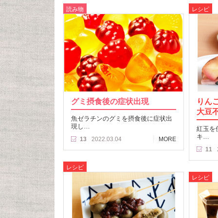
読み物
レシピ
グミ摂食後の症状出現
りん
大豆
魚ゼラチンのグミを摂食後に症状出
現し…
紅玉を
キ…
13
2022.03.04
MORE
11
レシピ
レシピ