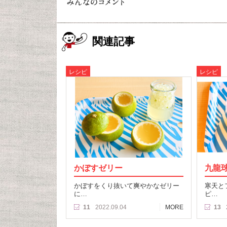
関連記事
レシピ
レシピ
かぼすゼリー
九龍
かぼすをくり抜いて爽やかなゼリー
寒天と
に…
ピ…
11
2022.09.04
MORE
13