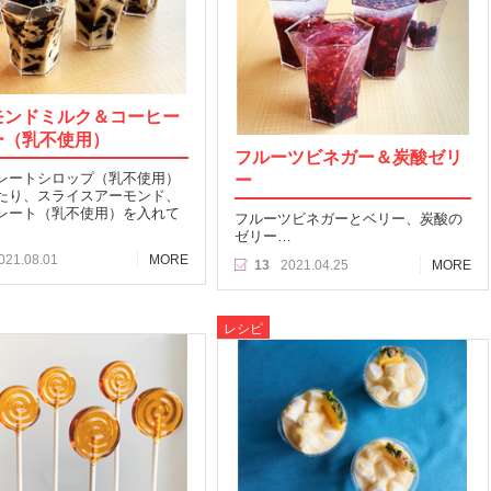
モンドミルク＆コーヒー
ー（乳不使用）
フルーツビネガー＆炭酸ゼリ
レートシロップ（乳不使用）
ー
たり、スライスアーモンド、
レート（乳不使用）を入れて
フルーツビネガーとベリー、炭酸の
ゼリー…
021.08.01
MORE
13
2021.04.25
MORE
レシピ