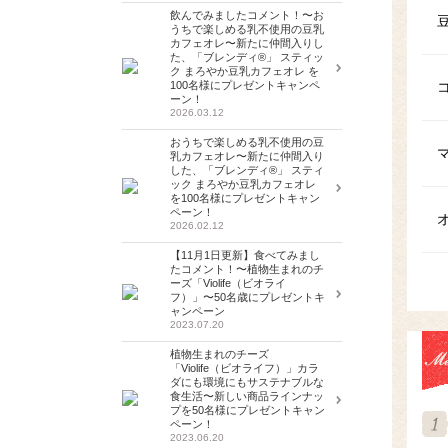
飲んでみましたコメント！〜お
うちで楽しめる乳不使用の豆乳
カフェオレ〜新たに仲間入りし
た、「ブレンディ®」 スティッ
ク まろやか豆乳カフェオレ を
100名様にプレゼントキャンペ
ーン！
2026.03.12
おうちで楽しめる乳不使用の豆
乳カフェオレ〜新たに仲間入り
した、「ブレンディ®」 スティ
ック まろやか豆乳カフェオレ
を100名様にプレゼントキャン
ペーン！
2026.02.12
【11月1日更新】食べてみまし
たコメント！〜植物生まれのチ
ーズ「Violife（ビオライ
フ）」〜50名歳にプレゼントキ
ャンペーン
2023.07.20
植物生まれのチーズ
「Violife（ビオライフ）」カラ
ダにも環境にもサステナブルな
食生活〜新しい商品ラインナッ
プを50名様にプレゼントキャン
ペーン！
2023.06.20