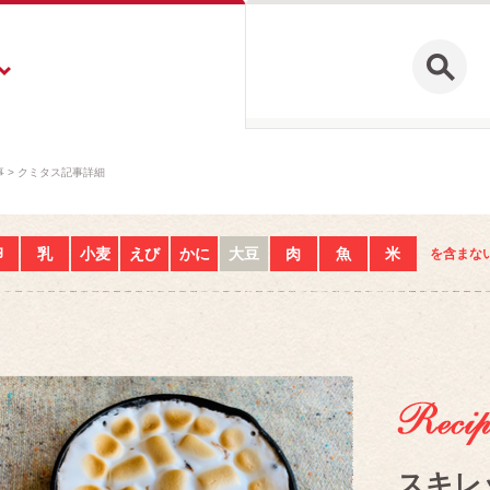
事
クミタス記事詳細
卵
乳
小麦
えび
かに
大豆
肉
魚
米
を含まな
スキレ