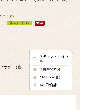
y
クミタス
15
スキレット6.5イン
チ
アパウダー（糖
所要時間15分
414.8kcal/合計
145円/合計