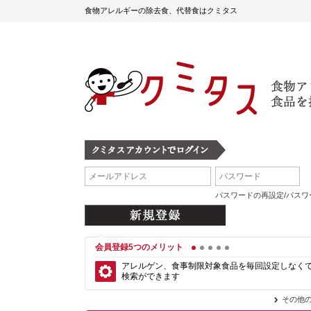
食物アレルギーの除去食、代替食はクミタス
パスワードの再設定/パス
会員登録5つのメリット
1
2
3
4
5
アレルゲン、食事制限対象食品を毎回設定しなく
検索ができます
その他