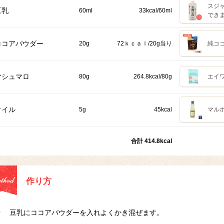
スジャ
豆乳
60ml
33kcal/60ml
でき
ココアパウダー
20g
72ｋｃａｌ/20g当り
純コ
マシュマロ
80g
264.8kcal/80g
エイワ
オイル
5g
45kcal
マルホ
合計 414.8kcal
作り方
豆乳にココアパウダーを入れよくかき混ぜます。