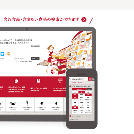
購入・ブックマーク履歴がわかります
クミタ