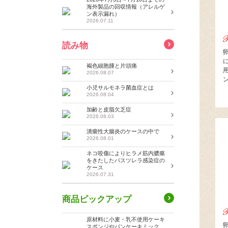
海外製品の回収情報（アレルゲ
ン表示漏れ）
2026.07.11
読み物
褐色細胞腫と片頭痛
2026.08.07
小児サルモネラ菌血症とは
2026.08.04
加齢と皮脂欠乏症
2026.08.03
潰瘍性大腸炎のケースの中で
2026.08.01
ネコ咬傷によりヒラメ筋内膿瘍
をきたしたパスツレラ感染症の
ケース
2026.07.31
商品ピックアップ
原材料に小麦・乳不使用ケーキ
スポンジやパンケーキミック