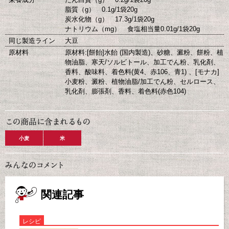
脂質（g） 0.1g/1袋20g
炭水化物（g） 17.3g/1袋20g
ナトリウム（mg） 食塩相当量0.01g/1袋20g
同じ製造ライン
大豆
原材料
原材料:[餅飴]水飴 (国内製造)、砂糖、澱粉、餅粉、植
物油脂、寒天/ソルビトール、加工でん粉、乳化剤、
香料、酸味料、着色料(黄4、赤106、青1) 、[モナカ]
小麦粉、澱粉、植物油脂/加工でん粉、セルロース、
乳化剤、膨張剤、香料、着色料(赤色104)
小麦
米
関連記事
レシピ