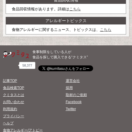
食品回収情報があります。詳細は
こちら
アレルギートピックス
食物アレルギーに関するニュース、トピックスは、
こちら
食事制限をしている人が
食品を探して購入できる“クミタス”
58,377
記事TOP
運営会社
食品検索TOP
採用
クミタスとは
取材のご依頼
お問い合わせ
Facebook
利用規約
Twitter
プライバシー
ヘルプ
食物アレルギー/アトピー