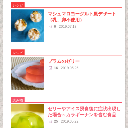
レシピ
マシュマロヨーグルト風デザート
（乳、卵不使用）
6
2019.07.18
レシピ
プラムのゼリー
16
2019.05.26
読み物
ゼリーやアイス摂食後に症状出現し
た場合～カラギーナンを含む食品
25
2019.05.22