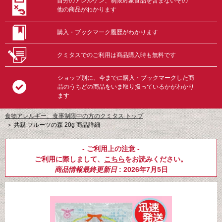
自分のアレルゲン、制限対象食品を含まないその
他の商品がわかります
購入・ブックマーク履歴がわかります
クミタスでのご利用は商品購入時も無料です
ショップ別に、今までに購入・ブックマークした商
品のうちどの商品をいま取り扱っているかがわかり
ます
食物アレルギー、食事制限中の方のクミタス トップ
＞
共親 フルーツの森 20g 商品詳細
- ご利用上の注意 -
ご利用に際しまして、
こちら
をお読みください。
商品情報最終更新日
: 2026年7月5日