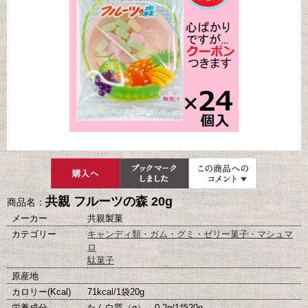
共親 フルーツの森 20g
商品名：
メーカー
共親製菓
カテゴリー
キャンディ類・ガム・グミ・ゼリー菓子・マシュマ
ロ
駄菓子
原産地
カロリー(Kcal)
71kcal/1袋20g
栄養成分
たん白質（g） 0.2g/1袋20g