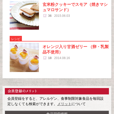
玄米粉クッキーでスモア（焼きマシ
ュマロサンド）
36
2015.06.03
レシピ
オレンジ入り甘酒ゼリー （卵・乳製
品不使用）
18
2014.08.16
会員登録をすると、アレルゲン、食事制限対象食品を毎回設
定しなくても検索ができます。
メリット
について
食品回収情報