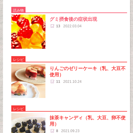
読み物
グミ摂食後の症状出現
13
2022.03.04
レシピ
りんごのゼリーケーキ（乳、大豆不
使用）
11
2021.10.24
レシピ
抹茶キャンディ（乳、大豆、卵不使
用）
8
2021.09.23