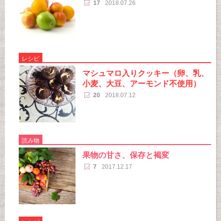
17
2018.07.26
レシピ
マシュマロ入りクッキー（卵、乳、
小麦、大豆、アーモンド不使用）
20
2018.07.12
読み物
果物の甘さ、保存と褐変
7
2017.12.17