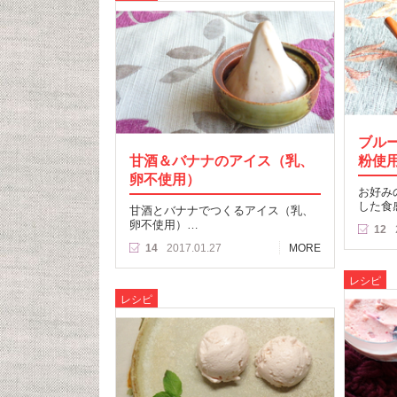
ブル
甘酒＆バナナのアイス（乳、
粉使
卵不使用）
お好み
した食
甘酒とバナナでつくるアイス（乳、
卵不使用）…
12
14
2017.01.27
MORE
レシピ
レシピ