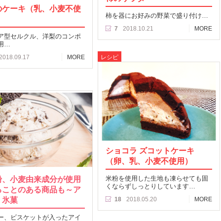
のケーキ（乳、小麦不使
柿を器にお好みの野菜で盛り付け…
7
2018.10.21
MORE
ア型セルクル、洋梨のコンポ
用…
レシピ
2018.09.17
MORE
ショコラ ズコットケーキ
（卵、乳、小麦不使用）
粉、小麦由来成分が使用
米粉を使用した生地も凍らせても固
くならずしっとりしています…
ることのある商品も～ア
、氷菓
18
2018.05.20
MORE
ー、ビスケットが入ったアイ