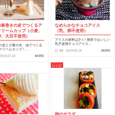
の春巻きの皮でつくるア
なめらかなチョコアイス
クリームカップ（小麦、
（乳、卵不使用）
卵、大豆不使用）
アイスの材料は3つ！簡単でおいしい
乳不使用チョコアイス…
の皮と少量の水、油でつくる
クリームカップ！…
25
2019.05.18
MORE
2019.07.10
MORE
レシピ
柿のサラダ