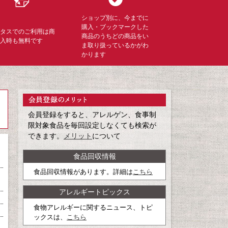
ショップ別に、今までに
購入・ブックマークした
ミタスでのご利用は商
商品のうちどの商品をい
購入時も無料です
ま取り扱っているかがわ
かります
会員登録をすると、アレルゲン、食事制
限対象食品を毎回設定しなくても検索が
できます。
メリット
について
食品回収情報
食品回収情報があります。詳細は
こちら
アレルギートピックス
食物アレルギーに関するニュース、トピ
ックスは、
こちら