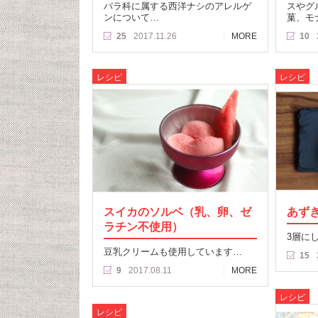
バラ科に属する西洋ナシのアレルゲ
スやグ
ンについて…
菓、モ
25
2017.11.26
MORE
10
レシピ
レシピ
スイカのソルベ（乳、卵、ゼ
あず
ラチン不使用）
3層に
豆乳クリームも使用しています…
15
9
2017.08.11
MORE
レシピ
レシピ