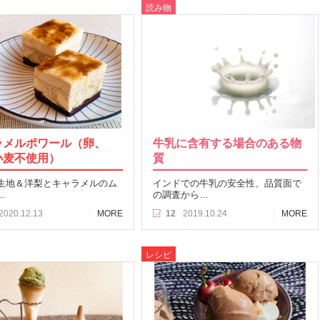
読み物
ラメルポワール（卵、
牛乳に含有する場合のある物
小麦不使用）
質
生地＆洋梨とキャラメルのム
インドでの牛乳の安全性、品質面で
…
の調査から…
2020.12.13
MORE
12
2019.10.24
MORE
レシピ