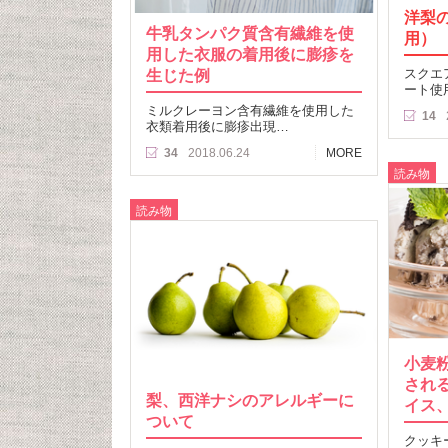
洋梨
牛乳タンパク質含有繊維を使
用）
用した衣服の着用後に膨疹を
生じた例
スクエ
ート使
ミルクレーヨン含有繊維を使用した
14
衣類着用後に膨疹出現…
34
2018.06.24
MORE
読み物
読み物
小麦
され
梨、西洋ナシのアレルギーに
イス
ついて
クッキ