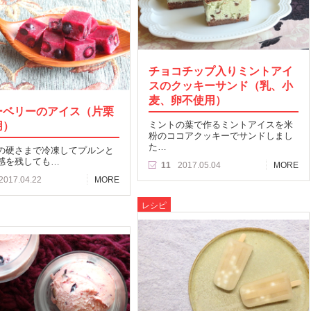
チョコチップ入りミントアイ
スのクッキーサンド（乳、小
麦、卵不使用）
ーベリーのアイス（片栗
用）
ミントの葉で作るミントアイスを米
粉のココアクッキーでサンドしまし
た…
の硬さまで冷凍してプルンと
感を残しても…
11
2017.05.04
MORE
2017.04.22
MORE
レシピ