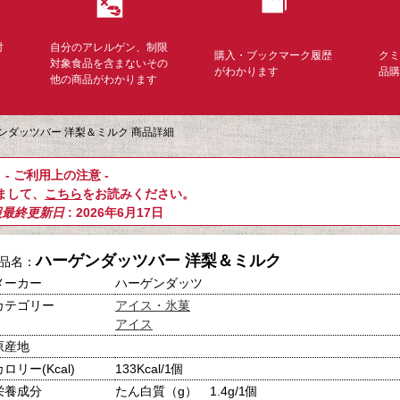
対
自分のアレルゲン、制限
購入・ブックマーク履歴
ク
く
対象食品を含まないその
がわかります
品
他の商品がわかります
ンダッツバー 洋梨＆ミルク 商品詳細
- ご利用上の注意 -
まして、
こちら
をお読みください。
報最終更新日
: 2026年6月17日
ハーゲンダッツバー 洋梨＆ミルク
品名：
メーカー
ハーゲンダッツ
カテゴリー
アイス・氷菓
アイス
原産地
カロリー(Kcal)
133Kcal/1個
栄養成分
たん白質（g） 1.4g/1個