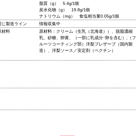
脂質（g） 5.4g/1個
炭水化物（g） 19.8g/1個
ナトリウム（mg） 食塩相当量0.05g/1個
同じ製造ライン
情報収集中
原材料
原材料：クリーム（生乳（北海道））、脱脂濃縮
乳、砂糖、卵黄、（一部に乳成分･卵を含む）;（フ
ルーツコーティング部）洋梨プレザーブ（国内製
造）、洋梨ソース／安定剤（ペクチン）