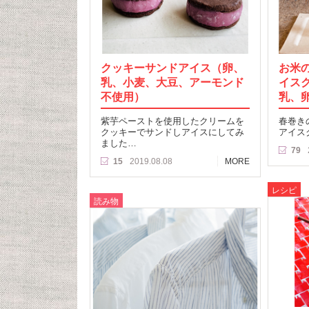
クッキーサンドアイス（卵、
お米
乳、小麦、大豆、アーモンド
イス
不使用）
乳、
紫芋ペーストを使用したクリームを
春巻き
クッキーでサンドしアイスにしてみ
アイス
ました…
79
15
2019.08.08
MORE
レシピ
読み物