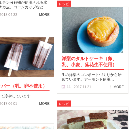
ルテン分解物が使用される氷
レシピ
ナカ皮、コーンカップなど…
2018.04.22
MORE
洋梨のタルトケーキ（卵、
乳、小麦、落花生不使用）
生の洋梨のコンポートづくりから始
めています。アーモンド使用…
きバー（乳、卵不使用）
11
2017.11.21
MORE
して冷やしています…
2017.06.01
MORE
レシピ