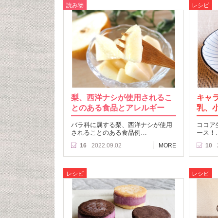
読み物
レシピ
梨、西洋ナシが使用されるこ
キャ
とのある食品とアレルギー
乳、
バラ科に属する梨、西洋ナシが使用
ココア
されることのある食品例…
ース！
16
2022.09.02
MORE
10
レシピ
レシピ