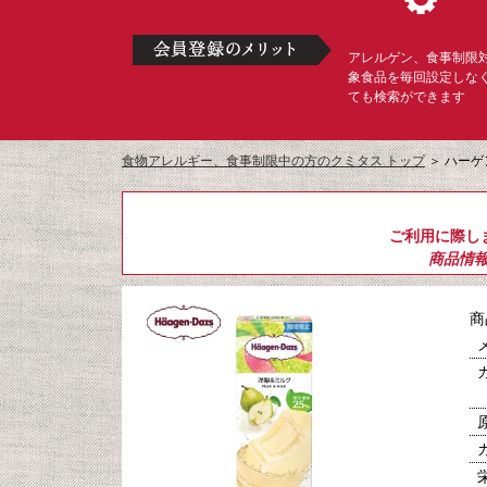
アレルゲン、食事制限
象食品を毎回設定しな
ても検索ができます
食物アレルギー、食事制限中の方のクミタス トップ
＞
ハーゲ
ご利用に際し
商品情
商