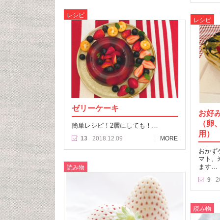
レシピ
レシピ
ゼリーケーキ
お好
（卵
簡単レシピ！2層にしても！…
用）
13
2018.12.09
MORE
おかず
マト、
ます…
読み物
9
2
読み物