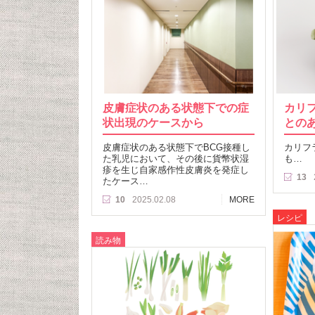
皮膚症状のある状態下での症
カリ
状出現のケースから
との
皮膚症状のある状態下でBCG接種し
カリフ
た乳児において、その後に貨幣状湿
も…
疹を生じ自家感作性皮膚炎を発症し
13
たケース…
10
2025.02.08
MORE
レシピ
読み物