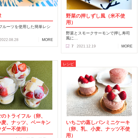
球
野菜の押しずし風（米不使
用）
フルーツを使用した簡単レシ
野菜とスモークサーモンで押し寿司
風に…
2022.08.28
MORE
7
2021.12.19
MORE
レシピ
ごのトライフル（卵、
小麦、ナッツ、ベーキン
いちごの蒸しパンミニケーキ
ウダー不使用）
（卵、乳、小麦、ナッツ不使
用）