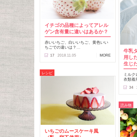
イチゴの品種によってアレル
ゲン含有量に違いはあるか？
赤いいちご、白いいちご、黄色いい
ちごでの違いは？…
牛乳
17
2018.11.05
MORE
用し
生じ
レシピ
ミルク
衣類着
34
読み物
いちごのムースケーキ風