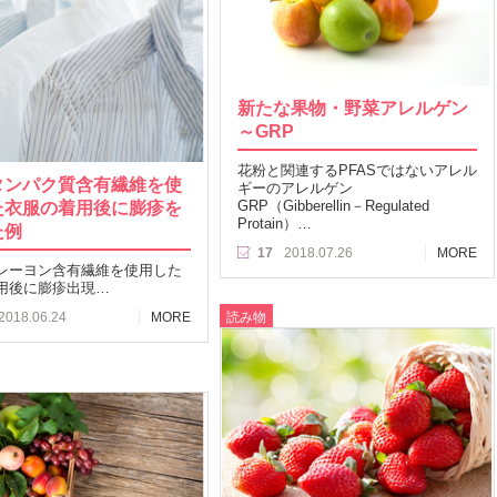
新たな果物・野菜アレルゲン
～GRP
花粉と関連するPFASではないアレル
タンパク質含有繊維を使
ギーのアレルゲン
た衣服の着用後に膨疹を
GRP（Gibberellin－Regulated
Protain）…
た例
17
2018.07.26
MORE
レーヨン含有繊維を使用した
用後に膨疹出現…
読み物
2018.06.24
MORE