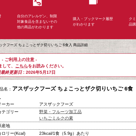
対
自分のアレルゲン、制限
購入・ブックマーク履歴
ク
く
対象食品を含まないその
がわかります
品
他の商品がわかります
ックフーズ ちょこっとザク切りいちご 6食入 商品詳細
- ご利用上の注意 -
まして、
こちら
をお読みください。
報最終更新日
: 2026年5月17日
アスザックフーズ ちょこっとザク切りいちご 6食
品名：
入
メーカー
アスザックフーズ
カテゴリー
野菜・フルーツ加工品
いちごミルクの素
原産地
カロリー(Kcal)
23kcal/1食（5.9g）あたり