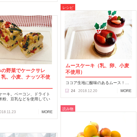
レシピ
ムースケーキ（乳、卵、小麦
みの野菜でケークサレ
不使用）
、乳、小麦、ナッツ不使
ココア生地に酸味のあるムース！…
24
2018.12.20
MORE
ケーキ。ベーコン、ドライト
米粉、豆乳などを使用してい
読み物
018.11.23
MORE