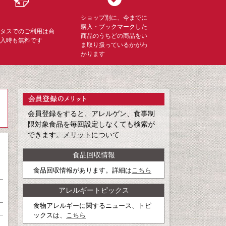
ショップ別に、今までに
購入・ブックマークした
ミタスでのご利用は商
商品のうちどの商品をい
購入時も無料です
ま取り扱っているかがわ
かります
会員登録をすると、アレルゲン、食事制
限対象食品を毎回設定しなくても検索が
できます。
メリット
について
食品回収情報
食品回収情報があります。詳細は
こちら
アレルギートピックス
食物アレルギーに関するニュース、トピ
ックスは、
こちら