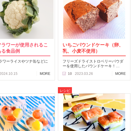
フラワーが使用されるこ
いちごパウンドケーキ（卵、
ある食品例
乳、小麦不使用）
ラワーライスやツナ缶などに
フリーズドライストロベリーパウダ
ーを使用したパウンドケーキ！…
2024.10.15
MORE
10
2023.03.26
MORE
レシピ