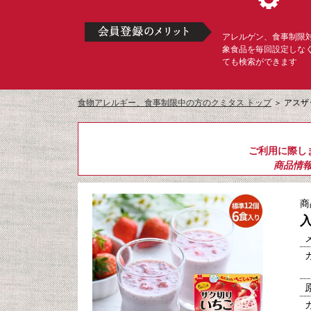
アレルゲン、食事制限
象食品を毎回設定しな
ても検索ができます
食物アレルギー、食事制限中の方のクミタス トップ
＞
アスザ
ご利用に際し
商品情
商