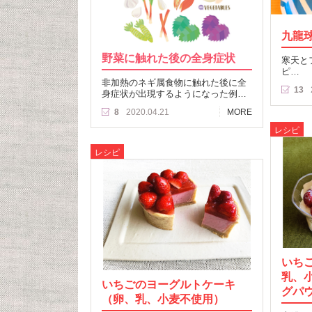
九龍
野菜に触れた後の全身症状
寒天と
ピ…
非加熱のネギ属食物に触れた後に全
13
身症状が出現するようになった例…
8
2020.04.21
MORE
レシピ
レシピ
いち
乳、
いちごのヨーグルトケーキ
グパ
（卵、乳、小麦不使用）