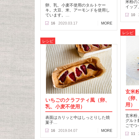
米粉の
卵、乳、小麦不使用のタルトケー
イップ
キ。大豆、米、アーモンドを使用し
ています。…
10
16
2020.03.17
MORE
レシピ
レシピ
玄米
（卵
いちごのクラフティ風（卵、
用）
乳、小麦不使用）
玄米粉
表面はカリッと中はしっとりした焼
グルト
菓子…
ごでつ
16
2019.04.07
MORE
11