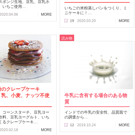
スポンジ生地、豆乳、豆乳ホ
、いちご使用…
いちごの米粉蒸しパンをつくり、ミ
ニケーキに！…
2020.04.06
MORE
19
2020.03.20
MORE
読み物
粉のクレープケーキ
、乳、小麦、ナッツ不使
牛乳に含有する場合のある物
質
、コーンスターチ、豆乳ヨー
インドでの牛乳の安全性、品質面で
飲料、豆乳ヨーグルト、いち
の調査から…
くるクレープケーキ…
12
2019.10.24
MORE
2020.02.18
MORE