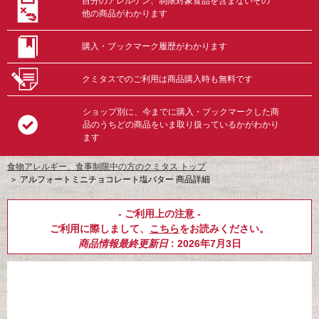
自分のアレルゲン、制限対象食品を含まないその
他の商品がわかります
購入・ブックマーク履歴がわかります
クミタスでのご利用は商品購入時も無料です
ショップ別に、今までに購入・ブックマークした商
品のうちどの商品をいま取り扱っているかがわかり
ます
食物アレルギー、食事制限中の方のクミタス トップ
＞
アルフォートミニチョコレート塩バター 商品詳細
- ご利用上の注意 -
ご利用に際しまして、
こちら
をお読みください。
商品情報最終更新日
: 2026年7月3日