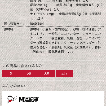
脂質（g） 16.1g/12個 （標準55ｇ） 当り
炭水化物（g） －糖質 34.0 g －食物繊維 0.5 g/12
個 （標準55ｇ） 当り
ナトリウム（mg） 食塩相当量0.5g/12個 （標準55
ｇ） 当り
同じ製造ライン
情報収集中
原材料
原材料：小麦粉（国内製造）、砂糖、植物油脂、デ
キストリン、全粉乳、ココアバター、ショートニン
グ、バター、小麦全粒粉、乳糖、食塩、ホエイパウ
ダー（乳成分を含む）、クリーミングパウダー（乳
成分を含む）／膨脹剤、乳化剤（大豆由来）、香料
（乳由来）、酸化防止剤（Ｖ.Ｅ）
乳
小麦
大豆
カカオ
関連記事