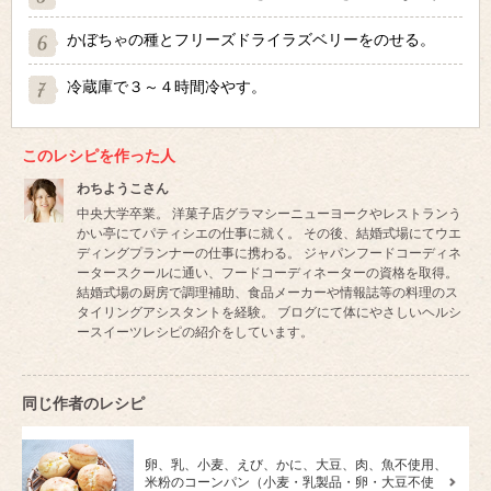
かぼちゃの種とフリーズドライラズベリーをのせる。
冷蔵庫で３～４時間冷やす。
このレシピを作った人
わちようこさん
中央大学卒業。 洋菓子店グラマシーニューヨークやレストランう
かい亭にてパティシエの仕事に就く。 その後、結婚式場にてウエ
ディングプランナーの仕事に携わる。 ジャパンフードコーディネ
ータースクールに通い、フードコーディネーターの資格を取得。
結婚式場の厨房で調理補助、食品メーカーや情報誌等の料理のス
タイリングアシスタントを経験。 ブログにて体にやさしいヘルシ
ースイーツレシピの紹介をしています。
同じ作者のレシピ
卵、乳、小麦、えび、かに、大豆、肉、魚不使用、
米粉のコーンパン（小麦・乳製品・卵・大豆不使