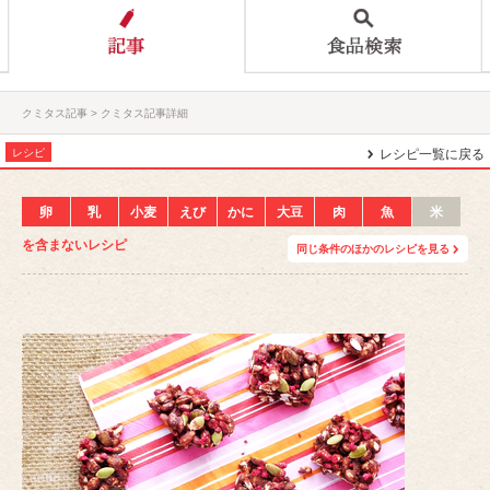
クミタス記事
クミタス記事詳細
レシピ
レシピ一覧に戻る
卵
乳
小麦
えび
かに
大豆
肉
魚
米
を含まないレシピ
同じ条件のほかのレシピを見る