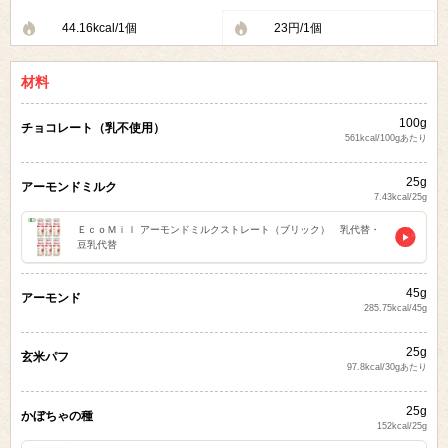
44.16kcal/1個
23円/1個
材料
100g
チョコレート（乳不使用）
561kcal/100gあたり
25g
アーモンドミルク
7.43kcal/25g
ＥｃｏＭｉｌ アーモンドミルクストレート（ブリック） 乳代替・
豆乳代替
45g
アーモンド
285.75kcal/45g
25g
玄米パフ
97.8kcal/30gあたり
25g
かぼちゃの種
152kcal/25g