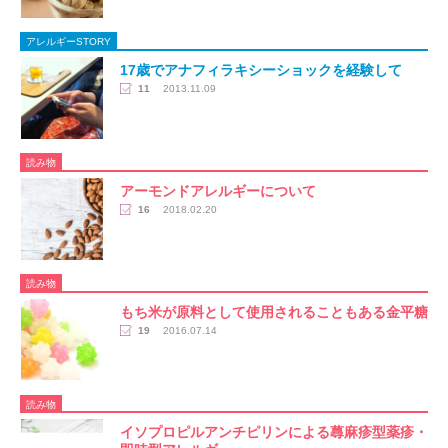
アレルギーSTORY
17歳でアナフィラキシーショックを経験して
11
2013.11.09
読み物
アーモンドアレルギーについて
16
2018.02.20
読み物
もち米が原料として使用されることもある金平糖
19
2016.07.14
読み物
イソプロピルアンチピリンによる蕁麻疹型薬疹・