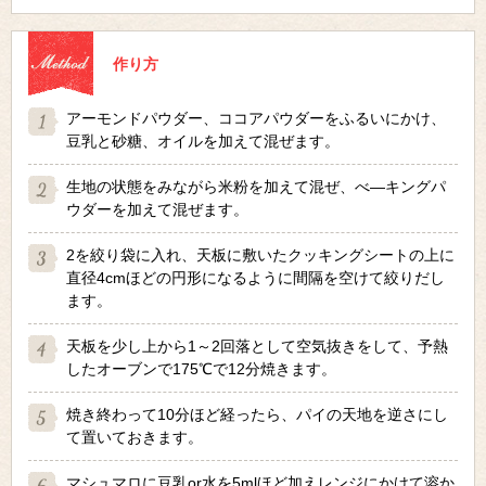
作り方
アーモンドパウダー、ココアパウダーをふるいにかけ、
豆乳と砂糖、オイルを加えて混ぜます。
生地の状態をみながら米粉を加えて混ぜ、べ―キングパ
ウダーを加えて混ぜます。
2を絞り袋に入れ、天板に敷いたクッキングシートの上に
直径4cmほどの円形になるように間隔を空けて絞りだし
ます。
天板を少し上から1～2回落として空気抜きをして、予熱
したオーブンで175℃で12分焼きます。
焼き終わって10分ほど経ったら、パイの天地を逆さにし
て置いておきます。
マシュマロに豆乳or水を5mlほど加えレンジにかけて溶か