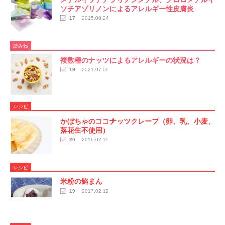
ソチアゾリノンによるアレルギー性皮膚炎
17
2015.08.24
読み物
複数種のナッツによるアレルギーの状況は？
19
2021.07.09
レシピ
かぼちゃのココナッツクレープ（卵、乳、小麦、
落花生不使用）
20
2016.02.15
レシピ
米粉の餡まん
19
2017.02.12