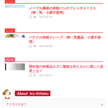
レシピ
メープル風味の米粉パンのフレンチトースト
（卵・乳・小麦不使用）
39
2015.06.20
レシピ
バナナの米粉クレープ （卵・乳製品・小麦不使
用）
40
2014.08.09
読み物
開封後の粉製品のダニ繁殖を抑えるのに適した温
度とは？
17
2017.06.07
クミタスとは？