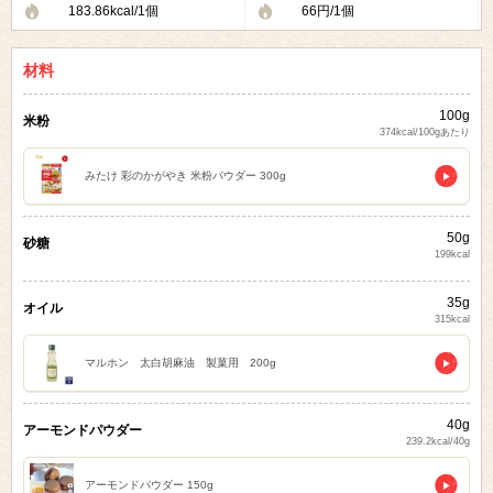
183.86kcal/1個
66円/1個
材料
100g
米粉
374kcal/100gあたり
みたけ 彩のかがやき 米粉パウダー 300g
50g
砂糖
199kcal
35g
オイル
315kcal
マルホン 太白胡麻油 製菓用 200g
40g
アーモンドパウダー
239.2kcal/40g
アーモンドパウダー 150g