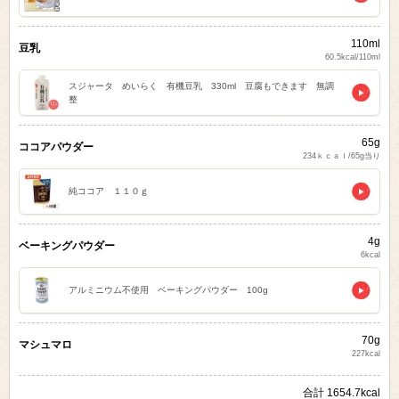
110ml
豆乳
60.5kcal/110ml
スジャータ めいらく 有機豆乳 330ml 豆腐もできます 無調
整
65g
ココアパウダー
234ｋｃａｌ/65g当り
純ココア １１０ｇ
4g
ベーキングパウダー
6kcal
アルミニウム不使用 ベーキングパウダー 100g
70g
マシュマロ
227kcal
合計 1654.7kcal