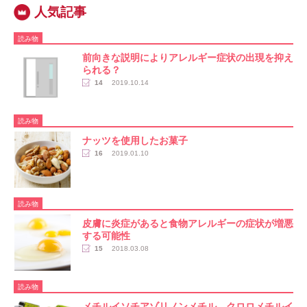
読み物
前向きな説明によりアレルギー症状の出現を抑え
られる？
14
2019.10.14
読み物
ナッツを使用したお菓子
16
2019.01.10
読み物
皮膚に炎症があると食物アレルギーの症状が増悪
する可能性
15
2018.03.08
読み物
メチルイソチアゾリノンメチル、クロロメチルイ