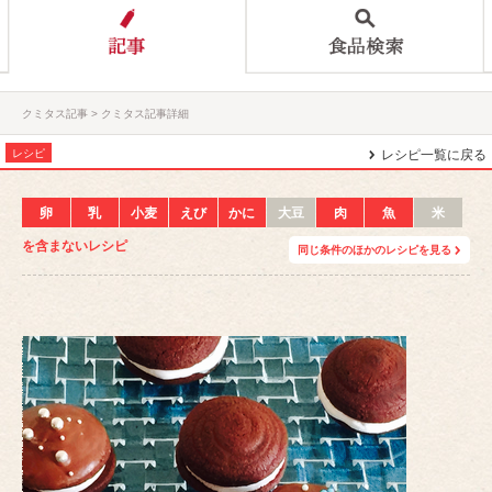
クミタス記事
クミタス記事詳細
レシピ
レシピ一覧に戻る
卵
乳
小麦
えび
かに
大豆
肉
魚
米
を含まないレシピ
同じ条件のほかのレシピを見る