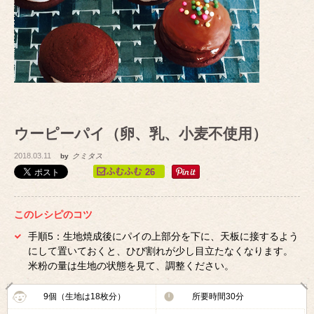
ウーピーパイ（卵、乳、小麦不使用）
2018.03.11
by
クミタス
26
このレシピのコツ
手順5：生地焼成後にパイの上部分を下に、天板に接するよう
にして置いておくと、ひび割れが少し目立たなくなります。
米粉の量は生地の状態を見て、調整ください。
9個（生地は18枚分）
所要時間30分