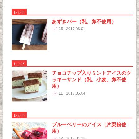
レシピ
あずきバー（乳、卵不使用）
15
2017.06.01
レシピ
チョコチップ入りミントアイスのク
ッキーサンド（乳、小麦、卵不使
用）
11
2017.05.04
レシピ
ブルーベリーのアイス（片栗粉使
用）
12
2017.04.22