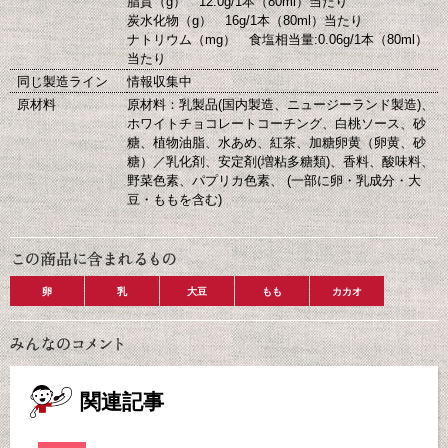
脂質（g） 12.0g/1本（80ml）当たり
炭水化物（g） 16g/1本（80ml）当たり
ナトリウム（mg） 食塩相当量:0.06g/1本（80ml）
当たり
同じ製造ライン
情報収集中
原材料
原材料：乳製品(国内製造、ニュージーランド製造)、
ホワイトチョコレートコーチング、白桃ソース、砂
糖、植物油脂、水あめ、紅茶、加糖卵黄（卵黄、砂
糖）／乳化剤、安定剤(増粘多糖類)、香料、酸味料、
野菜色素、パプリカ色素、 (一部に卵・乳成分・大
豆・ももを含む)
卵
乳
大豆
もも
カカオ
関連記事