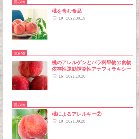
読み物
桃を含む食品
10
2022.08.19
読み物
桃のアレルゲンとバラ科果物の食物
依存性運動誘発性アナフィラキシー
16
2021.10.26
読み物
桃によるアレルギー②
10
2021.09.28