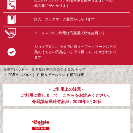
自分のアレルゲン、制限対象食品を含まないその
他の商品がわかります
購入・ブックマーク履歴がわかります
クミタスでのご利用は商品購入時も無料です
ショップ別に、今までに購入・ブックマークした商
品のうちどの商品をいま取り扱っているかがわかり
ます
食物アレルギー、食事制限中の方のクミタス トップ
＞
PARM（パルム） 白桃＆アールグレイ 商品詳細
- ご利用上の注意 -
ご利用に際しまして、
こちら
をお読みください。
商品情報最終更新日
: 2026年5月30日