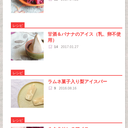
レシピ
甘酒＆バナナのアイス（乳、卵不使
用）
14
2017.01.27
レシピ
ラムネ菓子入り梨アイスバー
9
2016.08.16
レシピ