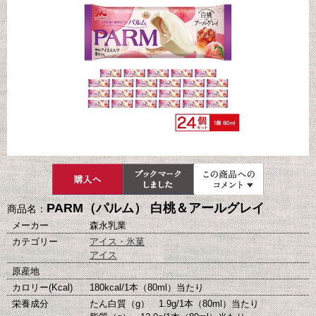
PARM（パルム） 白桃＆アールグレイ
商品名：
メーカー
森永乳業
カテゴリー
アイス・氷菓
アイス
原産地
カロリー(Kcal)
180kcal/1本（80ml）当たり
栄養成分
たん白質（g） 1.9g/1本（80ml）当たり