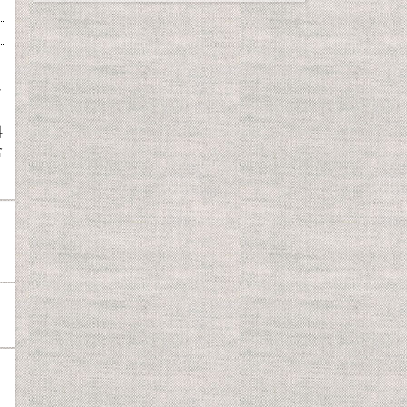
／
リ
料
含