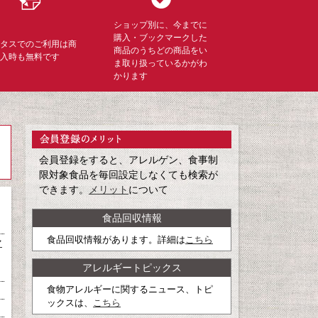
ショップ別に、今までに
購入・ブックマークした
ミタスでのご利用は商
商品のうちどの商品をい
購入時も無料です
ま取り扱っているかがわ
かります
会員登録をすると、アレルゲン、食事制
限対象食品を毎回設定しなくても検索が
できます。
メリット
について
食品回収情報
食品回収情報があります。詳細は
こちら
マ
アレルギートピックス
食物アレルギーに関するニュース、トピ
ックスは、
こちら