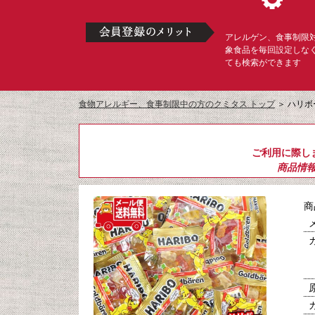
アレルゲン、食事制限
象食品を毎回設定しな
ても検索ができます
食物アレルギー、食事制限中の方のクミタス トップ
＞
ハリボ
ご利用に際し
商品情
商