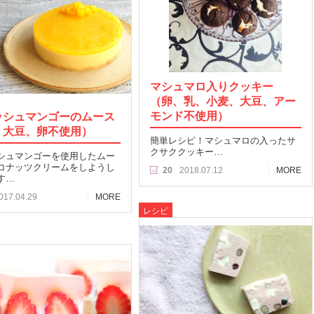
マシュマロ入りクッキー
（卵、乳、小麦、大豆、アー
モンド不使用）
ッシュマンゴーのムース
、大豆、卵不使用）
簡単レシピ！マシュマロの入ったサ
クサククッキー…
シュマンゴーを使用したムー
コナッツクリームをしようし
20
2018.07.12
MORE
す…
017.04.29
MORE
レシピ