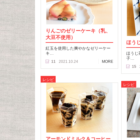
りんごのゼリーケーキ（乳、
大豆不使用）
ほう
紅玉を使用した爽やかなゼリーケー
キ…
ほうじ
子…
11
2021.10.24
MORE
15
レシピ
レシピ
アーモンドミルク＆コーヒー