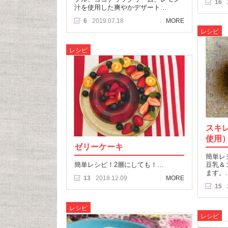
16
汁を使用した爽やかデザート…
6
2019.07.18
MORE
レシピ
レシピ
スキ
使用
ゼリーケーキ
簡単レ
簡単レシピ！2層にしても！…
豆乳＆
ます。
13
2018.12.09
MORE
15
レシピ
レシピ