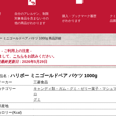
対
自分のアレルゲン、制限
購入・ブックマーク履歴
ク
く
対象食品を含まないその
がわかります
品
他の商品がわかります
ー ミニゴールドベア バケツ 1000g 商品詳細
- ご利用上の注意 -
まして、
こちら
をお読みください。
報最終更新日
: 2026年5月29日
ハリボー ミニゴールドベア バケツ 1000g
品名：
メーカー
三菱食品
カテゴリー
キャンディ類・ガム・グミ・ゼリー菓子・マシュ
ロ
グミ
原産地
カロリー(Kcal)