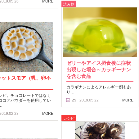
2019.05.26
MORE
読み物
ゼリーやアイス摂食後に症状
出現した場合～カラギーナン
を含む食品
レットスモア（乳、卵不
）
カラギナンによるアレルギー例もあ
り…
シピ。チョコレートではなく
ココアパウダーを使用してい
25
2019.05.22
MORE
…
2019.02.23
MORE
レシピ