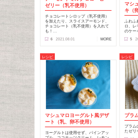
マシ
ゼリー（乳不使用）
キ（
チョコレートシロップ（乳不使用）
を加えたり、スライスアーモンド、
ふわふ
チョコレート（乳不使用）を入れて
ロ、レ
も！…
のケー
6
2021.08.01
MORE
5
2
レシピ
レシピ
マシュマロヨーグルト風デザ
プラ
ート（乳、卵不使用）
プラム
たゼリ
ヨーグルトは使用せず、パインアッ
プル、ココナッツクリーム、レモン