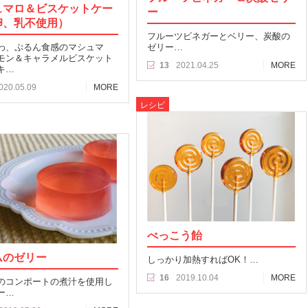
ュマロ＆ビスケットケー
ー
卵、乳不使用）
フルーツビネガーとベリー、炭酸の
わ、ぷるん食感のマシュマ
ゼリー…
モン＆キャラメルビスケット
13
2021.04.25
MORE
キ…
020.05.09
MORE
レシピ
べっこう飴
ムのゼリー
しっかり加熱すればOK！…
16
2019.10.04
MORE
のコンポートの煮汁を使用し
ー…