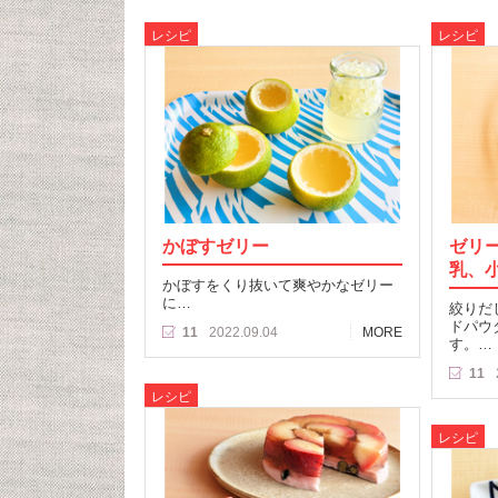
レシピ
レシピ
かぼすゼリー
ゼリ
乳、
かぼすをくり抜いて爽やかなゼリー
に…
絞りだ
ドパウ
11
2022.09.04
MORE
す。…
11
レシピ
レシピ