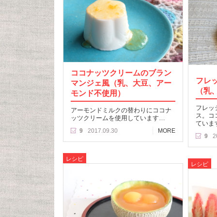
ココナッツクリームのブラン
フレ
マンジェ風（乳、大豆、アー
（乳
モンド不使用）
フレッ
アーモンドミルクの替わりにココナ
ス。コ
ッツクリームを使用しています…
ていま
9
2017.09.30
MORE
9
2
レシピ
レシピ