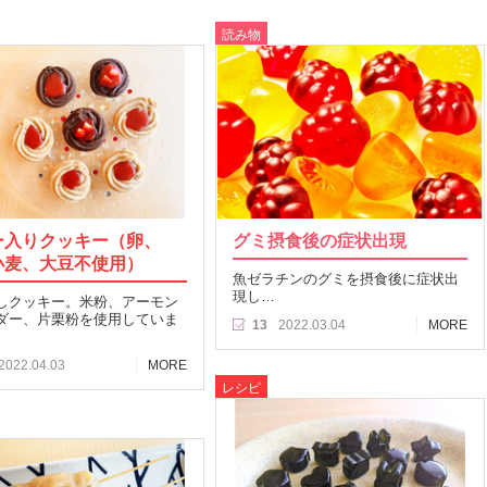
読み物
ー入りクッキー（卵、
グミ摂食後の症状出現
小麦、大豆不使用）
魚ゼラチンのグミを摂食後に症状出
現し…
しクッキー。米粉、アーモン
ダー、片栗粉を使用していま
13
2022.03.04
MORE
2022.04.03
MORE
レシピ