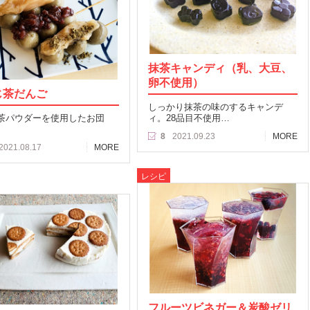
抹茶キャンディ（乳、大豆、
卵不使用）
じ茶だんご
しっかり抹茶の味のするキャンデ
茶パウダーを使用したお団
ィ。28品目不使用…
8
2021.09.23
MORE
2021.08.17
MORE
レシピ
フルーツビネガー＆炭酸ゼリ