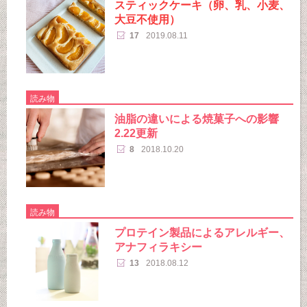
スティックケーキ（卵、乳、小麦、
大豆不使用）
17
2019.08.11
読み物
油脂の違いによる焼菓子への影響
2.22更新
8
2018.10.20
読み物
プロテイン製品によるアレルギー、
アナフィラキシー
13
2018.08.12