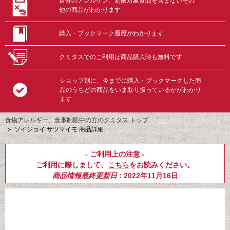
自分のアレルゲン、制限対象食品を含まないその
他の商品がわかります
購入・ブックマーク履歴がわかります
クミタスでのご利用は商品購入時も無料です
ショップ別に、今までに購入・ブックマークした商
品のうちどの商品をいま取り扱っているかがわかり
ます
食物アレルギー、食事制限中の方のクミタス トップ
＞
ソイジョイ サツマイモ 商品詳細
- ご利用上の注意 -
ご利用に際しまして、
こちら
をお読みください。
商品情報最終更新日
: 2022年11月16日