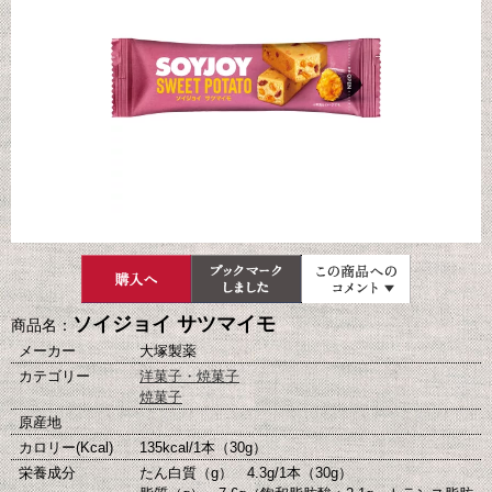
ソイジョイ サツマイモ
商品名：
メーカー
大塚製薬
カテゴリー
洋菓子・焼菓子
焼菓子
原産地
カロリー(Kcal)
135kcal/1本（30g）
栄養成分
たん白質（g） 4.3g/1本（30g）