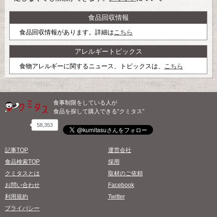
食品回収情報
食品回収情報があります。詳細は
こちら
アレルギートピックス
食物アレルギーに関するニュース、トピックスは、
こちら
食事制限をしている人が
食品を探して購入できる“クミタス”
58,353
記事TOP
運営会社
食品検索TOP
採用
クミタスとは
取材のご依頼
お問い合わせ
Facebook
利用規約
Twitter
プライバシー