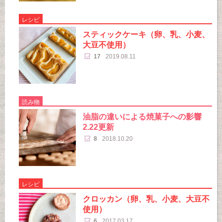
レシピ
スティックケーキ（卵、乳、小麦、
大豆不使用）
17
2019.08.11
読み物
油脂の違いによる焼菓子への影響
2.22更新
8
2018.10.20
レシピ
クロッカン（卵、乳、小麦、大豆不
使用）
6
2017.03.17