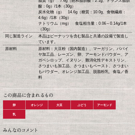
脂質（g） 7.6g（飽和脂肪酸：2.1g、トランス脂肪
酸：0g）/1本（30g）
炭水化物（g） 14.6g（糖質：10.0g、食物繊維：
4.6g）/1本（30g）
ナトリウム（mg） 食塩相当量：0.06～0.14g/1本
（30g）
同じ製造ライン
本品はピーナッツを含む製品と共通の設備で製造し
ています。
原材料
原材料：大豆粉（国内製造）、マーガリン、パパイ
ヤ加工品、レーズン、卵、アーモンドパウダー、ア
ガベシロップ、イヌリン、難消化性デキストリン、
さつまいも加工品、さつまいもペースト、さつまい
もパウダー、オレンジ加工品、脱脂粉乳、食塩／香
料
卵
オレンジ
大豆
ぶどう
アーモンド
乳