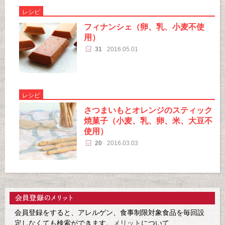
レシピ
フィナンシェ（卵、乳、小麦不使
用）
31
2016.05.01
レシピ
さつまいもとオレンジのスティック
焼菓子（小麦、乳、卵、米、大豆不
使用）
20
2016.03.03
会員登録をすると、アレルゲン、食事制限対象食品を毎回設
定しなくても検索ができます。
メリット
について