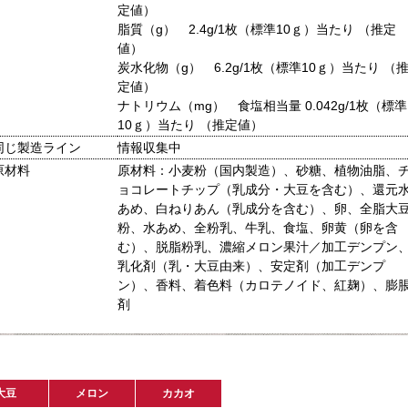
定値）
脂質（g） 2.4g/1枚（標準10ｇ）当たり （推定
値）
炭水化物（g） 6.2g/1枚（標準10ｇ）当たり （
定値）
ナトリウム（mg） 食塩相当量 0.042g/1枚（標準
10ｇ）当たり （推定値）
同じ製造ライン
情報収集中
原材料
原材料：小麦粉（国内製造）、砂糖、植物油脂、
ョコレートチップ（乳成分・大豆を含む）、還元
あめ、白ねりあん（乳成分を含む）、卵、全脂大
粉、水あめ、全粉乳、牛乳、食塩、卵黄（卵を含
む）、脱脂粉乳、濃縮メロン果汁／加工デンプン
乳化剤（乳・大豆由来）、安定剤（加工デンプ
ン）、香料、着色料（カロテノイド、紅麹）、膨
剤
大豆
メロン
カカオ