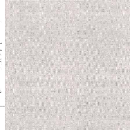
推
チ
水
豆
、
脹