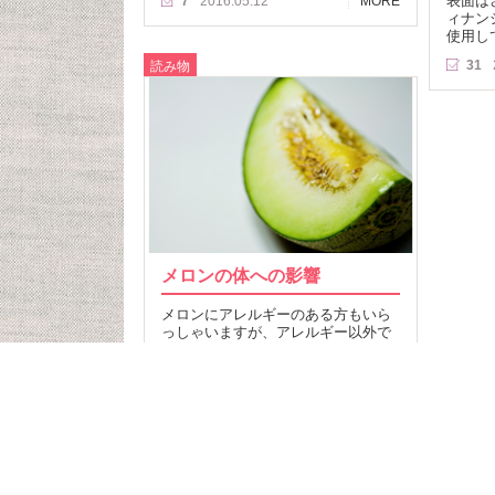
表面は
7
2016.05.12
MORE
ィナン
使用し
31
読み物
メロンの体への影響
メロンにアレルギーのある方もいら
っしゃいますが、アレルギー以外で
もメロンを食べると舌がピリピリす
る原因があります。…
19
2014.09.13
MORE
記事T