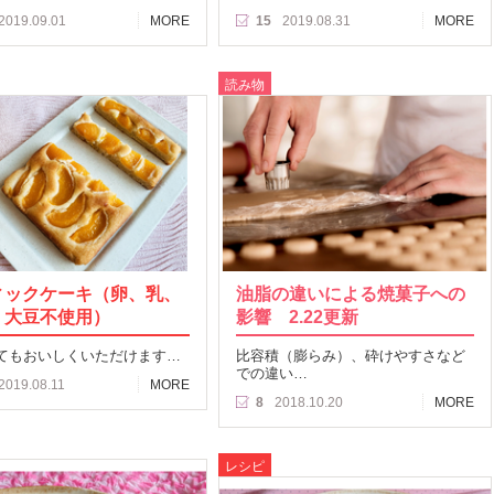
2019.09.01
MORE
15
2019.08.31
MORE
読み物
ィックケーキ（卵、乳、
油脂の違いによる焼菓子への
、大豆不使用）
影響 2.22更新
てもおいしくいただけます…
比容積（膨らみ）、砕けやすさなど
での違い…
2019.08.11
MORE
8
2018.10.20
MORE
レシピ