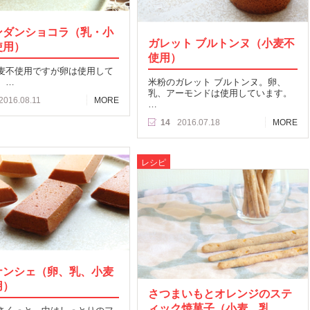
ンダンショコラ（乳・小
ガレット ブルトンヌ（小麦不
使用）
使用）
麦不使用ですが卵は使用して
。…
米粉のガレット ブルトンヌ。卵、
乳、アーモンドは使用しています。
2016.08.11
MORE
…
14
2016.07.18
MORE
レシピ
ナンシェ（卵、乳、小麦
用）
さつまいもとオレンジのステ
ィック焼菓子（小麦、乳、