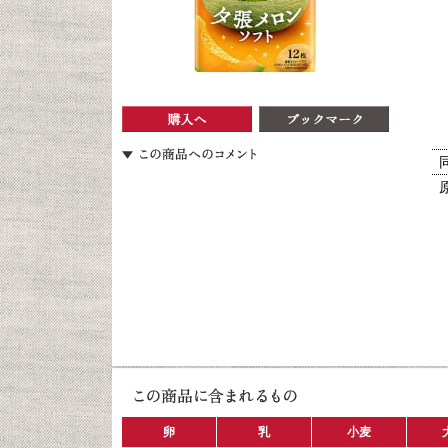
卵
乳
小麦