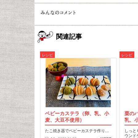
関連記事
レシピ
レシピ
ベビーカステラ（卵、乳、小
栗の
麦、大豆不使用）
乳、
たこ焼き器でベビーカステラ作り…
しっと
ウンド