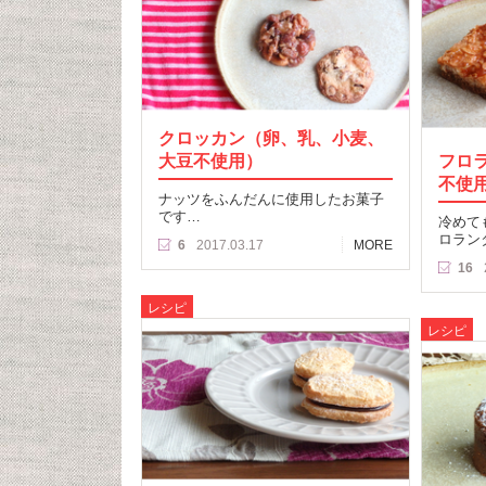
クロッカン（卵、乳、小麦、
大豆不使用）
フロ
不使
ナッツをふんだんに使用したお菓子
です…
冷めて
ロラン
6
2017.03.17
MORE
16
レシピ
レシピ