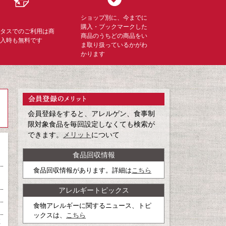
ショップ別に、今までに
購入・ブックマークした
ミタスでのご利用は商
商品のうちどの商品をい
購入時も無料です
ま取り扱っているかがわ
かります
会員登録をすると、アレルゲン、食事制
限対象食品を毎回設定しなくても検索が
できます。
メリット
について
食品回収情報
食品回収情報があります。詳細は
こちら
アレルギートピックス
食物アレルギーに関するニュース、トピ
ックスは、
こちら
推