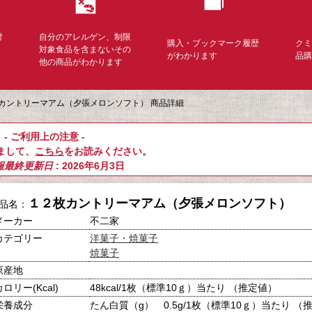
対
自分のアレルゲン、制限
購入・ブックマーク履歴
ク
く
対象食品を含まないその
がわかります
品
他の商品がわかります
カントリーマアム（夕張メロンソフト） 商品詳細
- ご利用上の注意 -
まして、
こちら
をお読みください。
報最終更新日
: 2026年6月3日
１２枚カントリーマアム（夕張メロンソフト）
品名：
メーカー
不二家
カテゴリー
洋菓子・焼菓子
焼菓子
原産地
カロリー(Kcal)
48kcal/1枚（標準10ｇ）当たり （推定値）
栄養成分
たん白質（g） 0.5g/1枚（標準10ｇ）当たり （