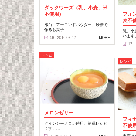
ダックワーズ（乳、小麦、米
不使用）
フォ
麦不
卵白、アーモンドパウダー、砂糖で
作るお菓子…
乳、小
います
10
2016.08.12
MORE
17
レシピ
レシピ
メロンゼリー
フィ
クインシーメロン使用。簡単レシピ
不使
です。…