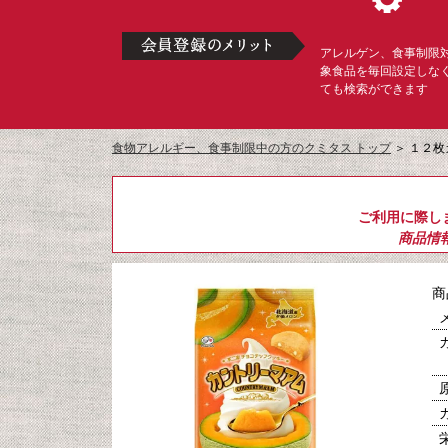
アレルゲン、食事制限
象食品を毎回設定しな
ても検索ができます
食物アレルギー、食事制限中の方のクミタス トップ
＞
１２枚
ご利用に際し
商品情
商