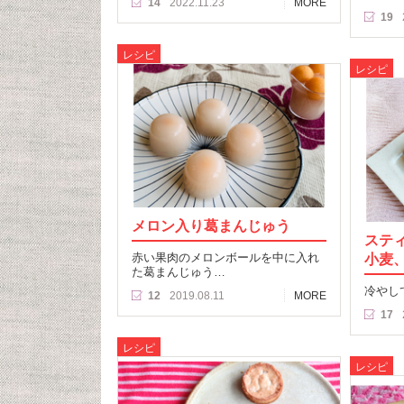
14
2022.11.23
MORE
19
レシピ
レシピ
メロン入り葛まんじゅう
ステ
赤い果肉のメロンボールを中に入れ
小麦
た葛まんじゅう…
冷やし
12
2019.08.11
MORE
17
レシピ
レシピ