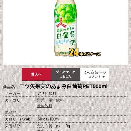
三ツ矢果実のあまみ白葡萄PET500ml
商品名：
メーカー
アサヒ飲料
カテゴリー
野菜・果汁飲料
炭酸飲料
原産地
カロリー(Kcal)
34kcal/100ml
栄養成分
たん白質（g） 0g