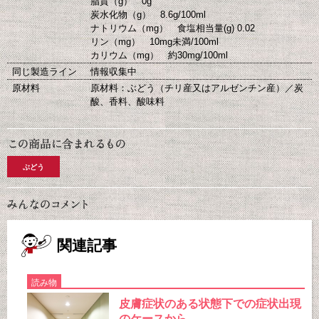
脂質（g） 0g
炭水化物（g） 8.6g/100ml
ナトリウム（mg） 食塩相当量(g) 0.02
リン（mg） 10mg未満/100ml
カリウム（mg） 約30mg/100ml
同じ製造ライン
情報収集中
原材料
原材料：ぶどう（チリ産又はアルゼンチン産）／炭
酸、香料、酸味料
ぶどう
関連記事
読み物
皮膚症状のある状態下での症状出現
のケースから