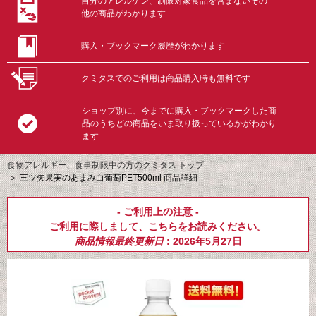
自分のアレルゲン、制限対象食品を含まないその
他の商品がわかります
購入・ブックマーク履歴がわかります
クミタスでのご利用は商品購入時も無料です
ショップ別に、今までに購入・ブックマークした商
品のうちどの商品をいま取り扱っているかがわかり
ます
食物アレルギー、食事制限中の方のクミタス トップ
＞
三ツ矢果実のあまみ白葡萄PET500ml 商品詳細
- ご利用上の注意 -
ご利用に際しまして、
こちら
をお読みください。
商品情報最終更新日
: 2026年5月27日