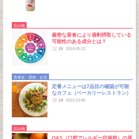
読み物
厳密な菜食により過剰摂取している
可能性のある成分とは？
15
2016.05.23
患者会・団体、お店
定番メニューは7品目の確認が可能
なカフェ（ベーカリーレストラン）
14
2015.10.06
読み物
OAS（口腔アレルギー症候群）の原