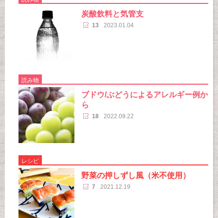
炭酸飲料と気管支
13
2023.01.04
読み物
ブドウ/ぶどうによるアレルギー例か
ら
18
2022.09.22
レシピ
野菜の押しずし風（米不使用）
7
2021.12.19