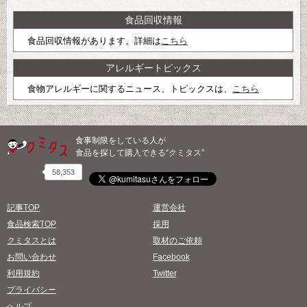
食品回収情報
食品回収情報があります。詳細は
こちら
アレルギートピックス
食物アレルギーに関するニュース、トピックスは、
こちら
食事制限をしている人が
食品を探して購入できる“クミタス”
58,353
記事TOP
運営会社
食品検索TOP
採用
クミタスとは
取材のご依頼
お問い合わせ
Facebook
利用規約
Twitter
プライバシー
ヘルプ