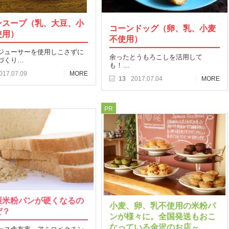
ンスープ（乳、大豆、小
コーンドッグ（卵、乳、小麦
使用）
不使用）
ジューサーを使用しこさずに
余ったとうもろこしを活用して
づくり…
も！…
017.07.09
MORE
13
2017.07.04
MORE
PR
製米粉パンが硬くなるの
小麦、卵、乳不使用の米粉パ
ぜ？
ンが様々に。全国発送もおこ
なっている金沢のお店～