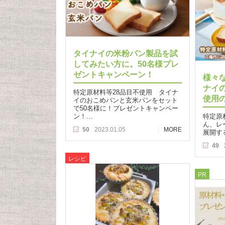
タイナイの米粉パン製品を試
してみたい方に。50名様プレ
ゼントキャンペーン！
様々
ナイ
特定原材料等28品目不使用 タイナ
使用
イのおこめパンと玄米パンをセット
で50名様に！プレゼントキャンペー
ン！…
特定原
ん、レ
50
2023.01.05
MORE
展開す
49
レシピ
PR