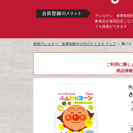
アレルゲン、食事制限
象食品を毎回設定しな
ても検索ができます
食物アレルギー、食事制限中の方のクミタス トップ
＞
東ハト
ご利用に際し
商品情報
商