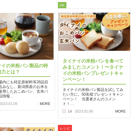
PR
タイナイの米粉パンを食べて
ナイの米粉パン製品の特
みましたコメント！〜タイナ
魅力とは？
イの米粉パンプレゼントキャ
ンペーン！
場内にも特定原材料等28品目
込みなし。新潟県産のお米を
タイナイの米粉パン製品を試してみ
使用したおこめパン、玄米パ
たい方に。50名様プレゼントキャン
品情報…
ペーン！ 当選者さんのコメン
ト！…
2023.01.05
MORE
14
2023.02.06
MORE
レシピ