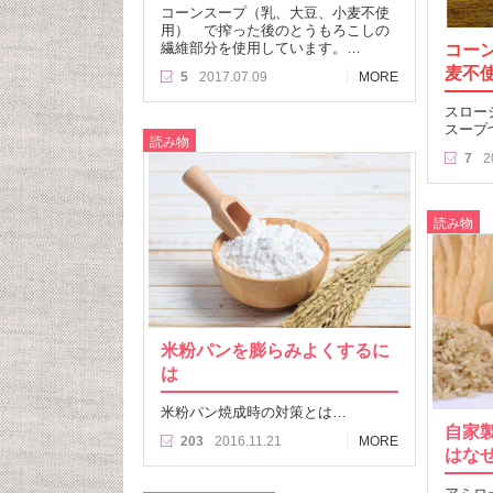
コーンスープ（乳、大豆、小麦不使
用） で搾った後のとうもろこしの
繊維部分を使用しています。…
コー
麦不
5
2017.07.09
MORE
スロー
スープ
読み物
7
2
読み物
米粉パンを膨らみよくするに
は
米粉パン焼成時の対策とは…
自家
203
2016.11.21
MORE
はな