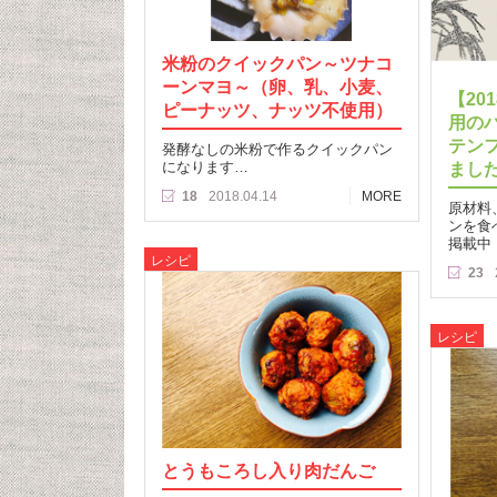
米粉のクイックパン～ツナコ
ーンマヨ～（卵、乳、小麦、
【20
ピーナッツ、ナッツ不使用）
用の
テン
発酵なしの米粉で作るクイックパン
になります…
まし
18
2018.04.14
MORE
原材料
ンを食
掲載中
レシピ
23
レシピ
とうもころし入り肉だんご