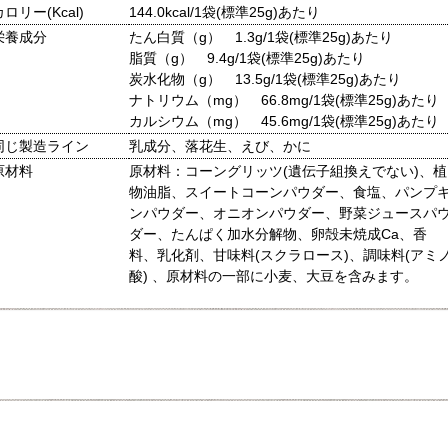
カロリー(Kcal)
144.0kcal/1袋(標準25g)あたり
栄養成分
たん白質（g） 1.3g/1袋(標準25g)あたり
脂質（g） 9.4g/1袋(標準25g)あたり
炭水化物（g） 13.5g/1袋(標準25g)あたり
ナトリウム（mg） 66.8mg/1袋(標準25g)あたり
カルシウム（mg） 45.6mg/1袋(標準25g)あたり
同じ製造ライン
乳成分、落花生、えび、かに
原材料
原材料：コーングリッツ(遺伝子組換えでない)、植
物油脂、スイートコーンパウダー、食塩、パンプ
ンパウダー、オニオンパウダー、野菜ジュースパ
ダー、たんぱく加水分解物、卵殻未焼成Ca、香
料、乳化剤、甘味料(スクラロース)、調味料(アミ
酸) 、原材料の一部に小麦、大豆を含みます。