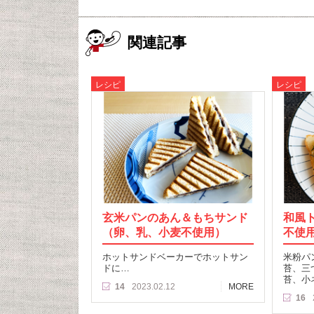
関連記事
レシピ
レシピ
玄米パンのあん＆もちサンド
和風
（卵、乳、小麦不使用）
不使
ホットサンドベーカーでホットサン
米粉パ
ドに…
苔、三
苔、小
14
2023.02.12
MORE
16