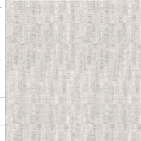
キ
ウ
ノ