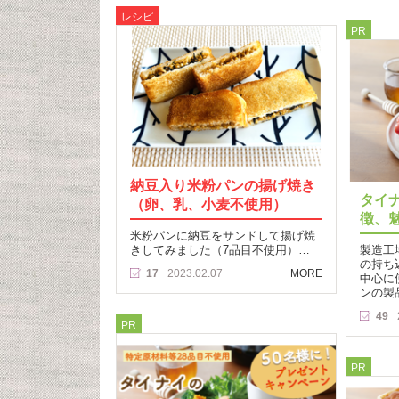
レシピ
PR
納豆入り米粉パンの揚げ焼き
タイ
（卵、乳、小麦不使用）
徴、
米粉パンに納豆をサンドして揚げ焼
きしてみました（7品目不使用）…
製造工
の持ち
17
2023.02.07
MORE
中心に
ンの製
49
PR
PR