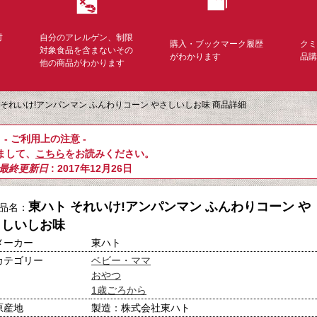
対
自分のアレルゲン、制限
購入・ブックマーク履歴
ク
く
対象食品を含まないその
がわかります
品
他の商品がわかります
 それいけ!アンパンマン ふんわりコーン やさしいしお味 商品詳細
- ご利用上の注意 -
まして、
こちら
をお読みください。
最終更新日
: 2017年12月26日
東ハト それいけ!アンパンマン ふんわりコーン や
品名：
さしいしお味
メーカー
東ハト
カテゴリー
ベビー・ママ
おやつ
1歳ごろから
原産地
製造：株式会社東ハト