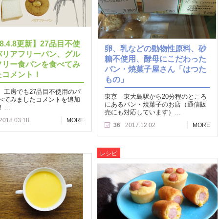
18.4.8更新】27品目不使
卵、乳などの動物性原料、砂
バリアフリーパン、グル
糖不使用、酵母にこだわった
フリー食パンを食べてみ
パン・焼菓子屋さん「はつた
たコメント！
もの」
、工房でも27品目不使用のパ
東京 東大島駅から20分程のところ
べてみましたコメントを追加
にあるパン・焼菓子のお店（通信販
！…
売にも対応しています）…
2018.03.18
MORE
36
2017.12.02
MORE
レシピ