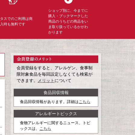
ショップ別に、今までに
購入・ブックマークした
ミタスでのご利用は商
商品のうちどの商品をい
購入時も無料です
ま取り扱っているかがわ
かります
会員登録をすると、アレルゲン、食事制
限対象食品を毎回設定しなくても検索が
できます。
メリット
について
食品回収情報
食品回収情報があります。詳細は
こちら
アレルギートピックス
食物アレルギーに関するニュース、トピ
ックスは、
こちら