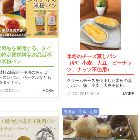
な製品を展開する、タイ
の特定原材料等28品目不
米粉のチーズ蒸しパン
の米粉パン
（卵、小麦、大豆、ピーナッ
ツ、ナッツ不使用）
材料28品目不使用のあんぱ
ーズンパン、ベーグルなども
クリームチーズを使用した米粉の蒸
るタイナイ…
しパン。卵、小麦、大豆不使用…
2023.01.05
MORE
22
2018.04.15
MORE
患者会・団体、お店