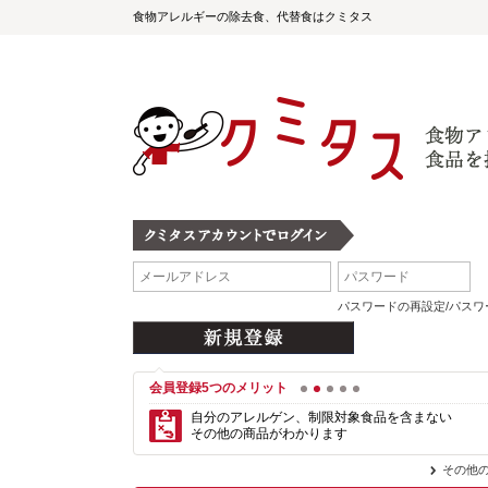
食物アレルギーの除去食、代替食はクミタス
パスワードの再設定/パス
会員登録5つのメリット
1
2
3
4
5
自分のアレルゲン、制限対象食品を含まない
その他の商品がわかります
その他