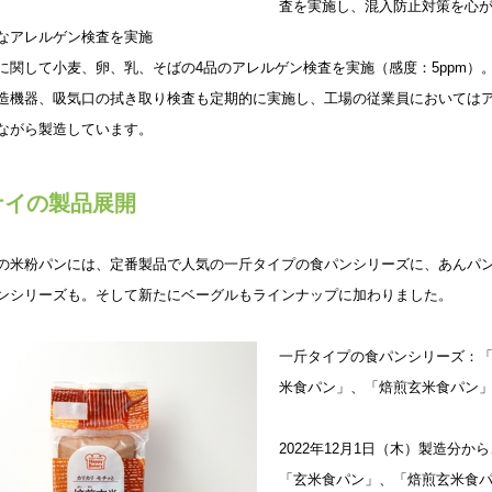
査を実施し、混入防止対策を心
なアレルゲン検査を実施
に関して小麦、卵、乳、そばの4品のアレルゲン検査を実施（感度：5ppm）
造機器、吸気口の拭き取り検査も定期的に実施し、工場の従業員においては
ながら製造しています。
ナイの製品展開
の米粉パンには、定番製品で人気の一斤タイプの食パンシリーズに、あんパ
ンシリーズも。そして新たにベーグルもラインナップに加わりました。
一斤タイプの食パンシリーズ：
米食パン」、「焙煎玄米食パン
2022年12月1日（木）製造分
「玄米食パン」、「焙煎玄米食