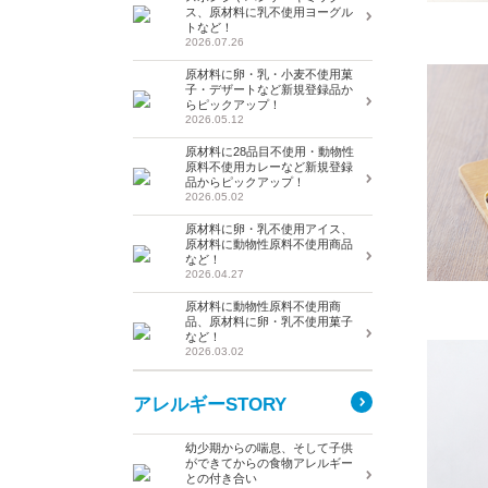
ス、原材料に乳不使用ヨーグル
トなど！
2026.07.26
原材料に卵・乳・小麦不使用菓
子・デザートなど新規登録品か
らピックアップ！
2026.05.12
原材料に28品目不使用・動物性
原料不使用カレーなど新規登録
品からピックアップ！
2026.05.02
原材料に卵・乳不使用アイス、
原材料に動物性原料不使用商品
など！
2026.04.27
原材料に動物性原料不使用商
品、原材料に卵・乳不使用菓子
など！
2026.03.02
アレルギーSTORY
幼少期からの喘息、そして子供
ができてからの食物アレルギー
との付き合い