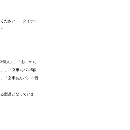
覧ください →
タイナイ
は？
3個入」、「おこめ丸
入」、「玄米丸パン6個
」、「玄米あんパン３個
」
める製品となっていま