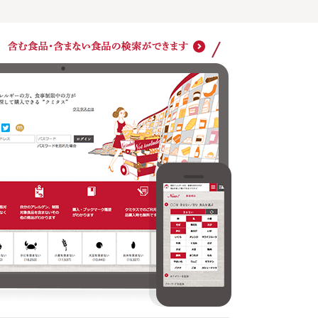
ショッ
クミタスでのご利用は商品購入時も無料です
どの商