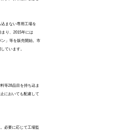
ち込まない専用工場を
まり、2015年には
パン」等を販売開始。市
開しています。
料等28品目を持ち込ま
防止においても配慮して
査。必要に応じて工場監