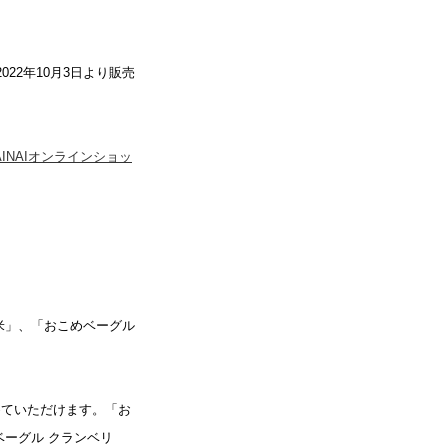
22年10月3日より販売
AINAIオンラインショッ
米」、「おこめベーグル
めていただけます。「お
ベーグル クランベリ