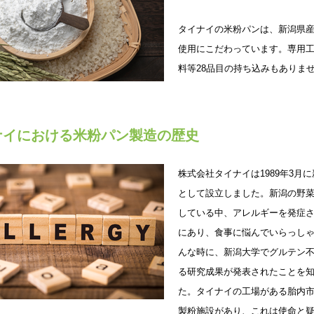
タイナイの米粉パンは、新潟県産
使用にこだわっています。専用
料等28品目の持ち込みもありま
ナイにおける米粉パン製造の歴史
株式会社タイナイは1989年3月
として設立しました。新潟の野
している中、アレルギーを発症
にあり、食事に悩んでいらっし
んな時に、新潟大学でグルテン
る研究成果が発表されたことを
た。タイナイの工場がある胎内
製粉施設があり、これは使命と