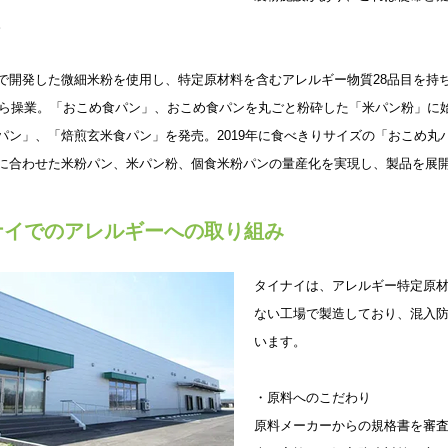
。
で開発した微細米粉を使用し、特定原材料を含むアレルギー物質28品目を持
年から操業。「おこめ食パン」、おこめ食パンを丸ごと粉砕した「米パン粉」に始
パン」、「焙煎玄米食パン」を発売。2019年に食べきりサイズの「おこめ丸
に合わせた米粉パン、米パン粉、個食米粉パンの量産化を実現し、製品を展
ナイでのアレルギーへの取り組み
​タイナイは、アレルギー特定原材
ない工場で製造しており、混入
います。
・原料へのこだわり
原料メーカーからの規格書を審