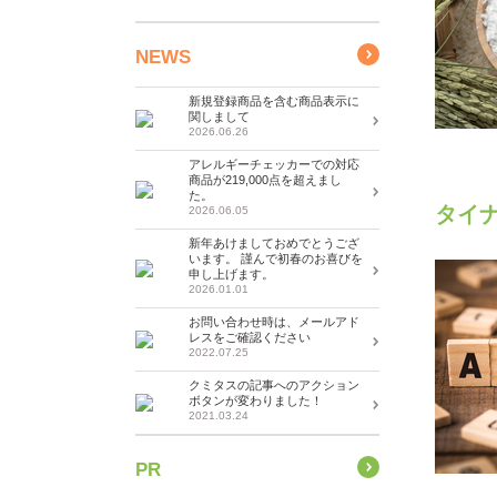
NEWS
新規登録商品を含む商品表示に
関しまして
2026.06.26
アレルギーチェッカーでの対応
商品が219,000点を超えまし
た。
タイ
2026.06.05
新年あけましておめでとうござ
います。 謹んで初春のお喜びを
申し上げます。
2026.01.01
お問い合わせ時は、メールアド
レスをご確認ください
2022.07.25
クミタスの記事へのアクション
ボタンが変わりました！
2021.03.24
PR