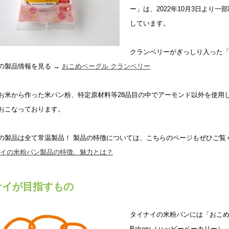
ー」は、2022年10月3日より
しています。
クランベリーがぎっしり入った「
の製品情報を見る →
おこめベーグル クランベリー
お米から作った米パン粉、特定原材料等28品目の中でアーモンド以外を使用
おこなっております。
の製品は全て常温製品！ 製品の特徴については、こちらのページもぜひご覧
イの米粉パン製品の特徴、魅力とは？
ナイが目指すもの
タイナイの米粉パンには「おこめが
Bakery（ハッピーベーカリー