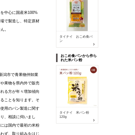
を中心に国産米100%
工場で製造し、特定原材
せん。
タイナイ おこめ食パ
ン
おこめ食パンから作ら
れた米パン粉
に新潟市で青果物仲卸業
菜や果物を県内外で販売
される方が年々増加傾向
ゃることを知ります。そ
不使用のパン製造に関す
タイナイ 米パン粉
知り、相談に伺いまし
120g
市には国内で最初の米粉
疑わず、取り組みをはじ