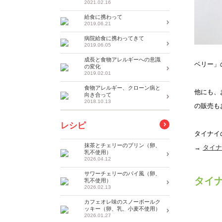
2021.02.16
給食に携わって
2019.06.21
病院給食に携わってきて
2019.06.05
成長と食物アレルギーへの意識
ベリー」
の変化
2019.02.01
食物アレルギー、クローン病と
他にも、
向き合って
2018.10.13
の販売も
レシピ
タイナイ
抹茶とチェリーのプリン（卵、
→
タイナ
乳不使用）
2026.04.12
サワーチェリーのパイ風（卵、
タイ
乳不使用）
2026.02.13
カフェオレ味のスノーボールク
ッキー（卵、乳、小麦不使用）
2026.01.27