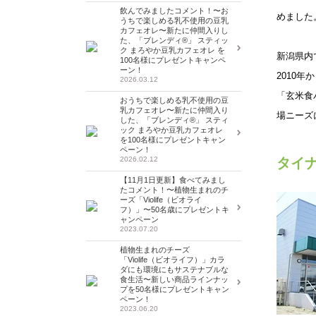
飲んでみましたコメント！〜お
めました
うちで楽しめる乳不使用の豆乳
カフェオレ〜新たに仲間入りし
た、「ブレンディ®」 スティッ
ク まろやか豆乳カフェオレ を
新潟県内
100名様にプレゼントキャンペ
ーン！
2010
2026.03.12
「玄米食
おうちで楽しめる乳不使用の豆
乳カフェオレ〜新たに仲間入り
場ニーズ
した、「ブレンディ®」 スティ
ック まろやか豆乳カフェオレ
を100名様にプレゼントキャン
ペーン！
2026.02.12
タイ
【11月1日更新】食べてみまし
たコメント！〜植物生まれのチ
ーズ「Violife（ビオライ
フ）」〜50名歳にプレゼントキ
ャンペーン
2023.07.20
植物生まれのチーズ
「Violife（ビオライフ）」カラ
ダにも環境にもサステナブルな
食生活〜新しい商品ラインナッ
プを50名様にプレゼントキャン
ペーン！
2023.06.20