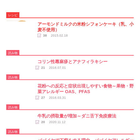
レシピ
アーモンドミルクの米粉シフォンケーキ（乳、小
麦不使用）
38
2015.02.18
読み物
コリン性蕁麻疹とアナフィラキシー
21
2016.07.01
読み物
花粉への反応と症状出現しやすい食物～果物・野
菜アレルギー OAS、PFAS
27
2016.03.31
読み物
牛乳の摂取量が増加～ダニ舌下免疫療法