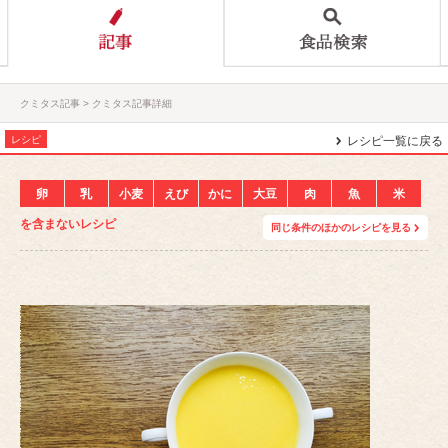
クミタス記事
クミタス記事詳細
レシピ
レシピ一覧に戻る
卵
乳
小麦
えび
かに
大豆
肉
魚
米
を含まないレシピ
同じ条件のほかのレシピを見る