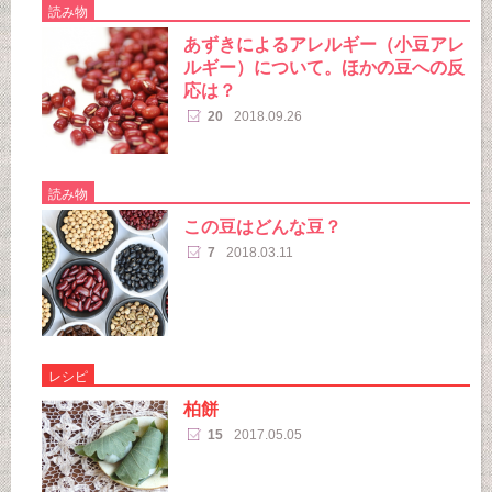
読み物
あずきによるアレルギー（小豆アレ
ルギー）について。ほかの豆への反
応は？
20
2018.09.26
読み物
この豆はどんな豆？
7
2018.03.11
レシピ
柏餅
15
2017.05.05