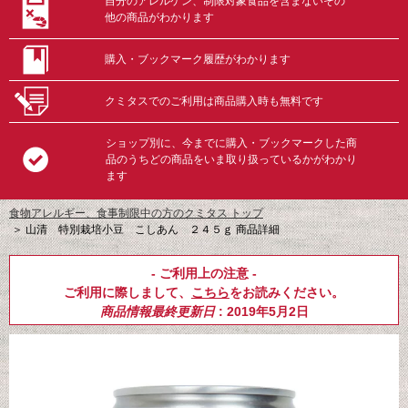
自分のアレルゲン、制限対象食品を含まないその
他の商品がわかります
購入・ブックマーク履歴がわかります
クミタスでのご利用は商品購入時も無料です
ショップ別に、今までに購入・ブックマークした商
品のうちどの商品をいま取り扱っているかがわかり
ます
食物アレルギー、食事制限中の方のクミタス トップ
＞
山清 特別栽培小豆 こしあん ２４５ｇ 商品詳細
- ご利用上の注意 -
ご利用に際しまして、
こちら
をお読みください。
商品情報最終更新日
: 2019年5月2日