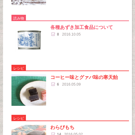
読み物
各種あずき加工食品について
8
2016.10.05
レシピ
コーヒー味とグァバ味の寒天飴
6
2016.05.09
レシピ
わらびもち
14
2016.05.02