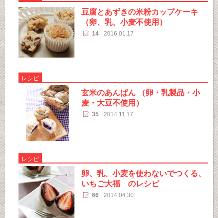
豆腐とあずきの米粉カップケーキ
（卵、乳、小麦不使用）
14
2016.01.17
レシピ
玄米のあんぱん （卵・乳製品・小
麦・大豆不使用）
35
2014.11.17
レシピ
卵、乳、小麦を使わないでつくる、
いちご大福 のレシピ
66
2014.04.30