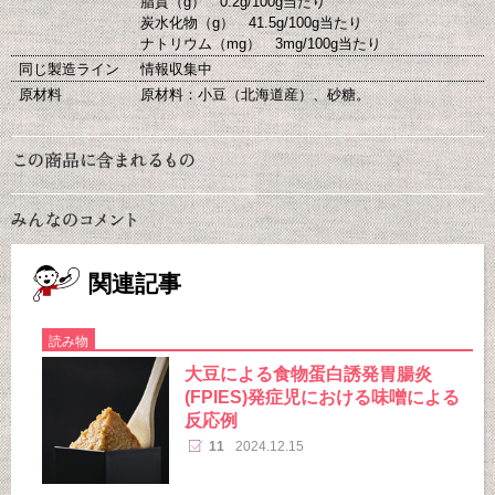
脂質（g） 0.2g/100g当たり
炭水化物（g） 41.5g/100g当たり
ナトリウム（mg） 3mg/100g当たり
同じ製造ライン
情報収集中
原材料
原材料：小豆（北海道産）、砂糖。
関連記事
読み物
大豆による食物蛋白誘発胃腸炎
(FPIES)発症児における味噌による
反応例
11
2024.12.15