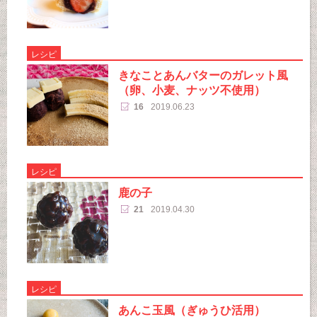
レシピ
きなことあんバターのガレット風
（卵、小麦、ナッツ不使用）
16
2019.06.23
レシピ
鹿の子
21
2019.04.30
レシピ
あんこ玉風（ぎゅうひ活用）