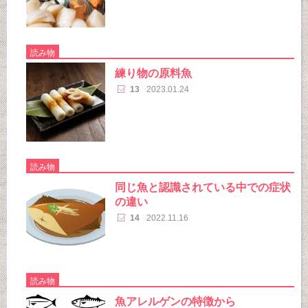
読み物
練り物の原料魚
13
2023.01.24
読み物
同じ魚と認識されている中での症状
の違い
14
2022.11.16
読み物
魚アレルゲンの特徴から