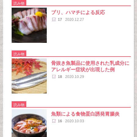
読み物
ブリ、ハマチによる反応
17
2020.12.27
読み物
骨抜き魚製品に使用された乳成分に
アレルギー症状が出現した例
18
2020.10.29
読み物
魚類による食物蛋白誘発胃腸炎
16
2020.10.03