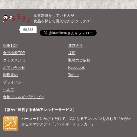
食事制限をしている人が
食品を探して購入できる“クミタス”
58,353
記事TOP
運営会社
食品検索TOP
採用
クミタスとは
取材のご依頼
お問い合わせ
Facebook
利用規約
Twitter
プライバシー
ヘルプ
食物アレルギー/アトピー
【ほかに運営する食物アレルギーサービス】
バーコードにかざすだけで、気になるアレルゲンを含む食品かがわ
かるスマホアプリ「アレルギーチェッカー」