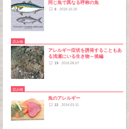
同じ魚で異なる呼称の魚
8
2016.10.16
読み物
アレルギー症状を誘発することもあ
る浅瀬にいる生き物～後編
19
2016.08.07
読み物
魚のアレルギー
22
2016.03.11