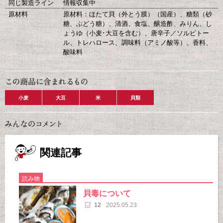
同じ製造ライン
情報収集中
原材料
原材料：ほたて貝（外とう膜）（国産）、糖類（砂
糖、ぶどう糖）、清酒、食塩、醸造酢、みりん、し
ょうゆ（小麦･大豆を含む）、唐辛子／ソルビトー
ル、トレハロース、調味料（アミノ酸等）、香料、
酸味料
小麦
大豆
米
貝類
関連記事
読み物
貝毒について
12
2025.05.23