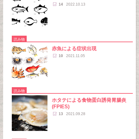
14
2022.10.13
読み物
赤魚による症状出現
10
2021.11.05
読み物
ホタテによる食物蛋白誘発胃腸炎
(FPIES)
13
2021.09.28