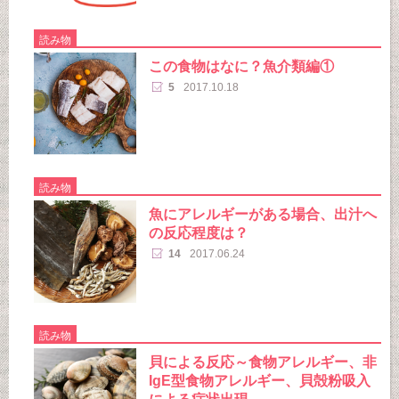
読み物
この食物はなに？魚介類編①
5
2017.10.18
読み物
魚にアレルギーがある場合、出汁へ
の反応程度は？
14
2017.06.24
読み物
貝による反応～食物アレルギー、非
IgE型食物アレルギー、貝殻粉吸入