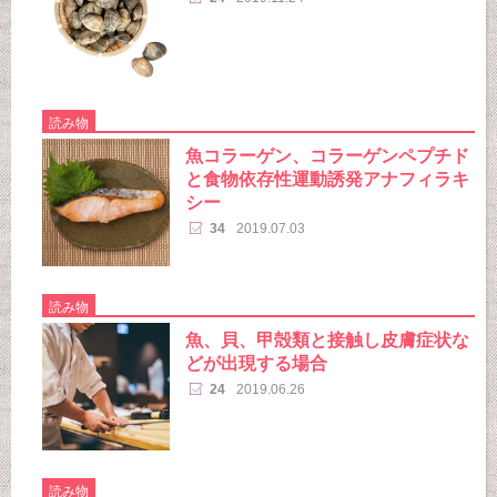
読み物
魚コラーゲン、コラーゲンペプチド
と食物依存性運動誘発アナフィラキ
シー
34
2019.07.03
読み物
魚、貝、甲殻類と接触し皮膚症状な
どが出現する場合
24
2019.06.26
読み物