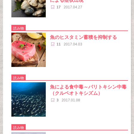
による症状出現
17
2017.04.27
読み物
魚のヒスタミン蓄積を抑制する
11
2017.04.03
読み物
魚による食中毒～パリトキシン中毒
（クルペオトキシズム）
3
2017.01.08
読み物