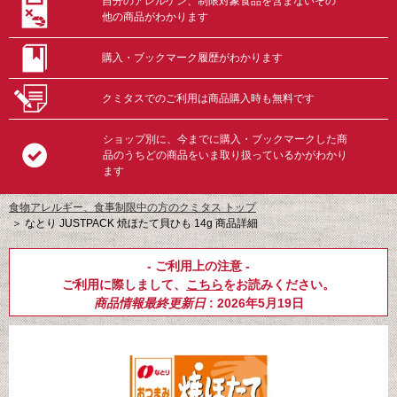
自分のアレルゲン、制限対象食品を含まないその
他の商品がわかります
購入・ブックマーク履歴がわかります
クミタスでのご利用は商品購入時も無料です
ショップ別に、今までに購入・ブックマークした商
品のうちどの商品をいま取り扱っているかがわかり
ます
食物アレルギー、食事制限中の方のクミタス トップ
＞
なとり JUSTPACK 焼ほたて貝ひも 14g 商品詳細
- ご利用上の注意 -
ご利用に際しまして、
こちら
をお読みください。
商品情報最終更新日
: 2026年5月19日