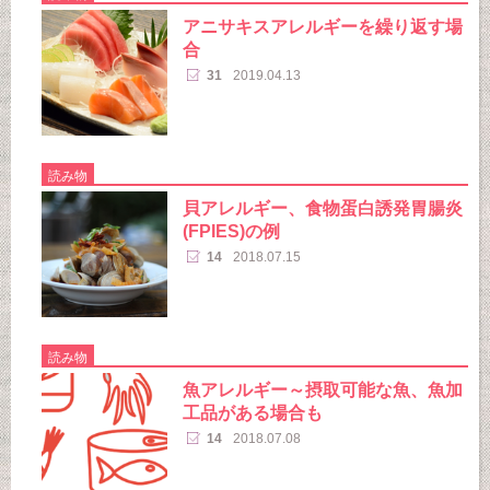
アニサキスアレルギーを繰り返す場
合
31
2019.04.13
読み物
貝アレルギー、食物蛋白誘発胃腸炎
(FPIES)の例
14
2018.07.15
読み物
魚アレルギー～摂取可能な魚、魚加
工品がある場合も
14
2018.07.08