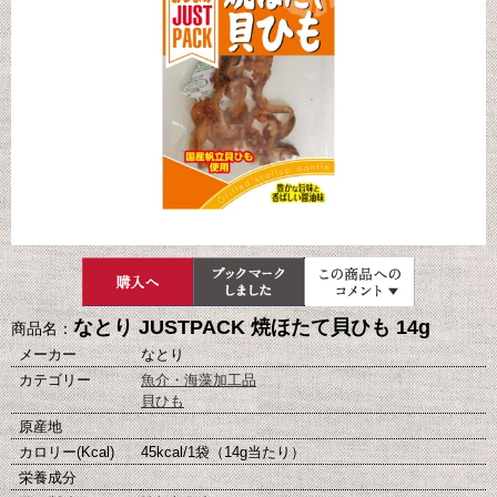
なとり JUSTPACK 焼ほたて貝ひも 14g
商品名：
メーカー
なとり
カテゴリー
魚介・海藻加工品
貝ひも
原産地
カロリー(Kcal)
45kcal/1袋（14g当たり）
栄養成分