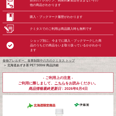
自分のアレルゲン、制限対象食品を含まないその
他の商品がわかります
購入・ブックマーク履歴がわかります
クミタスでのご利用は商品購入時も無料です
ショップ別に、今までに購入・ブックマークした商
品のうちどの商品をいま取り扱っているかがわかり
ます
食物アレルギー、食事制限中の方のクミタス トップ
＞
北海道あずき茶 PET 500ml 商品詳細
- ご利用上の注意 -
ご利用に際しまして、
こちら
をお読みください。
商品情報最終更新日
: 2026年6月4日