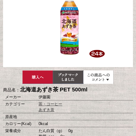
北海道あずき茶 PET 500ml
商品名：
メーカー
伊藤園
カテゴリー
茶・コーヒー
あずき茶
原産地
カロリー(Kcal)
0kcal
栄養成分
たん白質（g） 0g