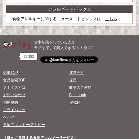
アレルギートピックス
食物アレルギーに関するニュース、トピックスは、
こちら
食事制限をしている人が
食品を探して購入できる“クミタス”
58,353
記事TOP
運営会社
食品検索TOP
採用
クミタスとは
取材のご依頼
お問い合わせ
Facebook
利用規約
Twitter
プライバシー
ヘルプ
食物アレルギー/アトピー
【ほかに運営する食物アレルギーサービス】