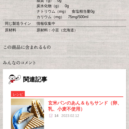
脂質（g） 0g
炭水化物（g） 0g
ナトリウム（mg） 食塩相当量0g
カリウム（mg） 75mg/500ml
同じ製造ライン
情報収集中
原材料
原材料：小豆（北海道）
関連記事
レシピ
玄米パンのあん＆もちサンド（卵、
乳、小麦不使用）
14
2023.02.12