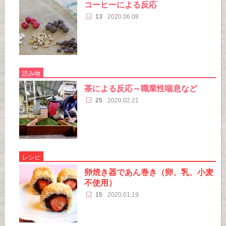
コーヒーによる反応
13
2020.06.08
読み物
茶による反応～職業性喘息など
25
2020.02.21
レシピ
卵焼き器であん巻き（卵、乳、小麦
不使用）
15
2020.01.19