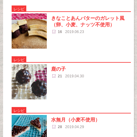
レシピ
きなことあんバターのガレット風
（卵、小麦、ナッツ不使用）
16
2019.06.23
レシピ
鹿の子
21
2019.04.30
レシピ
水無月（小麦不使用）
28
2019.04.29