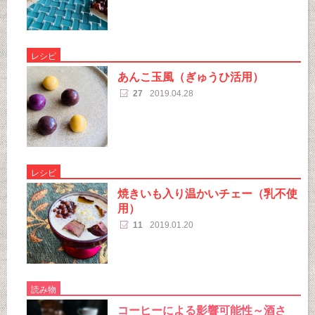
レシピ
あんこ玉風（ぎゅうひ活用）
27
2019.04.28
レシピ
焼きいも入り温かいチェー（乳不使
用）
11
2019.01.20
読み物
コーヒーによる影響可能性～酒さ