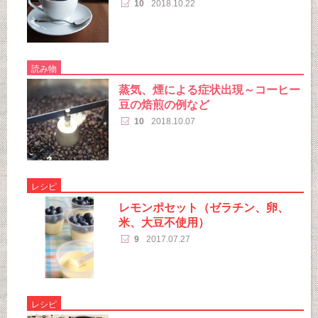
10
2018.10.22
読み物
蒸気、煙による症状出現～コーヒー
豆の焙煎の例など
10
2018.10.07
レシピ
レモンポセット（ゼラチン、卵、
米、大豆不使用）
9
2017.07.27
レシピ