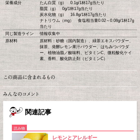
栄養成分
たん白質（g） 0.1g/1杯17g当たり
脂質（g） 0g/1杯17g当たり
炭水化物（g） 16.8g/1杯17g当たり
ナトリウム（mg） 食塩相当量0.02～0.08g/1杯17g
当たり
同じ製造ライン
情報収集中
原材料
原材料：砂糖（国内製造）、緑茶エキスパウダー、
抹茶、発酵レモン果汁パウダー、はちみつパウダ
ー、植物油脂／酸味料、ビタミンC、微粒酸化ケイ
素、香料、酸化防止剤（ビタミンC）
関連記事
読み物
レモンとアレルギー