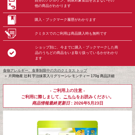
自分のアレルゲン、制限対象食品を含まないその
他の商品がわかります
購入・ブックマーク履歴がわかります
クミタスでのご利用は商品購入時も無料です
ショップ別に、今までに購入・ブックマークした商
品のうちどの商品をいま取り扱っているかがわかり
ます
食物アレルギー、食事制限中の方のクミタス トップ
＞
片岡物産 辻利 宇治抹茶入りグリーンレモンティー 170g 商品詳細
- ご利用上の注意 -
ご利用に際しまして、
こちら
をお読みください。
商品情報最終更新日
: 2026年5月23日