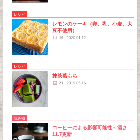
レシピ
レモンのケーキ（卵、乳、小麦、大
豆不使用）
19
2020.01.12
レシピ
抹茶葛もち
21
2019.05.16
読み物
コーヒーによる影響可能性～酒さ
11.7更新