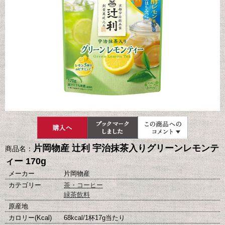
片岡物産 辻利 宇治抹茶入りグリーンレモンテ
商品名：
ィー 170g
メーカー
片岡物産
カテゴリー
茶・コーヒー
緑茶飲料
原産地
カロリー(Kcal)
68kcal/1杯17g当たり