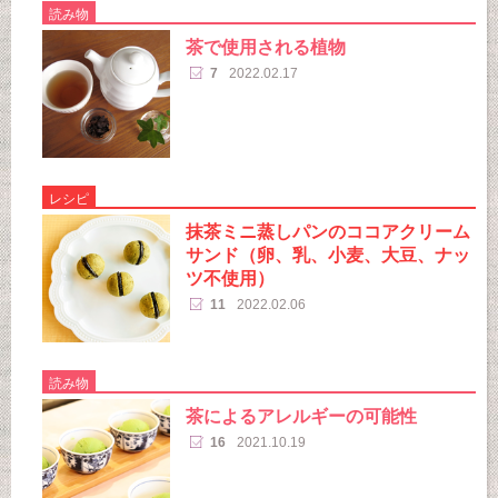
読み物
茶で使用される植物
7
2022.02.17
レシピ
抹茶ミニ蒸しパンのココアクリーム
サンド（卵、乳、小麦、大豆、ナッ
ツ不使用）
11
2022.02.06
読み物
茶によるアレルギーの可能性
16
2021.10.19