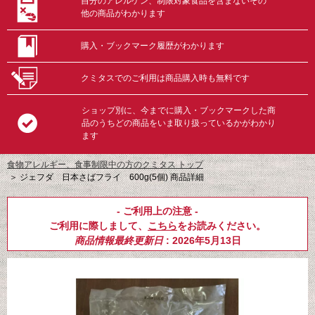
自分のアレルゲン、制限対象食品を含まないその
他の商品がわかります
購入・ブックマーク履歴がわかります
クミタスでのご利用は商品購入時も無料です
ショップ別に、今までに購入・ブックマークした商
品のうちどの商品をいま取り扱っているかがわかり
ます
食物アレルギー、食事制限中の方のクミタス トップ
＞
ジェフダ 日本さばフライ 600g(5個) 商品詳細
- ご利用上の注意 -
ご利用に際しまして、
こちら
をお読みください。
商品情報最終更新日
: 2026年5月13日