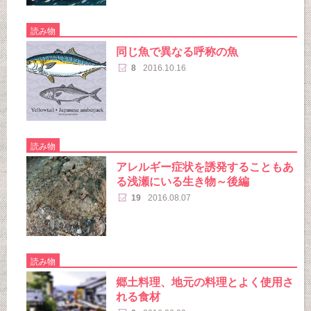
読み物
同じ魚で異なる呼称の魚
8
2016.10.16
読み物
アレルギー症状を誘発することもあ
る浅瀬にいる生き物～後編
19
2016.08.07
読み物
郷土料理、地元の料理とよく使用さ
れる食材