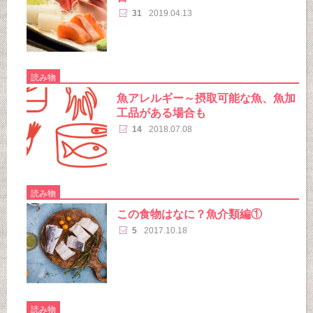
31
2019.04.13
読み物
魚アレルギー～摂取可能な魚、魚加
工品がある場合も
14
2018.07.08
読み物
この食物はなに？魚介類編①
5
2017.10.18
読み物