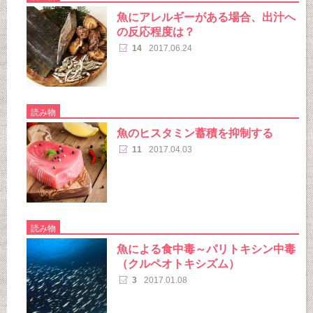
魚にアレルギーがある場合、出汁へ
の反応程度は？
14
2017.06.24
読み物
魚のヒスタミン蓄積を抑制する
11
2017.04.03
読み物
魚による食中毒～パリトキシン中毒
（クルペオトキシズム）
3
2017.01.08