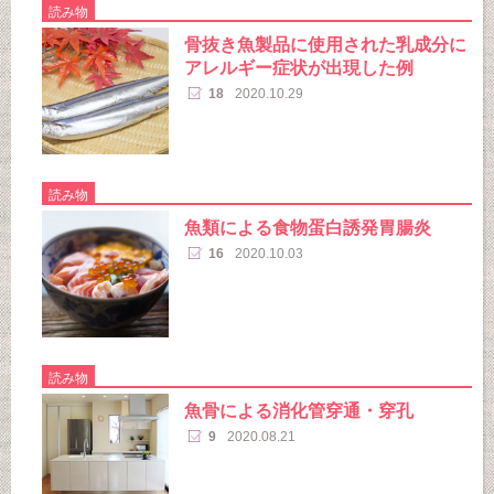
読み物
骨抜き魚製品に使用された乳成分に
アレルギー症状が出現した例
18
2020.10.29
読み物
魚類による食物蛋白誘発胃腸炎
16
2020.10.03
読み物
魚骨による消化管穿通・穿孔
9
2020.08.21