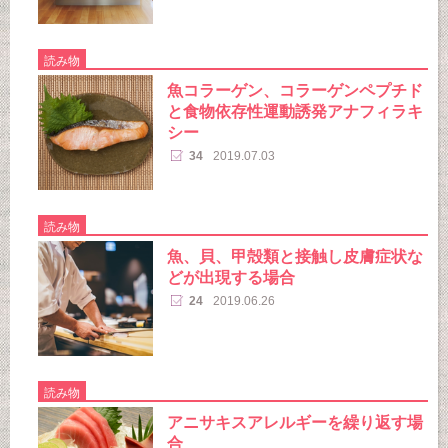
読み物
魚コラーゲン、コラーゲンペプチド
と食物依存性運動誘発アナフィラキ
シー
34
2019.07.03
読み物
魚、貝、甲殻類と接触し皮膚症状な
どが出現する場合
24
2019.06.26
読み物
アニサキスアレルギーを繰り返す場
合