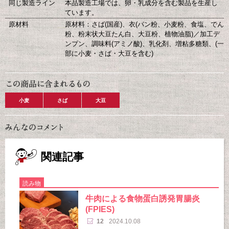
同じ製造ライン
本品製造工場では、卵・乳成分を含む製品を生産し
ています。
原材料
原材料：さば(国産)、衣(パン粉、小麦粉、食塩、でん
粉、粉末状大豆たん白、大豆粉、植物油脂)／加工デ
ンプン、調味料(アミノ酸)、乳化剤、増粘多糖類、(一
部に小麦・さば・大豆を含む)
小麦
さば
大豆
関連記事
読み物
牛肉による食物蛋白誘発胃腸炎
(FPIES)
12
2024.10.08