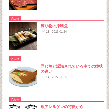
読み物
練り物の原料魚
13
2023.01.24
読み物
同じ魚と認識されている中での症状
の違い
14
2022.11.16
読み物
魚アレルゲンの特徴から