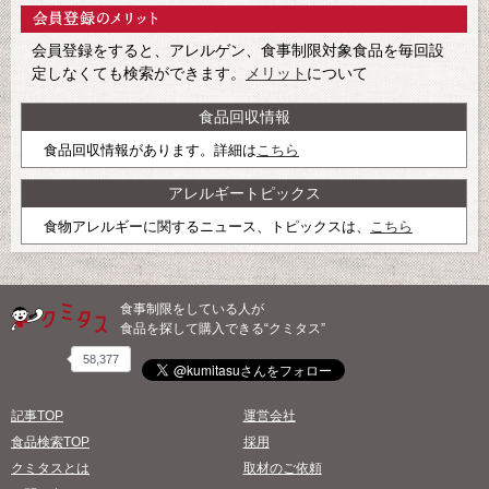
会員登録をすると、アレルゲン、食事制限対象食品を毎回設
定しなくても検索ができます。
メリット
について
食品回収情報
食品回収情報があります。詳細は
こちら
アレルギートピックス
食物アレルギーに関するニュース、トピックスは、
こちら
食事制限をしている人が
食品を探して購入できる“クミタス”
58,377
記事TOP
運営会社
食品検索TOP
採用
クミタスとは
取材のご依頼