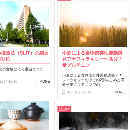
疫療法（SLIT）の副反
小麦による食物依存性運動誘
の対応
発アナフィラキシー〜高分子
量グルテニン
法の変更により継続できた
小麦による食物依存性運動誘発アナ
フィラキシーの中で約2割を占める高
2024.12.10
MORE
分子量グルテニンでの…
15
2023.06.06
MORE
読み物