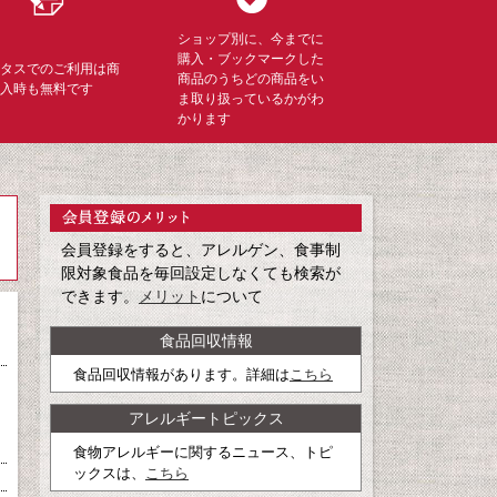
ショップ別に、今までに
購入・ブックマークした
ミタスでのご利用は商
商品のうちどの商品をい
購入時も無料です
ま取り扱っているかがわ
かります
会員登録をすると、アレルゲン、食事制
限対象食品を毎回設定しなくても検索が
できます。
メリット
について
食品回収情報
食品回収情報があります。詳細は
こちら
アレルギートピックス
食物アレルギーに関するニュース、トピ
ックスは、
こちら