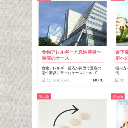
食物アレルギーと急性膵炎〜
舌下免
重症のケース
応へ
食物アレルギー反応が原因で重症の
投与方
急性膵炎に至ったケースについて…
例…
11
2025.02.05
MORE
10
読み物
読み物