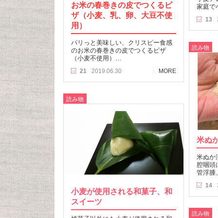
お米の春巻きの皮でつくるピ
家庭で
ザ（小麦、乳、卵、大豆不使
13
用）
パリっと美味しい、クリスピー食感
読み物
のお米の春巻きの皮でつくるピザ
（小麦不使用）…
21
2019.06.30
MORE
読み物
米ぬ
米ぬか
腔咽頭
管浮腫
14
小麦が使用される和菓子、和
スイーツ
読み物