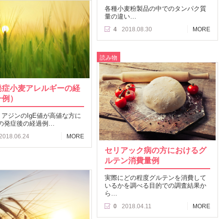
各種小麦粉製品の中でのタンパク質
量の違い…
4
2018.08.30
MORE
読み物
発症小麦アレルギーの経
一例）
グリアジンのIgE値が高値な方に
の発症後の経過例…
2018.06.24
MORE
セリアック病の方におけるグ
ルテン消費量例
実際にどの程度グルテンを消費して
いるかを調べる目的での調査結果か
ら…
0
2018.04.11
MORE