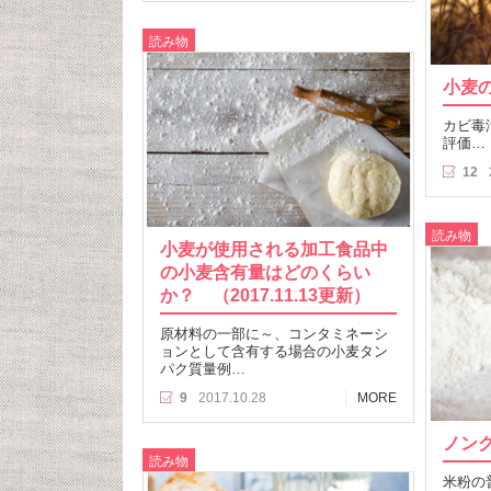
読み物
小麦
カビ毒
評価…
12
読み物
小麦が使用される加工食品中
の小麦含有量はどのくらい
か？ （2017.11.13更新）
原材料の一部に～、コンタミネーシ
ョンとして含有する場合の小麦タン
パク質量例…
9
2017.10.28
MORE
ノン
読み物
米粉の