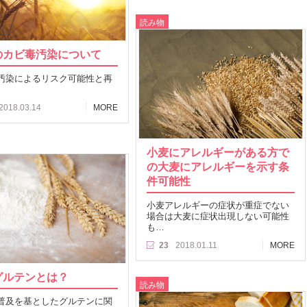
読み物
のカビ毒汚染について
汚染によるリスク可能性と再
2018.03.14
MORE
小麦にアレルギーがある方で
の大麦にアレルギーを示す条
件可能性
小麦アレルギーの症状が重症でない
場合は大麦に症状出現しない可能性
も…
23
2018.01.11
MORE
グルテンとは？
読み物
普及を基としたグルテンに関