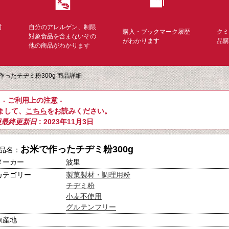
対
自分のアレルゲン、制限
購入・ブックマーク履歴
ク
く
対象食品を含まないその
がわかります
品
他の商品がわかります
作ったチヂミ粉300g 商品詳細
- ご利用上の注意 -
まして、
こちら
をお読みください。
報最終更新日
: 2023年11月3日
お米で作ったチヂミ粉300g
品名：
メーカー
波里
カテゴリー
製菓製材・調理用粉
チヂミ粉
小麦不使用
グルテンフリー
原産地