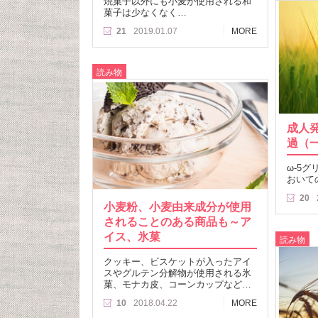
焼菓子以外にも小麦が使用される和
菓子は少なくなく…
21
2019.01.07
MORE
読み物
成人
過（
ω-5
おいて
20
小麦粉、小麦由来成分が使用
されることのある商品も～ア
イス、氷菓
読み物
クッキー、ビスケットが入ったアイ
スやグルテン分解物が使用される氷
菓、モナカ皮、コーンカップなど…
10
2018.04.22
MORE