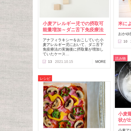
小麦アレルギー児での摂取可
米に
能量増加～ダニ舌下免疫療法
おかゆ
アナフィラキシーをおこしていた小
10
麦アレルギー児において、ダニ舌下
免疫療法の実施後に摂取量が増加し
ていたケース…
読み物
13
2021.10.15
MORE
レシピ
小麦
状が
小麦ア