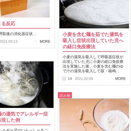
よる反応
摂取後の消化器症状…
小麦を含む麺を茹でた湯気を
吸入し症状出現していた児へ
2021.09.13
MORE
の経口免疫療法
小麦の湯気を吸入して呼吸器症状が
出現していた児に小麦の経口免疫療
法を実施した後、小麦を含む麺のゆ
で汁の湯気を吸入して咳・喘鳴…
14
2021.02.09
MORE
読み物
麺の湯気でアレルギー症
出現した例
レルギー児のいらっしゃるご