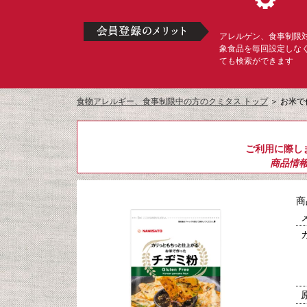
アレルゲン、食事制限
象食品を毎回設定しな
ても検索ができます
食物アレルギー、食事制限中の方のクミタス トップ
＞
お米で
ご利用に際し
商品情
商