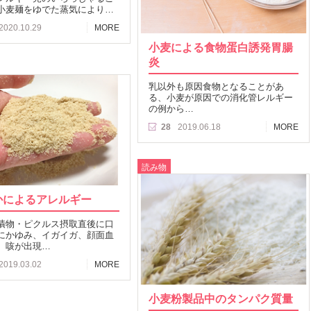
小麦麺をゆでた蒸気により…
2020.10.29
MORE
小麦による食物蛋白誘発胃腸
炎
乳以外も原因食物となることがあ
る、小麦が原因での消化管レルギー
の例から…
28
2019.06.18
MORE
読み物
かによるアレルギー
漬物・ピクルス摂取直後に口
にかゆみ、イガイガ、顔面血
、咳が出現…
2019.03.02
MORE
小麦粉製品中のタンパク質量