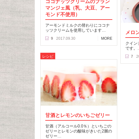
ココナッツクリームのブラン
マンジェ風（乳、大豆、アー
モンド不使用）
アーモンドミルクの替わりにココナ
ッツクリームを使用しています…
メロ
9
2017.09.30
MORE
クイン
です。
レシピ
7
2
甘酒とレモンのいちごゼリー
甘酒（アルコール0.0％）といちごの
ゼリーとレモンの酸味がきいた2層の
ゼリー…