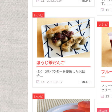
11
2022.09.04
MORE
す。…
11
レシピ
レシピ
ほうじ茶だんご
ほうじ茶パウダーを使用したお団
フル
子…
ー
15
2021.08.17
MORE
フルー
ゼリー
レシピ
13
読み物