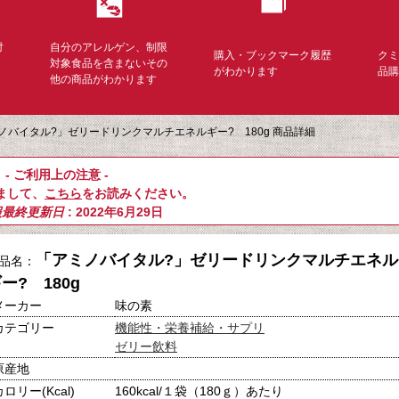
対
自分のアレルゲン、制限
購入・ブックマーク履歴
ク
く
対象食品を含まないその
がわかります
品
他の商品がわかります
ノバイタル?」ゼリードリンクマルチエネルギー? 180g 商品詳細
- ご利用上の注意 -
まして、
こちら
をお読みください。
報最終更新日
: 2022年6月29日
「アミノバイタル?」ゼリードリンクマルチエネル
品名：
ー? 180g
メーカー
味の素
カテゴリー
機能性・栄養補給・サプリ
ゼリー飲料
原産地
カロリー(Kcal)
160kcal/１袋（180ｇ）あたり