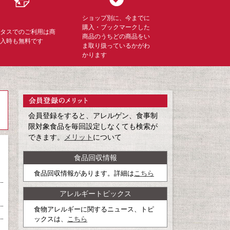
ショップ別に、今までに
購入・ブックマークした
ミタスでのご利用は商
商品のうちどの商品をい
購入時も無料です
ま取り扱っているかがわ
かります
会員登録をすると、アレルゲン、食事制
限対象食品を毎回設定しなくても検索が
できます。
メリット
について
食品回収情報
食品回収情報があります。詳細は
こちら
アレルギートピックス
食物アレルギーに関するニュース、トピ
ックスは、
こちら