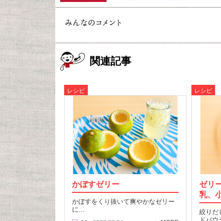
関連記事
レシピ
レシピ
かぼすゼリー
ゼリ
乳、
かぼすをくり抜いて爽やかなゼリー
に…
絞りだ
ドパウ