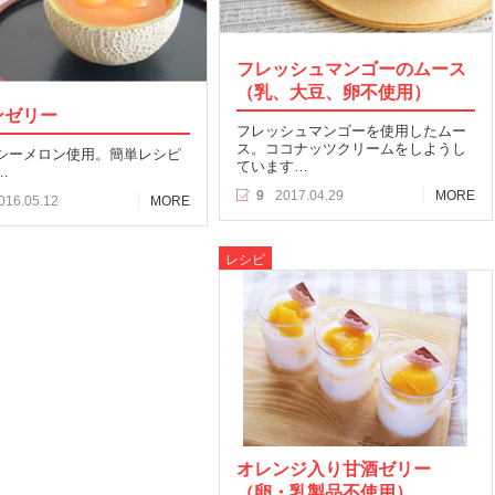
フレッシュマンゴーのムース
（乳、大豆、卵不使用）
ンゼリー
フレッシュマンゴーを使用したムー
ス。ココナッツクリームをしようし
シーメロン使用。簡単レシピ
ています…
…
9
2017.04.29
MORE
016.05.12
MORE
レシピ
オレンジ入り甘酒ゼリー
（卵・乳製品不使用）