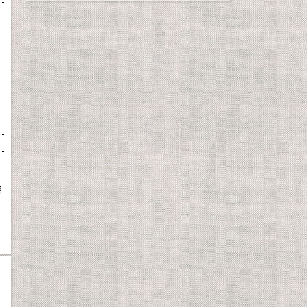
）
、
酸
、