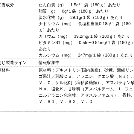
栄養成分
たん白質（g） 1.5g/１袋（180ｇ）あたり
脂質（g） 0g/１袋（180ｇ）あたり
炭水化物（g） 39.1g/１袋（180ｇ）あたり
ナトリウム（mg） 食塩相当量0.18g/１袋（180
ｇ）あたり
カリウム（mg） 39.2mg/１袋（180ｇ）あたり
ビタミンB1（mg） 0.55〜0.84mg/１袋（180ｇ
あたり
カルシウム（mg） 247mg/１袋（180ｇ）あたり
同じ製造ライン
情報収集中
原材料
原材料：デキストリン(国内製造)、砂糖、濃縮リン
ゴ果汁／乳酸Ｃａ、アラニン、クエン酸（Ｎａ）
Ｖ．Ｃ、ゲル化剤（増粘多糖類）、アスパラギン
Ｎａ、塩化Ｋ、甘味料（アスパルテーム・Ｌ−フェ
ニルアラニン化合物、アセスルファムＫ）、香料
Ｖ．Ｂ１、Ｖ．Ｂ２、Ｖ．Ｄ