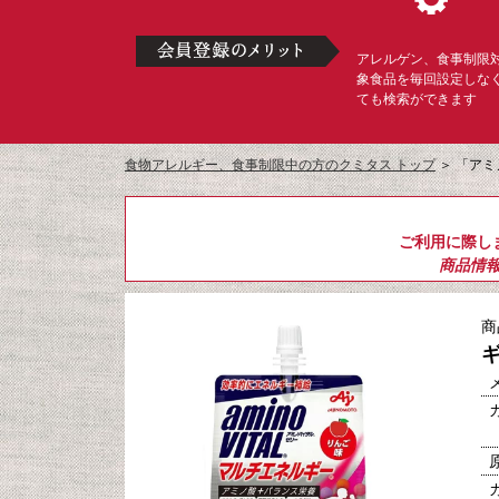
アレルゲン、食事制限
象食品を毎回設定しな
ても検索ができます
食物アレルギー、食事制限中の方のクミタス トップ
＞
「アミ
ご利用に際し
商品情
商
ギ