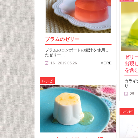
プラムのゼリー
プラムのコンポートの煮汁を使用し
たゼリー…
ゼリ
出現
16
2019.05.26
MORE
を含
カラギ
レシピ
り…
25
レシピ