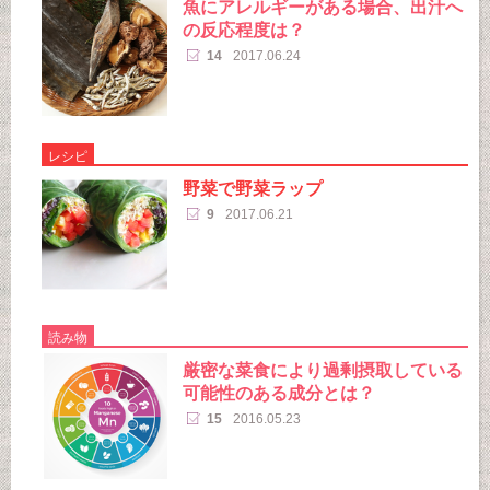
魚にアレルギーがある場合、出汁へ
の反応程度は？
14
2017.06.24
レシピ
野菜で野菜ラップ
9
2017.06.21
読み物
厳密な菜食により過剰摂取している
可能性のある成分とは？
15
2016.05.23