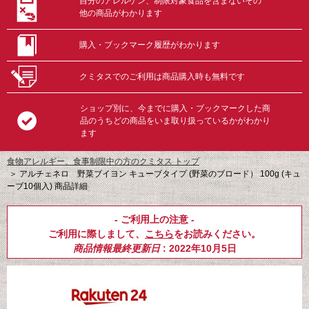
自分のアレルゲン、制限対象食品を含まないその
他の商品がわかります
購入・ブックマーク履歴がわかります
クミタスでのご利用は商品購入時も無料です
ショップ別に、今までに購入・ブックマークした商
品のうちどの商品をいま取り扱っているかがわかり
ます
食物アレルギー、食事制限中の方のクミタス トップ
＞
アルチェネロ 野菜ブイヨン キューブタイプ (野菜のブロード） 100g (キュ
ーブ10個入) 商品詳細
- ご利用上の注意 -
ご利用に際しまして、
こちら
をお読みください。
商品情報最終更新日
: 2022年10月5日