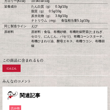
カロリー(Kcal)
19.9kcal/10g
栄養成分
たん白質（g） 0.3g/10g
脂質（g） 0.5g/10g
炭水化物（g） 3.8g/10g
ナトリウム（mg） 食塩相当量5.1g/10g
同じ製造ライン
えび
原材料
原材料：食塩、有機砂糖、有機乾燥野菜(たまねぎ、
セロリ、にんじん、パセリ)、有機コーンスターチ、
有機ひまわり油、酵母エキス、有機ウコン、有機胡
椒
にんじん
関連記事
読み物