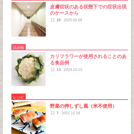
皮膚症状のある状態下での症状出現
のケースから
10
2025.02.08
読み物
カリフラワーが使用されることのあ
る食品例
13
2024.10.15
レシピ
野菜の押しずし風（米不使用）
7
2021.12.19