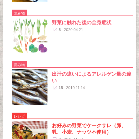
読み物
野菜に触れた後の全身症状
8
2020.04.21
読み物
出汁の違いによるアレルゲン量の違
い
15
2019.11.14
レシピ
お好みの野菜でケークサレ（卵、
乳、小麦、ナッツ不使用）