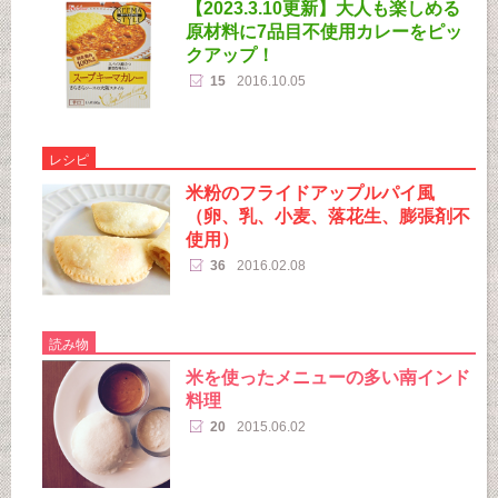
【2023.3.10更新】大人も楽しめる
原材料に7品目不使用カレーをピッ
クアップ！
15
2016.10.05
レシピ
米粉のフライドアップルパイ風
（卵、乳、小麦、落花生、膨張剤不
使用）
36
2016.02.08
読み物
米を使ったメニューの多い南インド
料理
20
2015.06.02