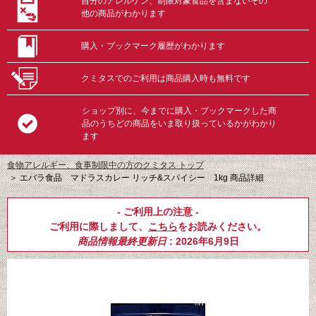
自分のアレルゲン、制限対象食品を含まないその
他の商品がわかります
購入・ブックマーク履歴がわかります
クミタスでのご利用は商品購入時も無料です
ショップ別に、今までに購入・ブックマークした商
品のうちどの商品をいま取り扱っているかがわかり
ます
食物アレルギー、食事制限中の方のクミタス トップ
＞
エバラ食品 マドラスカレー リッチ&スパイシー 1kg 商品詳細
- ご利用上の注意 -
ご利用に際しまして、
こちら
をお読みください。
商品情報最終更新日
: 2026年6月9日