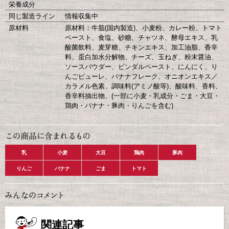
栄養成分
同じ製造ライン
情報収集中
原材料
原材料：牛脂(国内製造)、小麦粉、カレー粉、トマト
ペースト、食塩、砂糖、チャツネ、酵母エキス、乳
酸菌飲料、麦芽糖、チキンエキス、加工油脂、香辛
料、蛋白加水分解物、チーズ、玉ねぎ、粉末醤油、
ソースパウダー、ビンダルペースト、にんにく、り
んごピューレ、バナナフレーク、オニオンエキス／
カラメル色素、調味料(アミノ酸等)、酸味料、香料、
香辛料抽出物、(一部に小麦・乳成分・ごま・大豆・
鶏肉・バナナ・豚肉・りんごを含む)
乳
小麦
大豆
鶏肉
豚肉
りんご
バナナ
ごま
トマト
関連記事